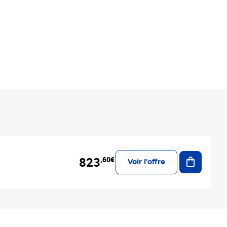
Ajouter a
823
,60€
Voir l'offre