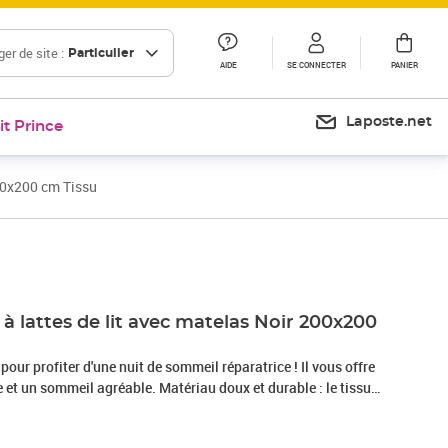
er de site :
Particulier
AIDE
SE CONNECTER
PANIER
Laposte.net
it Prince
00x200 cm Tissu
Prix 823,60€
 lattes de lit avec matelas Noir 200x200
 pour profiter d'une nuit de sommeil réparatrice ! Il vous offre
et un sommeil agréable. Matériau doux et durable : le tissu
r, respirabilité et durabilité, vous garantissant un confort et
. Matelas à ressorts ensachés : ce matelas à ressorts