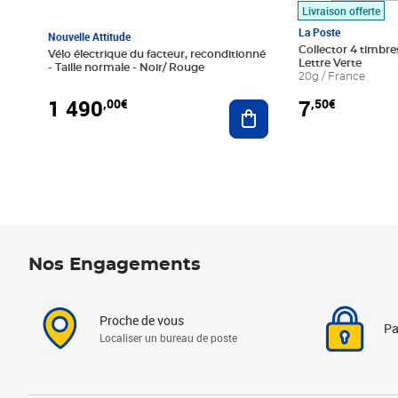
Livraison offerte
La Poste
Nouvelle Attitude
Collector 4 timbres
Vélo électrique du facteur, reconditionné
Lettre Verte
- Taille normale - Noir/ Rouge
20g / France
1 490
7
,00€
,50€
Ajouter au panier
Nos Engagements
Proche de vous
Pa
Localiser un bureau de poste