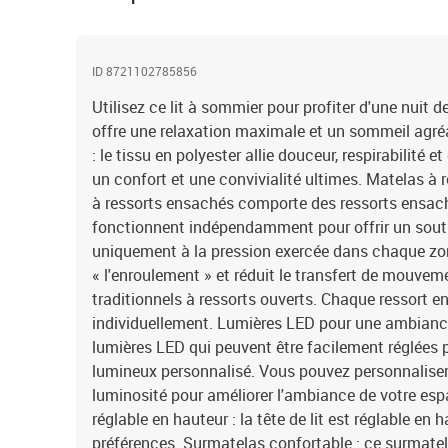
ID 8721102785856
Utilisez ce lit à sommier pour profiter d'une nuit d
offre une relaxation maximale et un sommeil agré
: le tissu en polyester allie douceur, respirabilité e
un confort et une convivialité ultimes. Matelas à 
à ressorts ensachés comporte des ressorts ensach
fonctionnent indépendamment pour offrir un souti
uniquement à la pression exercée dans chaque z
« l'enroulement » et réduit le transfert de mouve
traditionnels à ressorts ouverts. Chaque ressort e
individuellement. Lumières LED pour une ambiance 
lumières LED qui peuvent être facilement réglées 
lumineux personnalisé. Vous pouvez personnaliser 
luminosité pour améliorer l'ambiance de votre espac
réglable en hauteur : la tête de lit est réglable en
préférences. Surmatelas confortable : ce surmatela