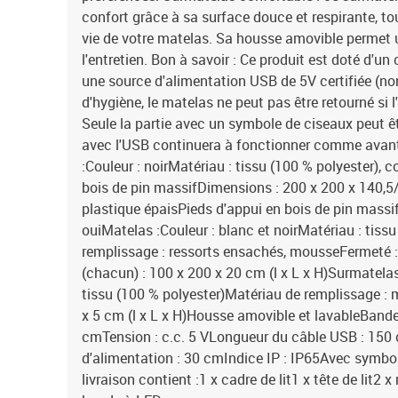
confort grâce à sa surface douce et respirante, to
vie de votre matelas. Sa housse amovible permet un
l'entretien. Bon à savoir : Ce produit est doté d'u
une source d'alimentation USB de 5V certifiée (non
d'hygiène, le matelas ne peut pas être retourné si l
Seule la partie avec un symbole de ciseaux peut êt
avec l'USB continuera à fonctionner comme avant.C
:Couleur : noirMatériau : tissu (100 % polyester), c
bois de pin massifDimensions : 200 x 200 x 140,5/
plastique épaisPieds d'appui en bois de pin massi
ouiMatelas :Couleur : blanc et noirMatériau : tiss
remplissage : ressorts ensachés, mousseFermeté
(chacun) : 100 x 200 x 20 cm (l x L x H)Surmatelas
tissu (100 % polyester)Matériau de remplissage :
x 5 cm (l x L x H)Housse amovible et lavableBand
cmTension : c.c. 5 VLongueur du câble USB : 15
d'alimentation : 30 cmIndice IP : IP65Avec symbo
livraison contient :1 x cadre de lit1 x tête de lit2