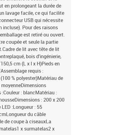
ut en prolongeant la durée de
 lavage facile, ce qui facilite
n connecteur USB qui nécessite
 incluse). Pour des raisons
'emballage est retiré ou ouvert.
re coupée et seule la partie
adre de lit avec tête de lit
ontreplaqué, bois d'ingénierie,
150,5 cm (L x l x H)Pieds en
fAssemblage requis :
u (100 % polyester)Matériau de
 : moyenneDimensions
 :Couleur : blancMatériau :
 mousseDimensions : 200 x 200
e LED :Longueur : 55
0 cmLongueur du câble
le de coupe à ciseauxLa
 x matelas1 x surmatelas2 x