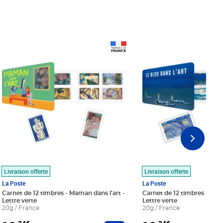
Prix 18,24€
Prix 18,24€
Livraison offerte
Livraison offerte
La Poste
La Poste
Carnet de 12 timbres - Maman dans l'art -
Carnet de 12 timbres - Le bl
Lettre verte
Lettre verte
20g / France
20g / France