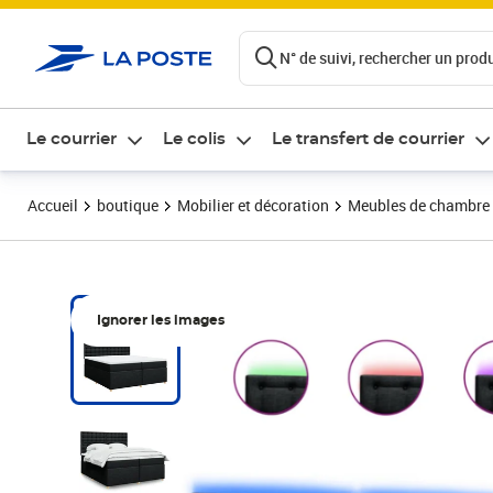
ontenu de la page
N° de suivi, rechercher un produi
Le courrier
Le colis
Le transfert de courrier
Accueil
boutique
Mobilier et décoration
Meubles de chambre
Ignorer les images