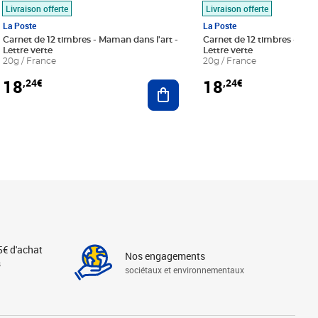
Livraison offerte
Livraison offerte
La Poste
La Poste
Carnet de 12 timbres - Maman dans l'art -
Carnet de 12 timbres - Le bl
Lettre verte
Lettre verte
20g / France
20g / France
18
18
,24€
,24€
r au panier
Ajouter au panier
5€ d'achat
Nos engagements
s
sociétaux et environnementaux