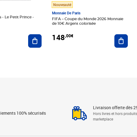
Nouveauté
Monnaie De Paris
 - Le Petit Prince -
FIFA – Coupe du Monde 2026 Monnaie
de 10€ Argent colorisée
148
,00€
Ajouter au panier
Ajoute
Livraison offerte dès 2
iements 100% sécurisés
Hors livres et hors produit
marketplace