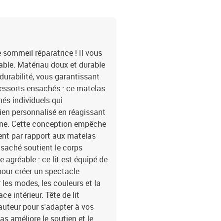
H)Surmatelas :Couleur :
remplissage : mousseDim
lavableBande LED :Longu
cmLongueur du câble d'a
ciseauxLa livraison conti
e sommeil réparatrice ! Il vous
bande à LED
able. Matériau doux et durable
t durabilité, vous garantissant
ressorts ensachés : ce matelas
és individuels qui
en personnalisé en réagissant
one. Cette conception empêche
ment par rapport aux matelas
nsaché soutient le corps
agréable : ce lit est équipé de
pour créer un spectacle
les modes, les couleurs et la
e intérieur. Tête de lit
 hauteur pour s'adapter à vos
s améliore le soutien et le