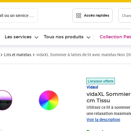
t ou un service ....
Chang
Accès rapides
Les services
Tous nos produits
Collection Pet
Lits et matelas
vidaXL Sommier à lattes de lit avec matelas Noir 2
Prix 821,99€
Livraison offerte
Vidaxl
vidaXL Sommier à
cm Tissu
Utilisez ce lit à sommier
une relaxation maximale 
en polyester allie douceu
Voir la description
une convivialité ultimes