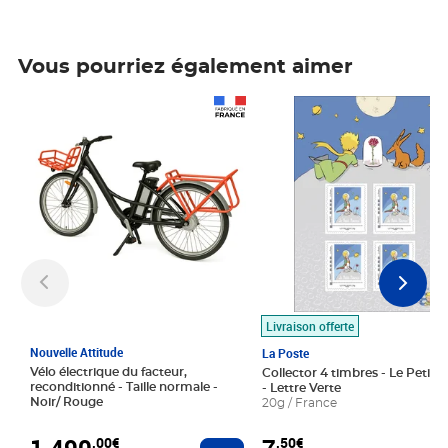
Vous pourriez également aimer
Prix 1 490,00€
Prix 7,50€
Livraison offerte
Nouvelle Attitude
La Poste
Vélo électrique du facteur,
Collector 4 timbres - Le Petit P
reconditionné - Taille normale -
- Lettre Verte
Noir/ Rouge
20g / France
1 490
,00€
,50€
Ajouter au panier