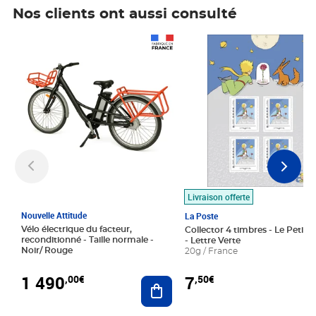
Nos clients ont aussi consulté
Prix 1 490,00€
Prix 7,50€
Livraison offerte
Nouvelle Attitude
La Poste
Vélo électrique du facteur,
Collector 4 timbres - Le Petit P
reconditionné - Taille normale -
- Lettre Verte
Noir/ Rouge
20g / France
1 490
7
,00€
,50€
Ajouter au panier