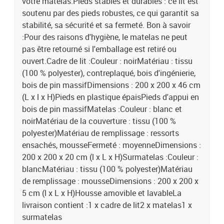
votre matelas.Pieds stables et durables : ce lit est
soutenu par des pieds robustes, ce qui garantit sa
stabilité, sa sécurité et sa fermeté. Bon à savoir
:Pour des raisons d'hygiène, le matelas ne peut
pas être retourné si l'emballage est retiré ou
ouvert.Cadre de lit :Couleur : noirMatériau : tissu
(100 % polyester), contreplaqué, bois d'ingénierie,
bois de pin massifDimensions : 200 x 200 x 46 cm
(L x l x H)Pieds en plastique épaisPieds d'appui en
bois de pin massifMatelas :Couleur : blanc et
noirMatériau de la couverture : tissu (100 %
polyester)Matériau de remplissage : ressorts
ensachés, mousseFermeté : moyenneDimensions :
200 x 200 x 20 cm (l x L x H)Surmatelas :Couleur :
blancMatériau : tissu (100 % polyester)Matériau
de remplissage : mousseDimensions : 200 x 200 x
5 cm (l x L x H)Housse amovible et lavableLa
livraison contient :1 x cadre de lit2 x matelas1 x
surmatelas