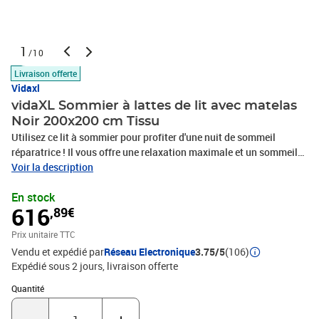
1
/10
Livraison offerte
Vidaxl
vidaXL Sommier à lattes de lit avec matelas
Noir 200x200 cm Tissu
Utilisez ce lit à sommier pour profiter d'une nuit de sommeil
réparatrice ! Il vous offre une relaxation maximale et un sommeil
agréable. Matériau doux et durable : le tissu en polyester allie
Voir la description
douceur, respirabilité et durabilité, vous garantissant un confort et
En stock
une convivialité ultimes.Matelas à ressorts ensachés : ce matelas
616
,89€
à ressorts ensachés comporte des ressorts ensachés individuels
qui fonctionnent indépendamment pour offrir un soutien
Prix unitaire TTC
personnalisé en réagissant uniquement à la pression exercée dans
Vendu et expédié par
Réseau Electronique
3.75/5
(106)
chaque zone. Cette conception empêche « l'enroulement » et réduit
Expédié sous 2 jours
livraison offerte
le transfert de mouvement par rapport aux matelas traditionnels à
ressorts ouverts. Chaque ressort ensaché soutient le corps
Quantité : 1
Quantité
individuellement.Surmatelas confortable : ce surmatelas améliore
le soutien et le confort grâce à sa surface douce et respirante, tout