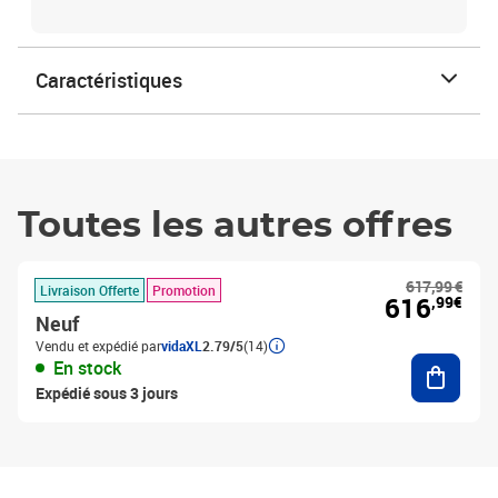
Caractéristiques
Toutes les autres offres
617,99 €
Livraison Offerte
Promotion
616
,99€
Neuf
Vendu et expédié par
vidaXL
2.79/5
(14)
Ajouter
En stock
Expédié sous 3 jours