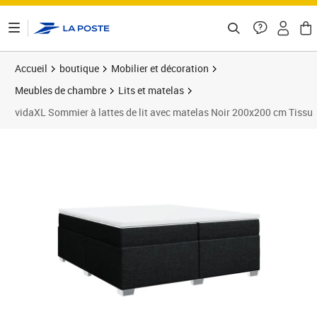
ontenu de la page
Accueil
boutique
Mobilier et décoration
Meubles de chambre
Lits et matelas
vidaXL Sommier à lattes de lit avec matelas Noir 200x200 cm Tissu
Prix 616,89€
Prix b
Prix 6