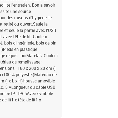
ilite l'entretien. Bon à savoir
essite une source
our des raisons d'hygiène, le
t retiré ou ouvert.Seule la
 et seule la partie avec l'USB
avec tête de lit :Couleur :
, bois d'ingénierie, bois de pin
H)Pieds en plastique
ge requis : ouiMatelas :Couleur
atériau de remplissage :
sions : 180 x 200 x 20 cm (l
su (100 % polyester)Matériau de
cm (l x L x H)Housse amovible
.c. 5 VLongueur du câble USB :
ndice IP : IP65Avec symbole
de lit1 x tête de lit1 x