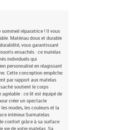
: 180 x 200 x 5 cm (l x 
cmTension : c.c. 5 VLo
d'alimentation : 30 cmIn
contient :1 x cadre de li
e sommeil réparatrice ! Il vous
able. Matériau doux et durable
t durabilité, vous garantissant
ressorts ensachés : ce matelas
és individuels qui
en personnalisé en réagissant
one. Cette conception empêche
ment par rapport aux matelas
nsaché soutient le corps
gréable : ce lit est équipé de
pour créer un spectacle
les modes, les couleurs et la
ace intérieur.Surmatelas
 le confort grâce à sa surface
de vie de votre matelas. Sa