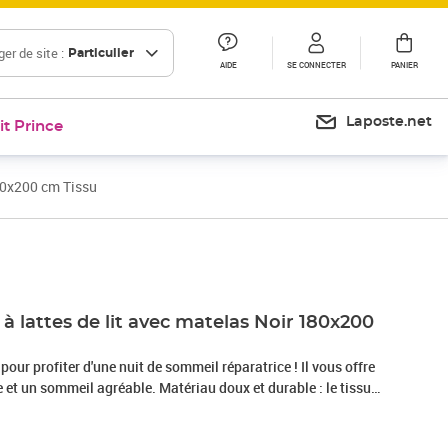
er de site :
Particulier
AIDE
SE CONNECTER
PANIER
Laposte.net
it Prince
80x200 cm Tissu
Prix 750,99€
 lattes de lit avec matelas Noir 180x200
 pour profiter d'une nuit de sommeil réparatrice ! Il vous offre
et un sommeil agréable. Matériau doux et durable : le tissu
r, respirabilité et durabilité, vous garantissant un confort et
.Matelas à ressorts ensachés : ce matelas à ressorts