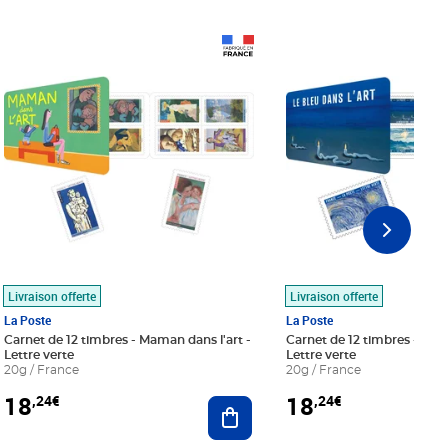
Prix 18,24€
Prix 18,24€
Livraison offerte
Livraison offerte
La Poste
La Poste
Carnet de 12 timbres - Maman dans l'art -
Carnet de 12 timbres - Le bl
Lettre verte
Lettre verte
20g / France
20g / France
18
18
,24€
,24€
r au panier
Ajouter au panier