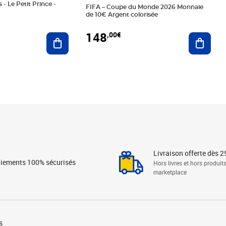
 - Le Petit Prince -
FIFA – Coupe du Monde 2026 Monnaie
de 10€ Argent colorisée
148
,00€
Ajouter au panier
Ajoute
Livraison offerte dès 2
iements 100% sécurisés
Hors livres et hors produit
marketplace
s