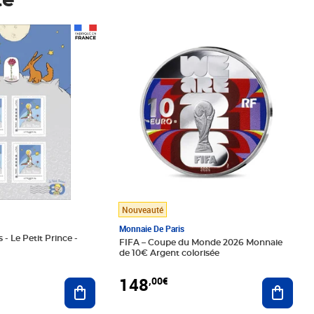
té
Prix 148,00€
Nouveauté
Monnaie De Paris
 - Le Petit Prince -
FIFA – Coupe du Monde 2026 Monnaie
de 10€ Argent colorisée
148
,00€
Ajouter au panier
Ajoute