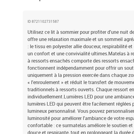
ID 8721102731587
Utilisez ce lit à sommier pour profiter d'une nuit d
offre une relaxation maximale et un sommeil agré
: le tissu en polyester allie douceur, respirabilité e
un confort et une convivialité ultimes.Matelas à 
à ressorts ensachés comporte des ressorts ensach
fonctionnent indépendamment pour offrir un souti
uniquement à la pression exercée dans chaque z
« l'enroulement » et réduit le transfert de mouve
traditionnels à ressorts ouverts. Chaque ressort e
individuellement.Lumières LED pour une ambiance a
lumières LED qui peuvent être facilement réglées 
lumineux personnalisé. Vous pouvez personnaliser 
luminosité pour améliorer l'ambiance de votre esp
confortable : ce surmatelas améliore le soutien et
douce et respirante, tout en prolongeant la durée 