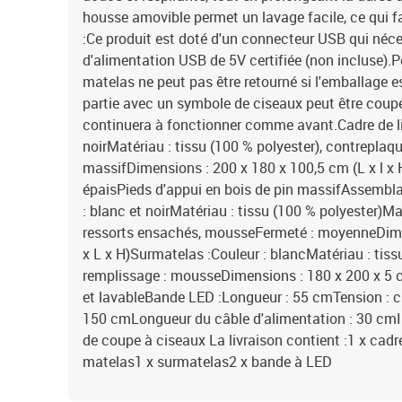
housse amovible permet un lavage facile, ce qui fac
:Ce produit est doté d'un connecteur USB qui néc
d'alimentation USB de 5V certifiée (non incluse).P
matelas ne peut pas être retourné si l'emballage es
partie avec un symbole de ciseaux peut être coupée
continuera à fonctionner comme avant.Cadre de lit 
noirMatériau : tissu (100 % polyester), contreplaqué
massifDimensions : 200 x 180 x 100,5 cm (L x l x 
épaisPieds d'appui en bois de pin massifAssembla
: blanc et noirMatériau : tissu (100 % polyester)M
ressorts ensachés, mousseFermeté : moyenneDimen
x L x H)Surmatelas :Couleur : blancMatériau : tis
remplissage : mousseDimensions : 180 x 200 x 5 
et lavableBande LED :Longueur : 55 cmTension : c
150 cmLongueur du câble d'alimentation : 30 cmI
de coupe à ciseaux La livraison contient :1 x cadre 
matelas1 x surmatelas2 x bande à LED