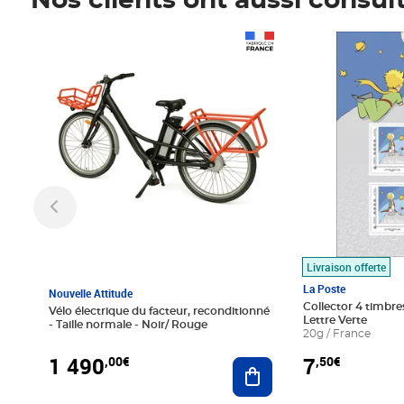
Nos clients ont aussi consul
Prix 1 490,00€
Prix 7,50€
Livraison offerte
La Poste
Nouvelle Attitude
Collector 4 timbres
Vélo électrique du facteur, reconditionné
Lettre Verte
- Taille normale - Noir/ Rouge
20g / France
1 490
7
,00€
,50€
Ajouter au panier