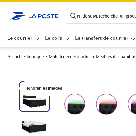
ontenu de la page
N° de suivi, rechercher un produi
Le courrier
Le colis
Le transfert de courrier
Accueil
boutique
Mobilier et décoration
Meubles de chambre
Ignorer les images