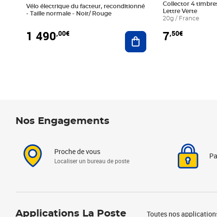
Collector 4 timbres
Vélo électrique du facteur, reconditionné
Lettre Verte
- Taille normale - Noir/ Rouge
20g / France
1 490
7
,00€
,50€
Ajouter au panier
Nos Engagements
Proche de vous
Pa
Localiser un bureau de poste
Applications La Poste
Toutes nos application