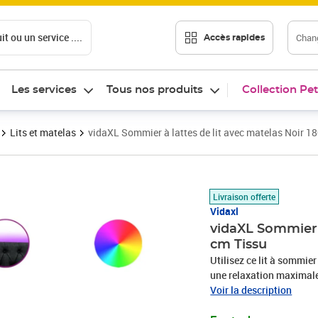
t ou un service ....
Chang
Accès rapides
Les services
Tous nos produits
Collection Pet
Lits et matelas
vidaXL Sommier à lattes de lit avec matelas Noir 1
Prix 750,89€
Livraison offerte
Vidaxl
vidaXL Sommier à
cm Tissu
Utilisez ce lit à sommier
une relaxation maximale 
en polyester allie douceu
Voir la description
une convivialité ultimes