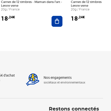
Carnet de 12 timbres - Maman dans l'art -
Carnet de 12 timbres - Le bl
Lettre verte
Lettre verte
20g / France
20g / France
18
18
,24€
,24€
r au panier
Ajouter au panier
5€ d'achat
Nos engagements
s
sociétaux et environnementaux
Linkedin
Instagram
X
Tiktok
Facebook
Youtube
Threads
Restons connectés