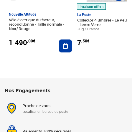
Livraison offerte
Nouvelle Attitude
La Poste
Vélo électrique du facteur,
Collector 4 timbres - Le Petit P
reconditionné - Taille normale -
- Lettre Verte
Noir/ Rouge
20g / France
1 490
7
,00€
,50€
Ajouter au panier
Nos Engagements
Proche de vous
Localiser un bureau de poste
Paiements 100% sécurisés