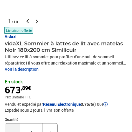
1
/10
Livraison offerte
Vidaxl
vidaXL Sommier à lattes de lit avec matelas
Noir 180x200 cm Similicuir
Utilisez ce lit à sommier pour profiter d'une nuit de sommeil
réparatrice ! Il vous offre une relaxation maximale et un sommeil
agréable. Similicuir durable : le similicuir de qualité supérieure est
Voir la description
un matériau très durable. Il est résistant aux taches, ce qui le rend
En stock
facile à nettoyer avec un chiffon humide. La surface lisse donne
673
,89€
également un aspect luxueux et la beauté du cuir
véritable.Matelas à ressorts ensachés : ce matelas à ressorts
Prix unitaire TTC
ensachés comporte des ressorts ensachés individuels qui
Vendu et expédié par
Réseau Electronique
3.75/5
(106)
fonctionnent indépendamment pour offrir un soutien personnalisé
Expédié sous 2 jours
livraison offerte
en réagissant uniquement à la pression exercée dans chaque zone.
Cette conception empêche « l'enroulement » et réduit le transfert
Quantité : 1
Quantité
de mouvement par rapport aux matelas traditionnels à ressorts
ouverts. Chaque ressort ensaché soutient le corps