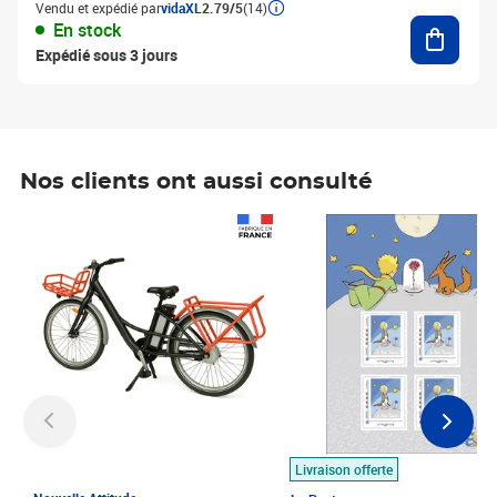
Vendu et expédié par
vidaXL
2.79/5
(14)
Ajouter
En stock
Expédié sous 3 jours
Nos clients ont aussi consulté
Prix 1 490,00€
Prix 7,50€
Livraison offerte