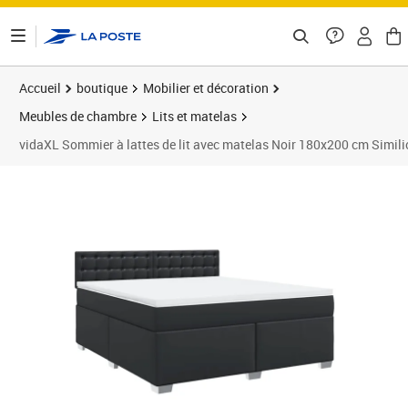
ontenu de la page
Accueil
boutique
Mobilier et décoration
Meubles de chambre
Lits et matelas
vidaXL Sommier à lattes de lit avec matelas Noir 180x200 cm Simili
Prix 673,89€
Prix 6