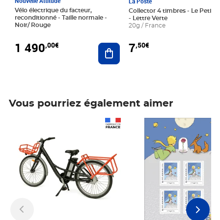
Nouvelle Attitude
La Poste
Vélo électrique du facteur,
Collector 4 timbres - Le Petit P
reconditionné - Taille normale -
- Lettre Verte
Noir/ Rouge
20g / France
1 490
7
,00€
,50€
Ajouter au panier
Vous pourriez également aimer
Prix 1 490,00€
Prix 7,50€