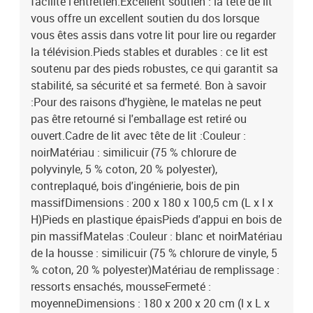
facilite l'entretien.Excellent soutien : la tête de lit
vous offre un excellent soutien du dos lorsque
vous êtes assis dans votre lit pour lire ou regarder
la télévision.Pieds stables et durables : ce lit est
soutenu par des pieds robustes, ce qui garantit sa
stabilité, sa sécurité et sa fermeté. Bon à savoir
:Pour des raisons d'hygiène, le matelas ne peut
pas être retourné si l'emballage est retiré ou
ouvert.Cadre de lit avec tête de lit :Couleur :
noirMatériau : similicuir (75 % chlorure de
polyvinyle, 5 % coton, 20 % polyester),
contreplaqué, bois d'ingénierie, bois de pin
massifDimensions : 200 x 180 x 100,5 cm (L x l x
H)Pieds en plastique épaisPieds d'appui en bois de
pin massifMatelas :Couleur : blanc et noirMatériau
de la housse : similicuir (75 % chlorure de vinyle, 5
% coton, 20 % polyester)Matériau de remplissage :
ressorts ensachés, mousseFermeté :
moyenneDimensions : 180 x 200 x 20 cm (l x L x