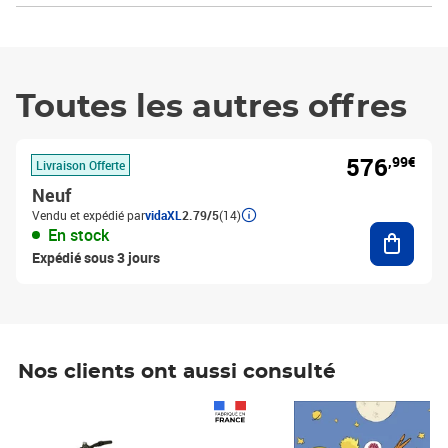
Toutes les autres offres
576
,99€
Livraison Offerte
Neuf
Vendu et expédié par
vidaXL
2.79/5
(14)
Ajouter
En stock
Expédié sous 3 jours
Nos clients ont aussi consulté
Prix 1 490,00€
Prix 7,50€