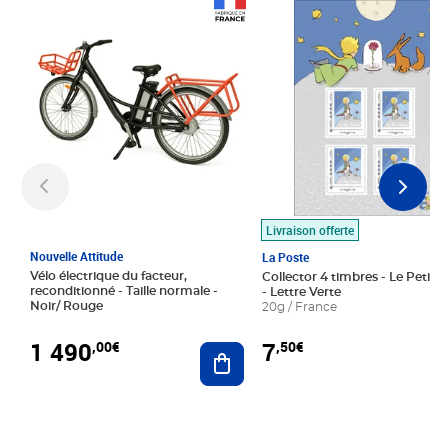
Prix 1 490,00€
Prix 7,50€
Livraison offerte
Nouvelle Attitude
La Poste
Vélo électrique du facteur,
Collector 4 timbres - Le Petit P
reconditionné - Taille normale -
- Lettre Verte
Noir/ Rouge
20g / France
1 490
7
,00€
,50€
Ajouter au panier