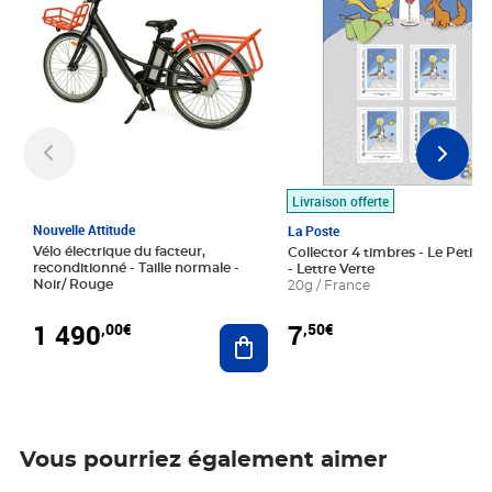
Livraison offerte
Nouvelle Attitude
La Poste
Vélo électrique du facteur,
Collector 4 timbres - Le Petit P
reconditionné - Taille normale -
- Lettre Verte
Noir/ Rouge
20g / France
1 490
7
,00€
,50€
Ajouter au panier
Vous pourriez également aimer