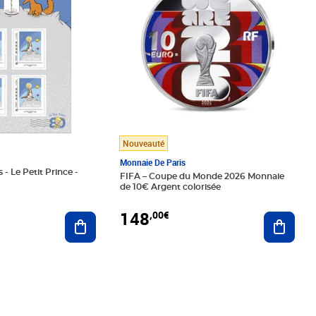
Nouveauté
Monnaie De Paris
 - Le Petit Prince -
FIFA – Coupe du Monde 2026 Monnaie
de 10€ Argent colorisée
148
,00€
Ajouter au panier
Ajoute