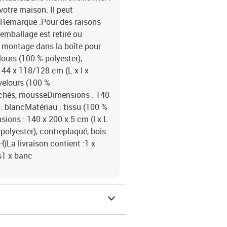
votre maison. Il peut
. Remarque :Pour des raisons
'emballage est retiré ou
e montage dans la boîte pour
lours (100 % polyester),
144 x 118/128 cm (L x l x
 velours (100 %
sachés, mousseDimensions : 140
 : blancMatériau : tissu (100 %
ions : 140 x 200 x 5 cm (l x L
polyester), contreplaqué, bois
H)La livraison contient :1 x
as1 x banc