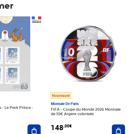
mer
Prix 148,00€
Nouveauté
Monnaie De Paris
 - Le Petit Prince -
FIFA – Coupe du Monde 2026 Monnaie
de 10€ Argent colorisée
148
,00€
Ajouter au panier
Ajoute