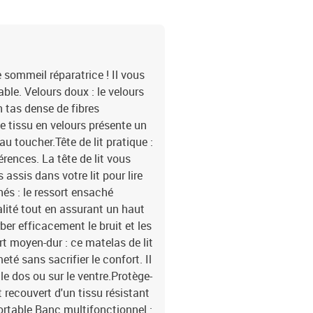
matelas1 x surmatelas1
e sommeil réparatrice ! Il vous
le. Velours doux : le velours
n tas dense de fibres
 tissu en velours présente un
au toucher.Tête de lit pratique :
érences. La tête de lit vous
assis dans votre lit pour lire
hés : le ressort ensaché
alité tout en assurant un haut
rber efficacement le bruit et les
t moyen-dur : ce matelas de lit
eté sans sacrifier le confort. Il
le dos ou sur le ventre.Protège-
 recouvert d'un tissu résistant
fortable.Banc multifonctionnel :