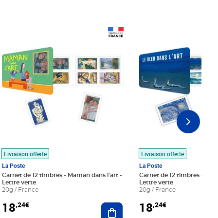
Prix 18,24€
Prix 18,24€
Livraison offerte
Livraison offerte
La Poste
La Poste
Carnet de 12 timbres - Maman dans l'art -
Carnet de 12 timbres - Le bl
Lettre verte
Lettre verte
20g / France
20g / France
18
18
,24€
,24€
r au panier
Ajouter au panier