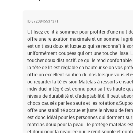
ID 8720845537371
Utilisez ce lit à sommier pour profiter d'une nuit d
offre une relaxation maximale et un sommeil agréab
est un tissu doux et luxueux qui se reconnaît à so
uniformément coupées qui ont une touche lisse. Le
toucher doux distinctif, ce qui le rend confortable 
la tête de lit est réglable en hauteur selon vos préf
offre un excellent soutien du dos lorsque vous êtes 
ou regarder la télévision.Matelas à ressorts ensac
individuel intégré est connu pour sa très haute qu
niveau de durabilité et d'adaptabilité. Il peut abso
chocs causés par les sauts et les rotations.Suppor
offre une stabilité accrue et juste le niveau de ferm
est donc idéal pour les personnes qui dorment sur 
matelas doux pour la peau : le protège-matelas est
et doux pour la peau, ce qui le rend souple et con