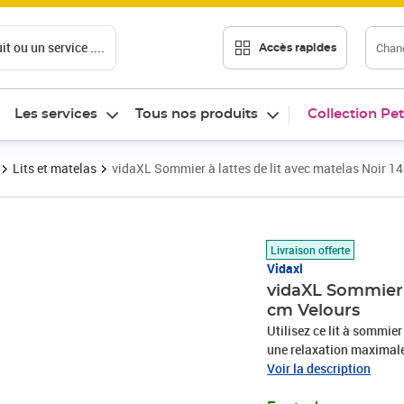
t ou un service ....
Chang
Accès rapides
Les services
Tous nos produits
Collection Pet
Lits et matelas
vidaXL Sommier à lattes de lit avec matelas Noir 
Prix 580,89€
Livraison offerte
Vidaxl
vidaXL Sommier à
cm Velours
Utilisez ce lit à sommier
une relaxation maximale 
tissu doux et luxueux qu
Voir la description
coupées qui ont une touc