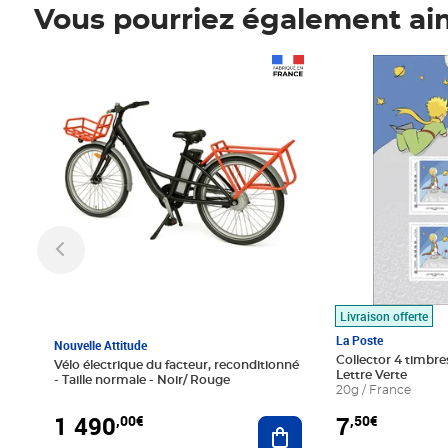
Vous pourriez également ai
Prix 1 490,00€
Prix 7,50€
Livraison offerte
La Poste
Nouvelle Attitude
Collector 4 timbres
Vélo électrique du facteur, reconditionné
Lettre Verte
- Taille normale - Noir/ Rouge
20g / France
1 490
7
,00€
,50€
Ajouter au panier