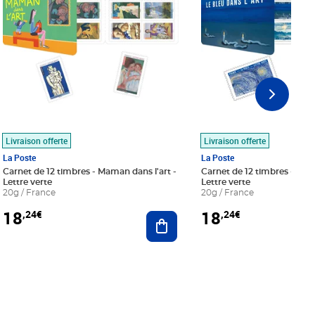
Livraison offerte
Livraison offerte
La Poste
La Poste
Carnet de 12 timbres - Maman dans l'art -
Carnet de 12 timbres - Le bl
Lettre verte
Lettre verte
20g / France
20g / France
18
18
,24€
,24€
r au panier
Ajouter au panier