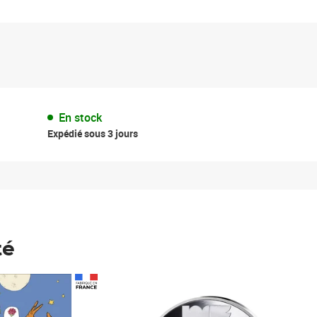
En stock
Expédié sous 3 jours
té
Prix 148,00€