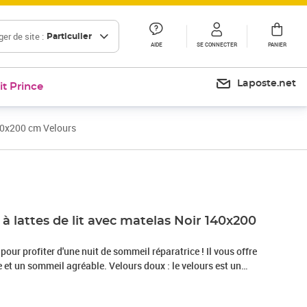
er de site :
Particulier
AIDE
SE CONNECTER
PANIER
Laposte.net
it Prince
140x200 cm Velours
Prix 580,99€
 lattes de lit avec matelas Noir 140x200
 pour profiter d'une nuit de sommeil réparatrice ! Il vous offre
et un sommeil agréable. Velours doux : le velours est un
i se reconnaît à son tas dense de fibres uniformément
he lisse. Le tissu en velours présente un toucher doux