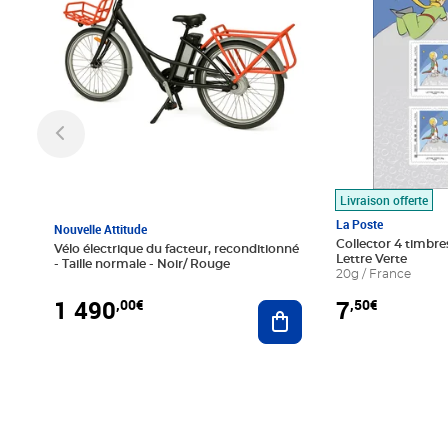
Livraison offerte
La Poste
Nouvelle Attitude
Collector 4 timbres
Vélo électrique du facteur, reconditionné
Lettre Verte
- Taille normale - Noir/ Rouge
20g / France
1 490
7
,00€
,50€
Ajouter au panier