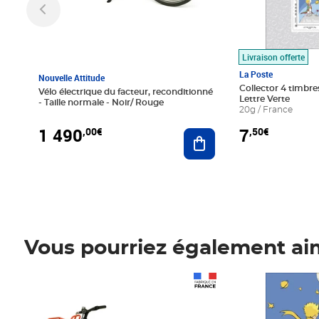
Livraison offerte
La Poste
Nouvelle Attitude
Collector 4 timbres
Vélo électrique du facteur, reconditionné
Lettre Verte
- Taille normale - Noir/ Rouge
20g / France
1 490
7
,00€
,50€
Ajouter au panier
Vous pourriez également ai
Prix 1 490,00€
Prix 7,50€