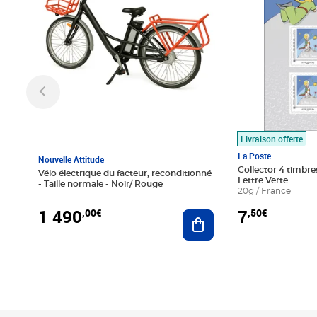
Livraison offerte
La Poste
Nouvelle Attitude
Collector 4 timbres
Vélo électrique du facteur, reconditionné
Lettre Verte
- Taille normale - Noir/ Rouge
20g / France
1 490
7
,00€
,50€
Ajouter au panier