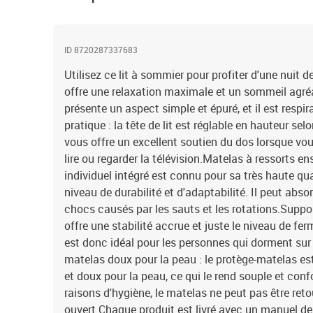
ID 8720287337683
Utilisez ce lit à sommier pour profiter d'une nuit d
offre une relaxation maximale et un sommeil agréab
présente un aspect simple et épuré, et il est respira
pratique : la tête de lit est réglable en hauteur sel
vous offre un excellent soutien du dos lorsque vou
lire ou regarder la télévision.Matelas à ressorts e
individuel intégré est connu pour sa très haute qu
niveau de durabilité et d'adaptabilité. Il peut abso
chocs causés par les sauts et les rotations.Suppor
offre une stabilité accrue et juste le niveau de ferm
est donc idéal pour les personnes qui dorment sur 
matelas doux pour la peau : le protège-matelas est
et doux pour la peau, ce qui le rend souple et con
raisons d'hygiène, le matelas ne peut pas être retou
ouvert.Chaque produit est livré avec un manuel d