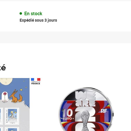
En stock
Expédié sous 3 jours
té
Prix 148,00€