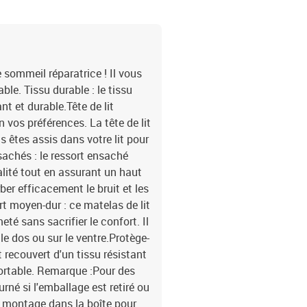
e sommeil réparatrice ! Il vous
le. Tissu durable : le tissu
nt et durable.Tête de lit
on vos préférences. La tête de lit
s êtes assis dans votre lit pour
nsachés : le ressort ensaché
alité tout en assurant un haut
rber efficacement le bruit et les
t moyen-dur : ce matelas de lit
eté sans sacrifier le confort. Il
le dos ou sur le ventre.Protège-
 recouvert d'un tissu résistant
fortable. Remarque :Pour des
rné si l'emballage est retiré ou
e montage dans la boîte pour