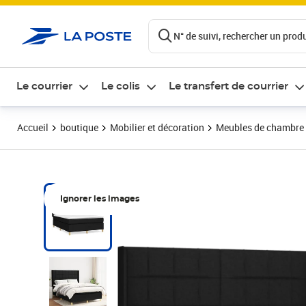
ontenu de la page
N° de suivi, rechercher un produi
Le courrier
Le colis
Le transfert de courrier
Accueil
boutique
Mobilier et décoration
Meubles de chambre
Ignorer les images