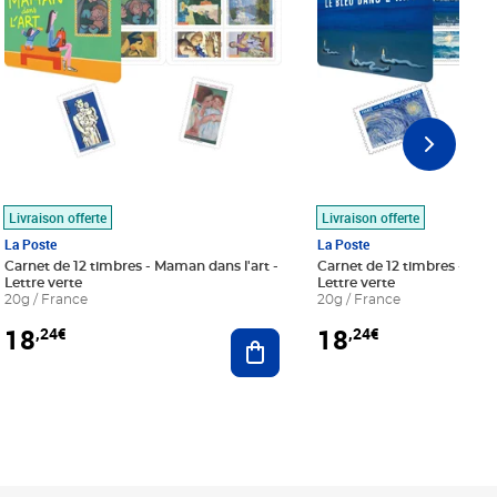
Livraison offerte
Livraison offerte
La Poste
La Poste
Carnet de 12 timbres - Maman dans l'art -
Carnet de 12 timbres - Le bl
Lettre verte
Lettre verte
20g / France
20g / France
18
18
,24€
,24€
r au panier
Ajouter au panier