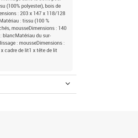
ssu (100% polyester), bois de
mensions : 203 x 147 x 118/128
rMatériau : tissu (100 %
sachés, mousseDimensions : 140
 : blancMatériau du sur-
plissage : mousseDimensions :
x cadre de lit1 x tête de lit