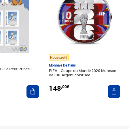
Nouveauté
Monnaie De Paris
 - Le Petit Prince -
FIFA – Coupe du Monde 2026 Monnaie
de 10€ Argent colorisée
148
,00€
Ajouter au panier
Ajoute