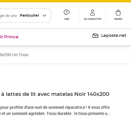
er de site :
Particulier
AIDE
SE CONNECTER
PANIER
Laposte.net
it Prince
40x200 cm Tissu
Prix 561,99€
 lattes de lit avec matelas Noir 140x200
 pour profiter d'une nuit de sommeil réparatrice ! Il vous offre
et un sommeil agréable. Tissu durable : le tissu présente un
 il est respirant et durable.Tête de lit pratique : la tête de lit
elon vos préférences. La tête de lit vous offre un excellent