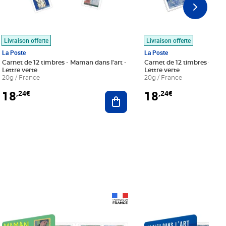
Livraison offerte
Livraison offerte
La Poste
La Poste
Carnet de 12 timbres - Maman dans l'art -
Carnet de 12 timbres - Le bl
Lettre verte
Lettre verte
20g / France
20g / France
18
18
,24€
,24€
r au panier
Ajouter au panier
Prix 18,24€
Prix 18,24€