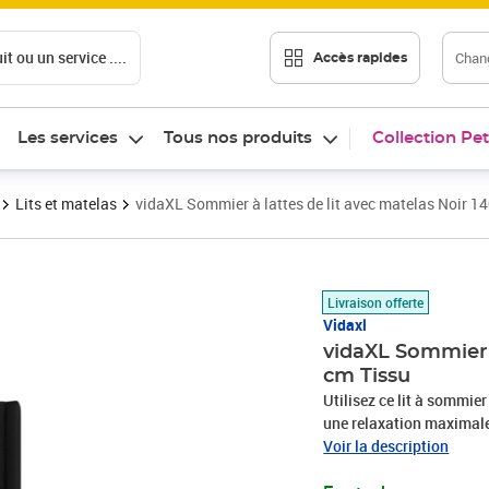
t ou un service ....
Chang
Accès rapides
Les services
Tous nos produits
Collection Pet
Lits et matelas
vidaXL Sommier à lattes de lit avec matelas Noir 1
Prix 561,89€
Livraison offerte
Vidaxl
vidaXL Sommier à
cm Tissu
Utilisez ce lit à sommier
une relaxation maximale 
aspect simple et épuré, et
Voir la description
est réglable en hauteur s