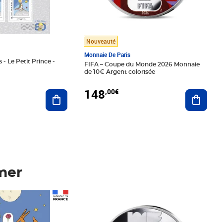
Nouveauté
Monnaie De Paris
 - Le Petit Prince -
FIFA – Coupe du Monde 2026 Monnaie
de 10€ Argent colorisée
148
,00€
Ajouter au panier
Ajoute
mer
Prix 148,00€