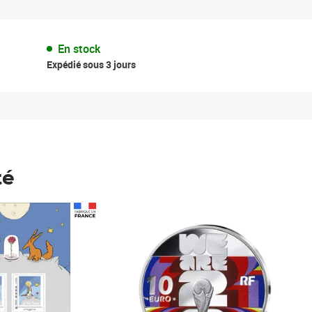
En stock
Expédié sous 3 jours
té
Prix 148,00€