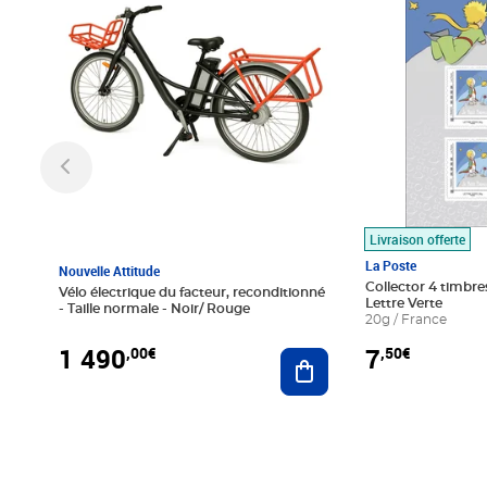
Livraison offerte
La Poste
Nouvelle Attitude
Collector 4 timbres
Vélo électrique du facteur, reconditionné
Lettre Verte
- Taille normale - Noir/ Rouge
20g / France
1 490
7
,00€
,50€
Ajouter au panier