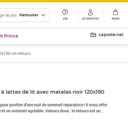
er de site :
Particulier
AIDE
SE CONNECTER
PANIER
Laposte.net
it Prince
20x190 cm velours
Prix 409,99€
 lattes de lit avec matelas noir 120x190
 pour profiter d'une nuit de sommeil réparatrice ! Il vous offre
et un sommeil agréable. Velours doux : le velours est un
i se reconnaît à son tas dense de fibres uniformément
he lisse. Le tissu en velours présente un toucher doux