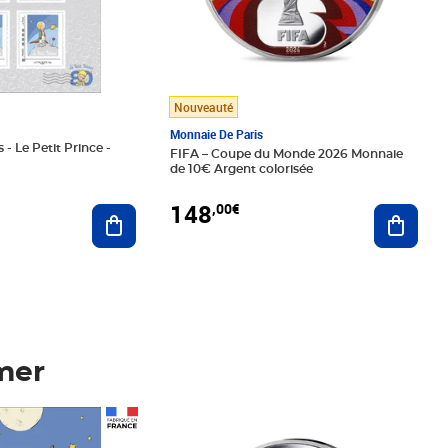
Nouveauté
Monnaie De Paris
 - Le Petit Prince -
FIFA – Coupe du Monde 2026 Monnaie
de 10€ Argent colorisée
148
,00€
Ajouter au panier
Ajoute
mer
Prix 148,00€