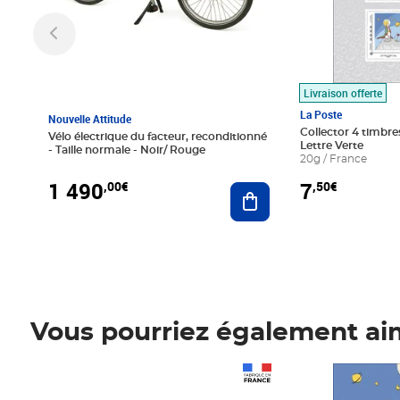
Livraison offerte
La Poste
Nouvelle Attitude
Collector 4 timbres
Vélo électrique du facteur, reconditionné
Lettre Verte
- Taille normale - Noir/ Rouge
20g / France
1 490
7
,00€
,50€
Ajouter au panier
Vous pourriez également ai
Prix 1 490,00€
Prix 7,50€