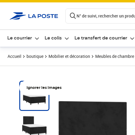
ontenu de la page
N° de suivi, rechercher un produi
Le courrier
Le colis
Le transfert de courrier
Accueil
boutique
Mobilier et décoration
Meubles de chambre
Ignorer les images