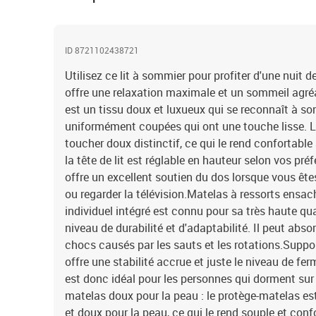
ID 8721102438721
Utilisez ce lit à sommier pour profiter d'une nuit d
offre une relaxation maximale et un sommeil agréab
est un tissu doux et luxueux qui se reconnaît à so
uniformément coupées qui ont une touche lisse. Le
toucher doux distinctif, ce qui le rend confortable 
la tête de lit est réglable en hauteur selon vos préf
offre un excellent soutien du dos lorsque vous êtes 
ou regarder la télévision.Matelas à ressorts ensac
individuel intégré est connu pour sa très haute qu
niveau de durabilité et d'adaptabilité. Il peut abso
chocs causés par les sauts et les rotations.Suppor
offre une stabilité accrue et juste le niveau de ferm
est donc idéal pour les personnes qui dorment sur 
matelas doux pour la peau : le protège-matelas est
et doux pour la peau, ce qui le rend souple et conf