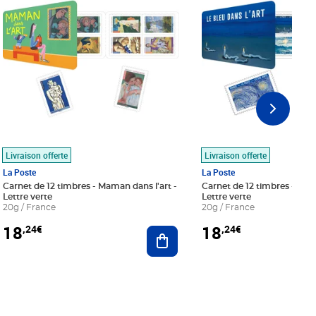
Livraison offerte
Livraison offerte
La Poste
La Poste
Carnet de 12 timbres - Maman dans l'art -
Carnet de 12 timbres - Le bl
Lettre verte
Lettre verte
20g / France
20g / France
18
18
,24€
,24€
r au panier
Ajouter au panier