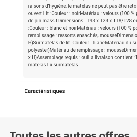
raisons d'hygiène, le matelas ne peut pas être retou
ouvert.Lit :Couleur : noirMatériau : velours (100 % 
de pin massifDimensions : 193 x 123 x 118/128 cm 
:Couleur : blanc et noirMatériau : velours (100 % 
remplissage : ressorts ensachés, mousseDimension
H)Surmatelas de lit :Couleur : blancMatériau du su
polyester)Matériau de remplissage : mousseDimens
x H)Assemblage requis : ouiLa livraison contient :1 
matelas1 x surmatelas
Caractéristiques
Toutes les autres offres