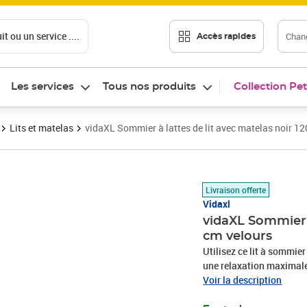
t ou un service ....
Chang
Accès rapides
Les services
Tous nos produits
Collection Pet
Lits et matelas
vidaXL Sommier à lattes de lit avec matelas noir 1
Prix 409,89€
Livraison offerte
Vidaxl
vidaXL Sommier à
cm velours
Utilisez ce lit à sommier
une relaxation maximale 
tissu doux et luxueux qu
Voir la description
coupées qui ont une touc