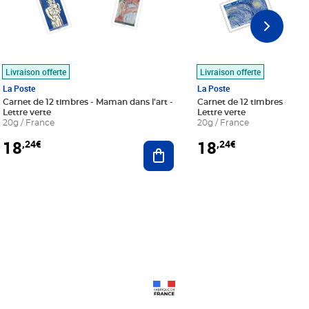
Livraison offerte
Livraison offerte
La Poste
La Poste
Carnet de 12 timbres - Maman dans l'art -
Carnet de 12 timbres - Le bl
Lettre verte
Lettre verte
20g / France
20g / France
18
18
,24€
,24€
r au panier
Ajouter au panier
Prix 18,24€
Prix 18,24€