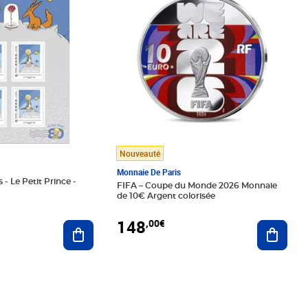
Nouveauté
Monnaie De Paris
 - Le Petit Prince -
FIFA – Coupe du Monde 2026 Monnaie
de 10€ Argent colorisée
148
,00€
Ajouter au panier
Ajoute