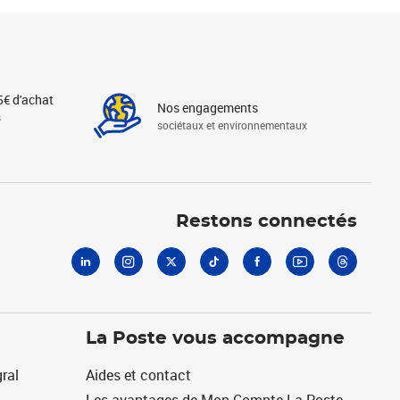
5€ d'achat
Nos engagements
s
sociétaux et environnementaux
Linkedin
Instagram
X
Tiktok
Facebook
Youtube
Threads
Restons connectés
La Poste vous accompagne
ral
Aides et contact