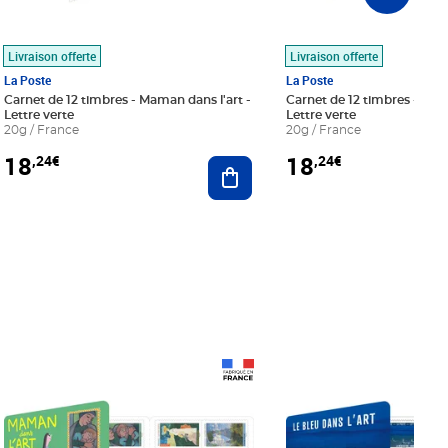
Livraison offerte
Livraison offerte
La Poste
La Poste
Carnet de 12 timbres - Maman dans l'art -
Carnet de 12 timbres - Le bl
Lettre verte
Lettre verte
20g / France
20g / France
18
18
,24€
,24€
r au panier
Ajouter au panier
Prix 18,24€
Prix 18,24€