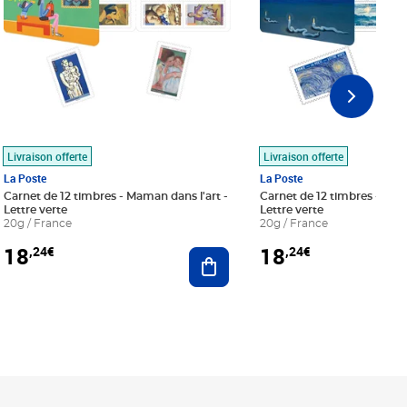
Livraison offerte
Livraison offerte
La Poste
La Poste
Carnet de 12 timbres - Maman dans l'art -
Carnet de 12 timbres - Le bl
Lettre verte
Lettre verte
20g / France
20g / France
18
18
,24€
,24€
r au panier
Ajouter au panier