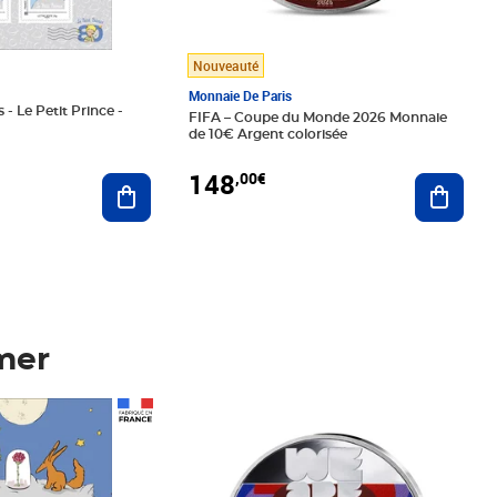
Nouveauté
Monnaie De Paris
 - Le Petit Prince -
FIFA – Coupe du Monde 2026 Monnaie
de 10€ Argent colorisée
148
,00€
Ajouter au panier
Ajoute
mer
Prix 148,00€