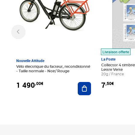
Livraison offerte
La Poste
Nouvelle Attitude
Collector 4 timbres
Vélo électrique du facteur, reconditionné
Lettre Verte
- Taille normale - Noir/ Rouge
20g / France
1 490
7
,00€
,50€
Ajouter au panier