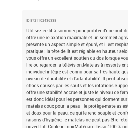
ID 8721102436338
Utilisez ce lit à sommier pour profiter d'une nuit d
offre une relaxation maximale et un sommeil agréab
présente un aspect simple et épuré, et il est respira
pratique : la tête de lit est réglable en hauteur sel
vous offre un excellent soutien du dos lorsque vou
lire ou regarder la télévision.Matelas à ressorts e
individuel intégré est connu pour sa très haute qu
niveau de durabilité et d'adaptabilité. Il peut abso
chocs causés par les sauts et les rotations.Suppor
offre une stabilité accrue et juste le niveau de ferm
est donc idéal pour les personnes qui dorment sur 
matelas doux pour la peau : le protège-matelas est
et doux pour la peau, ce qui le rend souple et conf
raisons d'hygiène, le matelas ne peut pas être retou
ouvert.Lit :Couleur : noirMatériau : tissu (100 % po