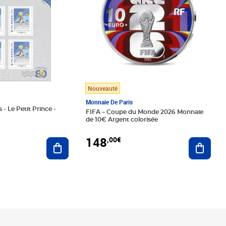
Nouveauté
Monnaie De Paris
 - Le Petit Prince -
FIFA – Coupe du Monde 2026 Monnaie
de 10€ Argent colorisée
148
,00€
Ajouter au panier
Ajoute