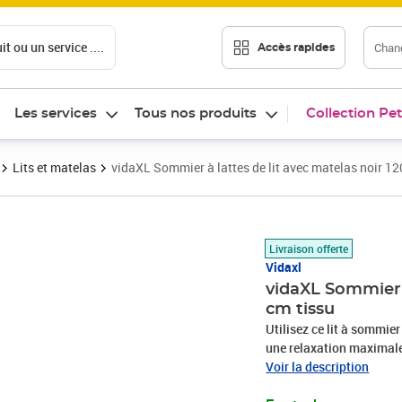
t ou un service ....
Chang
Accès rapides
Les services
Tous nos produits
Collection Pet
Lits et matelas
vidaXL Sommier à lattes de lit avec matelas noir 1
Prix 381,03€
Livraison offerte
Vidaxl
vidaXL Sommier à
cm tissu
Utilisez ce lit à sommier
une relaxation maximale 
aspect simple et épuré, et
Voir la description
est réglable en hauteur s