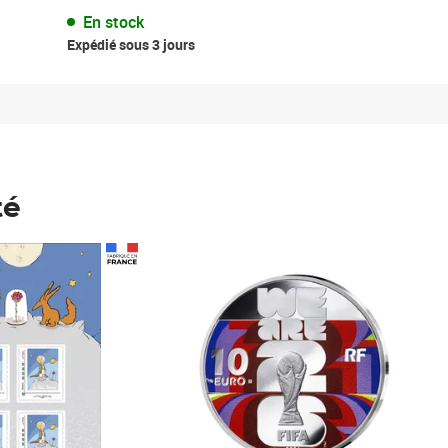
En stock
Expédié sous 3 jours
té
Prix 148,00€