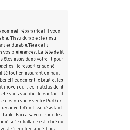
e sommeil réparatrice ! Il vous
le. Tissu durable : le tissu
nt et durable.Tête de lit
on vos préférences. La tête de lit
s êtes assis dans votre lit pour
nsachés : le ressort ensaché
alité tout en assurant un haut
rber efficacement le bruit et les
t moyen-dur : ce matelas de lit
eté sans sacrifier le confort. Il
le dos ou sur le ventre.Protège-
 recouvert d'un tissu résistant
ortable. Bon à savoir :Pour des
rné si l'emballage est retiré ou
lyester), contreplaqué, bois