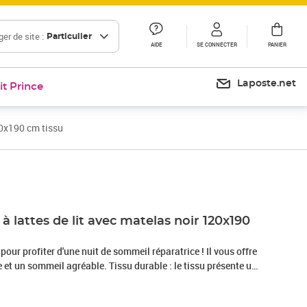
er de site :
Particulier
AIDE
SE CONNECTER
PANIER
Laposte.net
it Prince
20x190 cm tissu
Prix 383,99€
 lattes de lit avec matelas noir 120x190
 pour profiter d'une nuit de sommeil réparatrice ! Il vous offre
et un sommeil agréable. Tissu durable : le tissu présente un
 il est respirant et durable.Tête de lit pratique : la tête de lit
elon vos préférences. La tête de lit vous offre un excellent