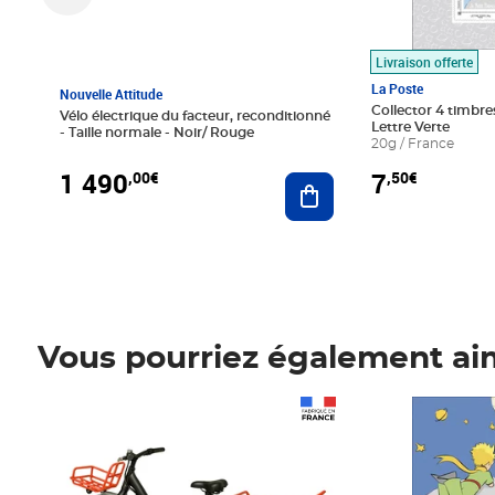
Livraison offerte
La Poste
Nouvelle Attitude
Collector 4 timbres
Vélo électrique du facteur, reconditionné
Lettre Verte
- Taille normale - Noir/ Rouge
20g / France
1 490
7
,00€
,50€
Ajouter au panier
Vous pourriez également ai
Prix 1 490,00€
Prix 7,50€