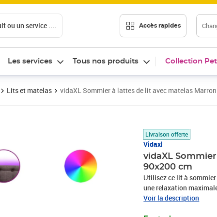
t ou un service ....
Chang
Accès rapides
Les services
Tous nos produits
Collection Pet
Lits et matelas
vidaXL Sommier à lattes de lit avec matelas Marro
Prix 450,89€
Livraison offerte
Vidaxl
vidaXL Sommier 
90x200 cm
Utilisez ce lit à sommier
une relaxation maximale 
en polyester allie douceu
Voir la description
une convivialité ultimes