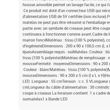
housse amovible permet un lavage facile, ce qui fac
:Ce produit est doté d'un connecteur USB qui néc
d'alimentation USB de 5V certifiée (non incluse).P
matelas ne peut pas être retourné si l'emballage es
partie avec un symbole de ciseaux peut être coupée
continuera à fonctionner comme avant.Cadre de lit 
marron foncéMatériau : tissu (100 % polyester), c
d'ingénierieDimensions : 200 x 90 x 100,5 cm (L x 
épaisAssemblage requis : ouiMatelas :Couleur : b
tissu (100 % polyester)Matériau de remplissage : 
mousseFermeté : moyenneDimensions : 90 x 200 x
:Couleur : blancMatériau : tissu (100 % polyester)
mousseDimensions : 90 x 200 x 5 cm (l x L x H)H
LED :Longueur : 55 cmTension : c.c. 5 VLongueur 
cmLongueur du câble d'alimentation : 30 cmIndic
coupe à ciseaux La livraison contient :1 x cadre de 
surmatelas1 x Bande LED