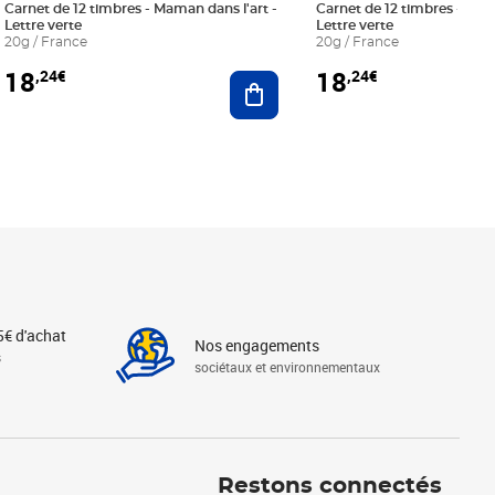
Carnet de 12 timbres - Maman dans l'art -
Carnet de 12 timbres - Le bl
Lettre verte
Lettre verte
20g / France
20g / France
18
18
,24€
,24€
r au panier
Ajouter au panier
5€ d'achat
Nos engagements
s
sociétaux et environnementaux
Linkedin
Instagram
X
Tiktok
Facebook
Youtube
Threads
Restons connectés