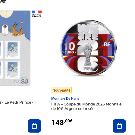
té
Prix 148,00€
Nouveauté
Monnaie De Paris
 - Le Petit Prince -
FIFA – Coupe du Monde 2026 Monnaie
de 10€ Argent colorisée
148
,00€
Ajouter au panier
Ajoute