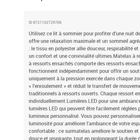
ID 8721102729706
Utilisez ce lit à sommier pour profiter d'une nuit d
offre une relaxation maximale et un sommeil agré
: le tissu en polyester allie douceur, respirabilité e
un confort et une convivialité ultimes.Matelas à 
à ressorts ensachés comporte des ressorts ensach
fonctionnent indépendamment pour offrir un souti
uniquement à la pression exercée dans chaque z
« l'enroulement » et réduit le transfert de mouve
traditionnels à ressorts ouverts. Chaque ressort e
individuellement.Lumières LED pour une ambiance a
lumières LED qui peuvent être facilement réglées 
lumineux personnalisé. Vous pouvez personnaliser 
luminosité pour améliorer l'ambiance de votre esp
confortable : ce surmatelas améliore le soutien et
douce et respirante, tout en prolongeant la durée 