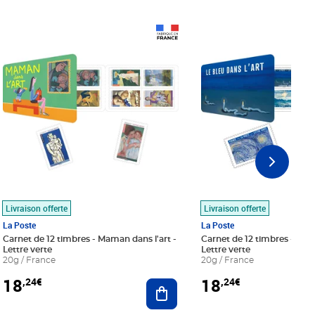
Prix 18,24€
Prix 18,24€
Livraison offerte
Livraison offerte
La Poste
La Poste
Carnet de 12 timbres - Maman dans l'art -
Carnet de 12 timbres - Le bl
Lettre verte
Lettre verte
20g / France
20g / France
18
18
,24€
,24€
r au panier
Ajouter au panier