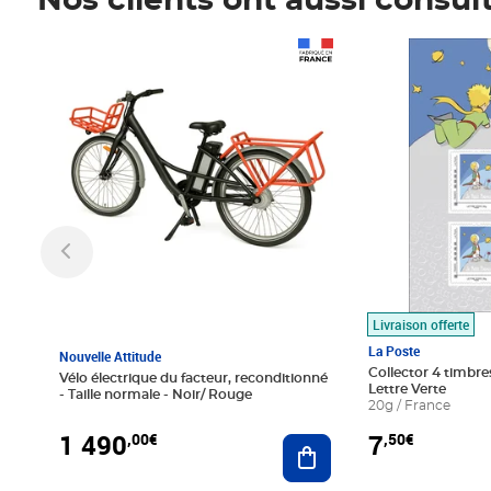
Nos clients ont aussi consul
Prix 1 490,00€
Prix 7,50€
Livraison offerte
La Poste
Nouvelle Attitude
Collector 4 timbres
Vélo électrique du facteur, reconditionné
Lettre Verte
- Taille normale - Noir/ Rouge
20g / France
1 490
7
,00€
,50€
Ajouter au panier