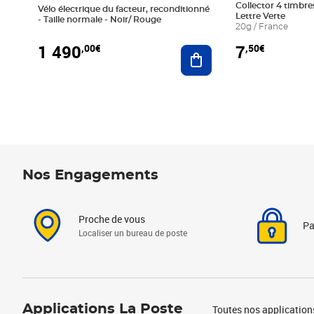
Collector 4 timbres
Vélo électrique du facteur, reconditionné
Lettre Verte
- Taille normale - Noir/ Rouge
20g / France
1 490
7
,00€
,50€
Ajouter au panier
Nos Engagements
Proche de vous
Pa
Localiser un bureau de poste
Applications La Poste
Toutes nos application