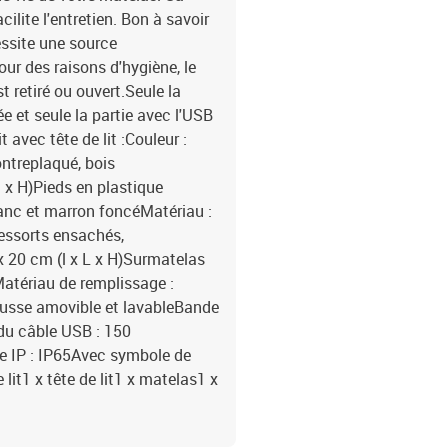
ilite l'entretien. Bon à savoir
essite une source
our des raisons d'hygiène, le
t retiré ou ouvert.Seule la
 et seule la partie avec l'USB
avec tête de lit :Couleur :
ontreplaqué, bois
l x H)Pieds en plastique
lanc et marron foncéMatériau :
ressorts ensachés,
 20 cm (l x L x H)Surmatelas
Matériau de remplissage :
ousse amovible et lavableBande
du câble USB : 150
e IP : IP65Avec symbole de
lit1 x tête de lit1 x matelas1 x