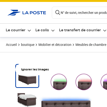
ontenu de la page
N° de suivi, rechercher un produi
Le courrier
Le colis
Le transfert de courrier
Accueil
boutique
Mobilier et décoration
Meubles de chambre
Ignorer les images