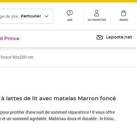
er de site :
Particulier
AIDE
SE CONNECTER
PANIER
Laposte.net
it Prince
n foncé 90x200 cm
Prix 450,99€
à lattes de lit avec matelas Marron foncé
 pour profiter d'une nuit de sommeil réparatrice ! Il vous offre
et un sommeil agréable. Matériau doux et durable : le tissu
r, respirabilité et durabilité, vous garantissant un confort et
.Matelas à ressorts ensachés : ce matelas à ressorts