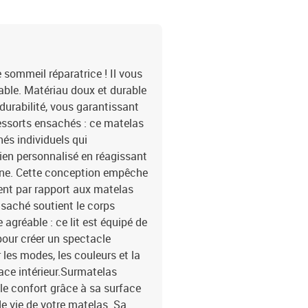
: 90 x 200 x 5 cm (l x L
cmTension : c.c. 5 VLo
d'alimentation : 30 cmIn
contient :1 x cadre de l
e sommeil réparatrice ! Il vous
able. Matériau doux et durable
t durabilité, vous garantissant
ressorts ensachés : ce matelas
és individuels qui
en personnalisé en réagissant
one. Cette conception empêche
ment par rapport aux matelas
nsaché soutient le corps
gréable : ce lit est équipé de
pour créer un spectacle
les modes, les couleurs et la
ace intérieur.Surmatelas
 le confort grâce à sa surface
de vie de votre matelas. Sa