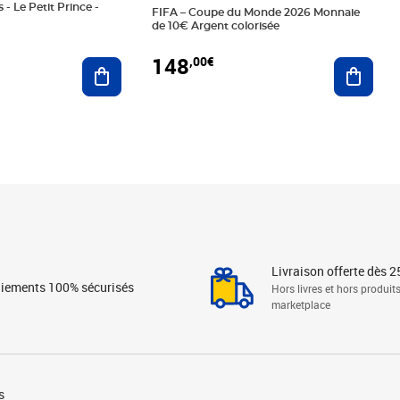
 - Le Petit Prince -
FIFA – Coupe du Monde 2026 Monnaie
de 10€ Argent colorisée
148
,00€
Ajouter au panier
Ajoute
Livraison offerte dès 2
iements 100% sécurisés
Hors livres et hors produit
marketplace
s