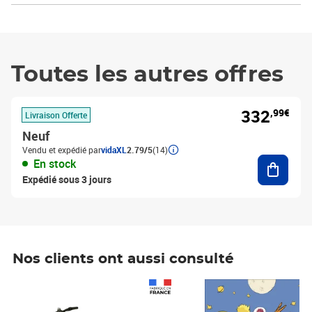
Toutes les autres offres
332
,99€
Livraison Offerte
Neuf
Vendu et expédié par
vidaXL
2.79/5
(14)
Ajouter
En stock
Expédié sous 3 jours
Nos clients ont aussi consulté
Prix 1 490,00€
Prix 7,50€