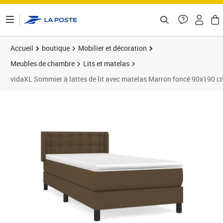
ontenu de la page
Accueil
boutique
Mobilier et décoration
Meubles de chambre
Lits et matelas
vidaXL Sommier à lattes de lit avec matelas Marron foncé 90x190 c
Prix 332,89€
Prix 3