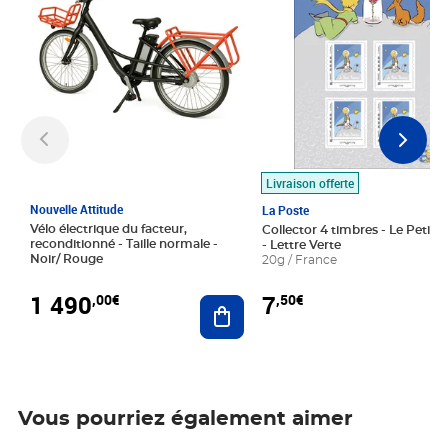
Livraison offerte
Nouvelle Attitude
La Poste
Vélo électrique du facteur,
Collector 4 timbres - Le Petit P
reconditionné - Taille normale -
- Lettre Verte
Noir/ Rouge
20g / France
1 490
7
,00€
,50€
Ajouter au panier
Vous pourriez également aimer