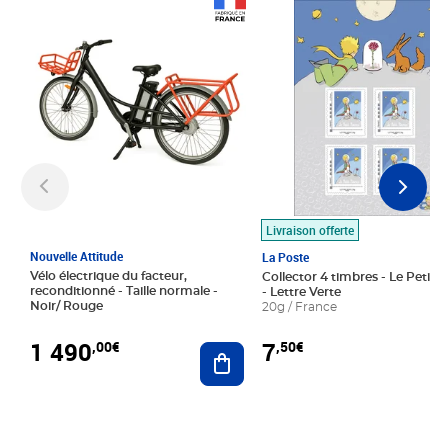
Prix 1 490,00€
Prix 7,50€
Livraison offerte
Nouvelle Attitude
La Poste
Vélo électrique du facteur,
Collector 4 timbres - Le Petit P
reconditionné - Taille normale -
- Lettre Verte
Noir/ Rouge
20g / France
1 490
7
,00€
,50€
Ajouter au panier