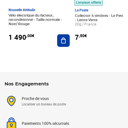
Livraison offerte
Nouvelle Attitude
La Poste
Vélo électrique du facteur,
Collector 4 timbres - Le Petit P
reconditionné - Taille normale -
- Lettre Verte
Noir/ Rouge
20g / France
1 490
7
,00€
,50€
Ajouter au panier
Nos Engagements
Proche de vous
Localiser un bureau de poste
Paiements 100% sécurisés