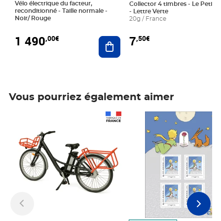
Vélo électrique du facteur,
Collector 4 timbres - Le Petit P
reconditionné - Taille normale -
- Lettre Verte
Noir/ Rouge
20g / France
1 490
7
,00€
,50€
Ajouter au panier
Vous pourriez également aimer
Prix 1 490,00€
Prix 7,50€