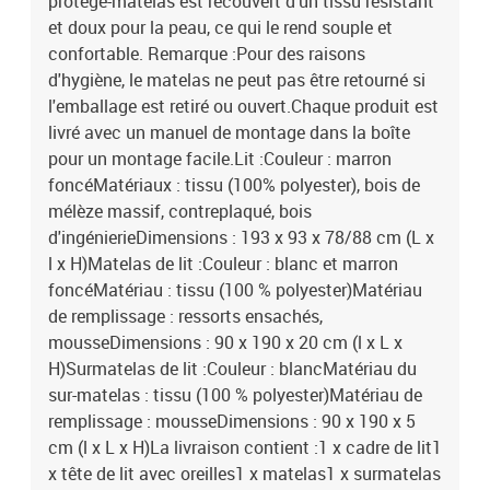
protège-matelas est recouvert d'un tissu résistant
et doux pour la peau, ce qui le rend souple et
confortable. Remarque :Pour des raisons
d'hygiène, le matelas ne peut pas être retourné si
l'emballage est retiré ou ouvert.Chaque produit est
livré avec un manuel de montage dans la boîte
pour un montage facile.Lit :Couleur : marron
foncéMatériaux : tissu (100% polyester), bois de
mélèze massif, contreplaqué, bois
d'ingénierieDimensions : 193 x 93 x 78/88 cm (L x
l x H)Matelas de lit :Couleur : blanc et marron
foncéMatériau : tissu (100 % polyester)Matériau
de remplissage : ressorts ensachés,
mousseDimensions : 90 x 190 x 20 cm (l x L x
H)Surmatelas de lit :Couleur : blancMatériau du
sur-matelas : tissu (100 % polyester)Matériau de
remplissage : mousseDimensions : 90 x 190 x 5
cm (l x L x H)La livraison contient :1 x cadre de lit1
x tête de lit avec oreilles1 x matelas1 x surmatelas