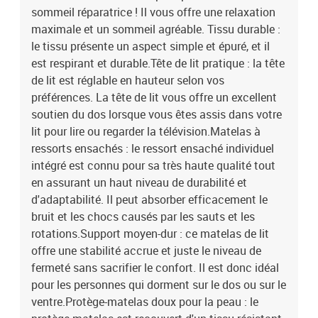
sommeil réparatrice ! Il vous offre une relaxation
doux pour la peau : le protège-matelas est recouvert d'un tissu
résistant et doux pour la peau, ce qui le rend souple et confortable.
maximale et un sommeil agréable. Tissu durable :
Remarque :Pour des raisons d'hygiène, le matelas ne peut pas être
le tissu présente un aspect simple et épuré, et il
retourné si l'emballage est retiré ou ouvert.Chaque produit est livré
est respirant et durable.Tête de lit pratique : la tête
avec un manuel de montage dans la boîte pour un montage
de lit est réglable en hauteur selon vos
facile.Lit :Couleur : marron foncéMatériaux : tissu (100%
préférences. La tête de lit vous offre un excellent
polyester), bois de mélèze massif, contreplaqué, bois
soutien du dos lorsque vous êtes assis dans votre
d'ingénierieDimensions : 193 x 93 x 78/88 cm (L x l x H)Matelas de
lit pour lire ou regarder la télévision.Matelas à
lit :Couleur : blanc et marron foncéMatériau : tissu (100 %
polyester)Matériau de remplissage : ressorts ensachés,
ressorts ensachés : le ressort ensaché individuel
mousseDimensions : 90 x 190 x 20 cm (l x L x H)Surmatelas de lit
intégré est connu pour sa très haute qualité tout
:Couleur : blancMatériau du sur-matelas : tissu (100 %
en assurant un haut niveau de durabilité et
polyester)Matériau de remplissage : mousseDimensions : 90 x 190
d'adaptabilité. Il peut absorber efficacement le
x 5 cm (l x L x H)La livraison contient :1 x cadre de lit1 x tête de lit
bruit et les chocs causés par les sauts et les
avec oreilles1 x matelas1 x surmatelas
rotations.Support moyen-dur : ce matelas de lit
offre une stabilité accrue et juste le niveau de
fermeté sans sacrifier le confort. Il est donc idéal
pour les personnes qui dorment sur le dos ou sur le
ventre.Protège-matelas doux pour la peau : le