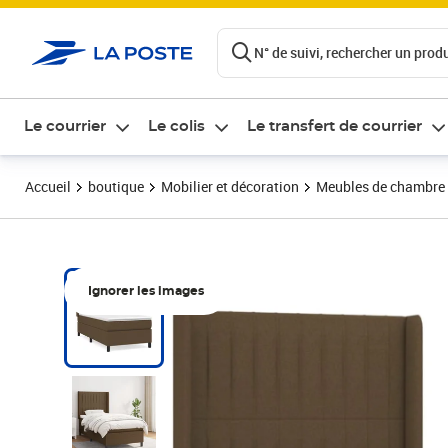
ontenu de la page
N° de suivi, rechercher un produi
Le courrier
Le colis
Le transfert de courrier
Accueil
boutique
Mobilier et décoration
Meubles de chambre
Ignorer les images