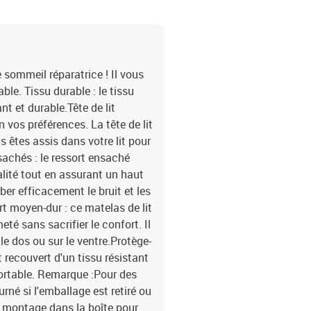
e sommeil réparatrice ! Il vous
le. Tissu durable : le tissu
nt et durable.Tête de lit
on vos préférences. La tête de lit
s êtes assis dans votre lit pour
nsachés : le ressort ensaché
alité tout en assurant un haut
rber efficacement le bruit et les
t moyen-dur : ce matelas de lit
eté sans sacrifier le confort. Il
le dos ou sur le ventre.Protège-
 recouvert d'un tissu résistant
fortable. Remarque :Pour des
rné si l'emballage est retiré ou
e montage dans la boîte pour