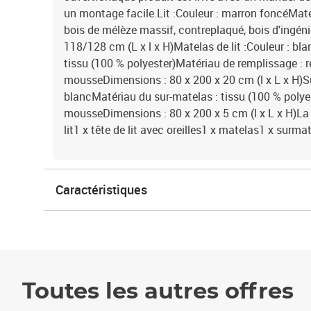
un montage facile.Lit :Couleur : marron foncéMatér
bois de mélèze massif, contreplaqué, bois d'ingén
118/128 cm (L x l x H)Matelas de lit :Couleur : bl
tissu (100 % polyester)Matériau de remplissage : 
mousseDimensions : 80 x 200 x 20 cm (l x L x H)Su
blancMatériau du sur-matelas : tissu (100 % polye
mousseDimensions : 80 x 200 x 5 cm (l x L x H)La l
lit1 x tête de lit avec oreilles1 x matelas1 x surma
Caractéristiques
Toutes les autres offres