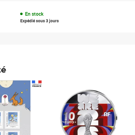
En stock
Expédié sous 3 jours
té
Prix 148,00€