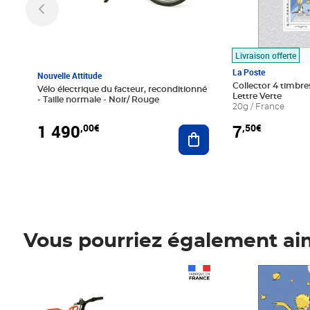
Livraison offerte
La Poste
Nouvelle Attitude
Collector 4 timbres
Vélo électrique du facteur, reconditionné
Lettre Verte
- Taille normale - Noir/ Rouge
20g / France
1 490
7
,00€
,50€
Ajouter au panier
Vous pourriez également ai
Prix 1 490,00€
Prix 7,50€