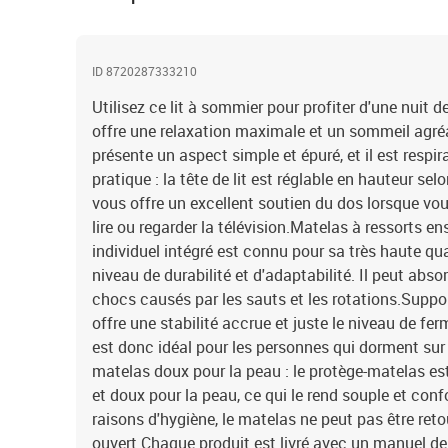
ID 8720287333210
Utilisez ce lit à sommier pour profiter d'une nuit d
offre une relaxation maximale et un sommeil agréab
présente un aspect simple et épuré, et il est respira
pratique : la tête de lit est réglable en hauteur sel
vous offre un excellent soutien du dos lorsque vou
lire ou regarder la télévision.Matelas à ressorts e
individuel intégré est connu pour sa très haute qu
niveau de durabilité et d'adaptabilité. Il peut abso
chocs causés par les sauts et les rotations.Suppor
offre une stabilité accrue et juste le niveau de ferm
est donc idéal pour les personnes qui dorment sur 
matelas doux pour la peau : le protège-matelas est
et doux pour la peau, ce qui le rend souple et con
raisons d'hygiène, le matelas ne peut pas être retou
ouvert.Chaque produit est livré avec un manuel d