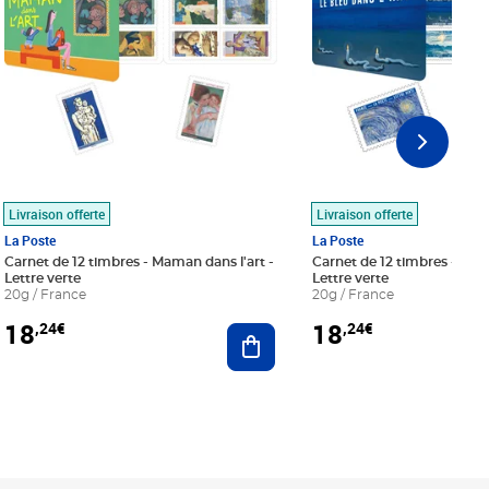
Livraison offerte
Livraison offerte
La Poste
La Poste
Carnet de 12 timbres - Maman dans l'art -
Carnet de 12 timbres - Le bl
Lettre verte
Lettre verte
20g / France
20g / France
18
18
,24€
,24€
r au panier
Ajouter au panier