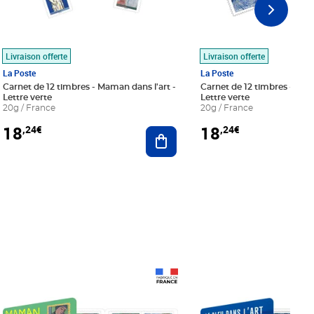
Livraison offerte
Livraison offerte
La Poste
La Poste
Carnet de 12 timbres - Maman dans l'art -
Carnet de 12 timbres - Le bl
Lettre verte
Lettre verte
20g / France
20g / France
18
18
,24€
,24€
r au panier
Ajouter au panier
Prix 18,24€
Prix 18,24€