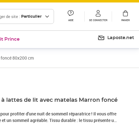
er de site :
Particulier
AIDE
SE CONNECTER
PANIER
Laposte.net
it Prince
n foncé 80x200 cm
Prix 400,99€
à lattes de lit avec matelas Marron foncé
 pour profiter d'une nuit de sommeil réparatrice ! Il vous offre
et un sommeil agréable. Tissu durable : le tissu présente un
 il est respirant et durable.Tête de lit pratique : la tête de lit
elon vos préférences. La tête de lit vous offre un excellent