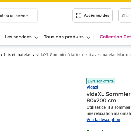
t ou un service ....
Chang
Accès rapides
Les services
Tous nos produits
Collection Pet
Lits et matelas
vidaXL Sommier à lattes de lit avec matelas Marro
Prix 399,14€
Livraison offerte
Vidaxl
vidaXL Sommier 
80x200 cm
Utilisez ce lit à sommier
une relaxation maximale 
aspect simple et épuré, et
Voir la description
est réglable en hauteur s