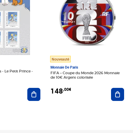
Nouveauté
Monnaie De Paris
 - Le Petit Prince -
FIFA – Coupe du Monde 2026 Monnaie
de 10€ Argent colorisée
148
,00€
Ajouter au panier
Ajoute