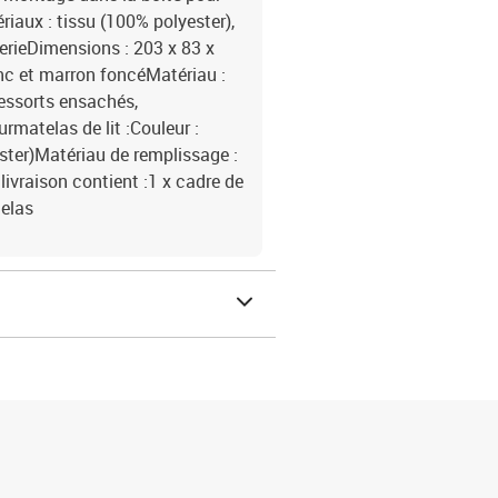
iaux : tissu (100% polyester),
ierieDimensions : 203 x 83 x
anc et marron foncéMatériau :
ressorts ensachés,
rmatelas de lit :Couleur :
ster)Matériau de remplissage :
ivraison contient :1 x cadre de
telas