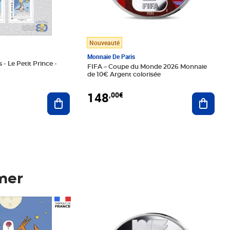
Nouveauté
Monnaie De Paris
 - Le Petit Prince -
FIFA – Coupe du Monde 2026 Monnaie
de 10€ Argent colorisée
148
,00€
Ajouter au panier
Ajoute
mer
Prix 148,00€