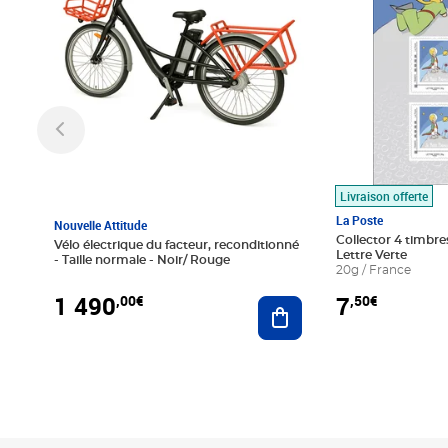
Livraison offerte
La Poste
Nouvelle Attitude
Collector 4 timbres
Vélo électrique du facteur, reconditionné
Lettre Verte
- Taille normale - Noir/ Rouge
20g / France
1 490
7
,00€
,50€
Ajouter au panier