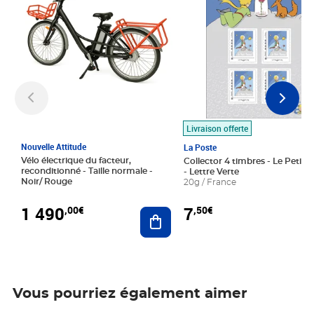
Livraison offerte
Nouvelle Attitude
La Poste
Vélo électrique du facteur,
Collector 4 timbres - Le Petit P
reconditionné - Taille normale -
- Lettre Verte
Noir/ Rouge
20g / France
1 490
7
,00€
,50€
Ajouter au panier
Vous pourriez également aimer