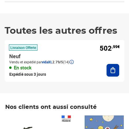
Toutes les autres offres
502
,99€
Livraison Offerte
Neuf
Vendu et expédié par
vidaXL
2.79/5
(14)
Ajouter
En stock
Expédié sous 3 jours
Nos clients ont aussi consulté
Prix 1 490,00€
Prix 7,50€