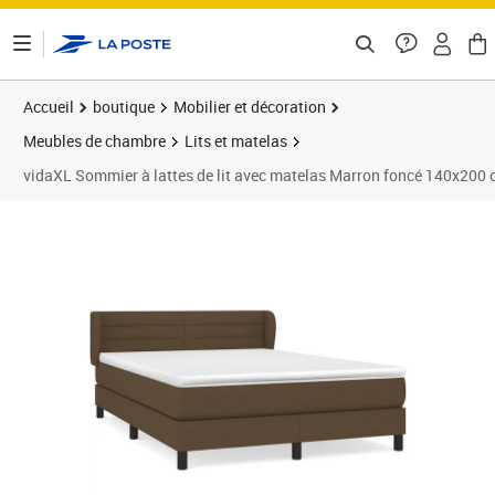
ontenu de la page
Accueil
boutique
Mobilier et décoration
Meubles de chambre
Lits et matelas
vidaXL Sommier à lattes de lit avec matelas Marron foncé 140x200
Prix 502,89€
Prix 5