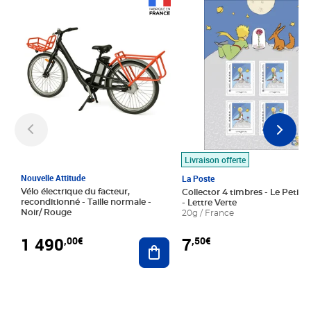
Prix 1 490,00€
Prix 7,50€
Livraison offerte
Nouvelle Attitude
La Poste
Vélo électrique du facteur,
Collector 4 timbres - Le Petit P
reconditionné - Taille normale -
- Lettre Verte
Noir/ Rouge
20g / France
1 490
7
,00€
,50€
Ajouter au panier