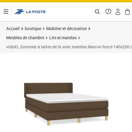
ontenu de la page
Accueil
boutique
Mobilier et décoration
Meubles de chambre
Lits et matelas
vidaXL Sommier à lattes de lit avec matelas Marron foncé 140x200
Prix 497,89€
Prix 4