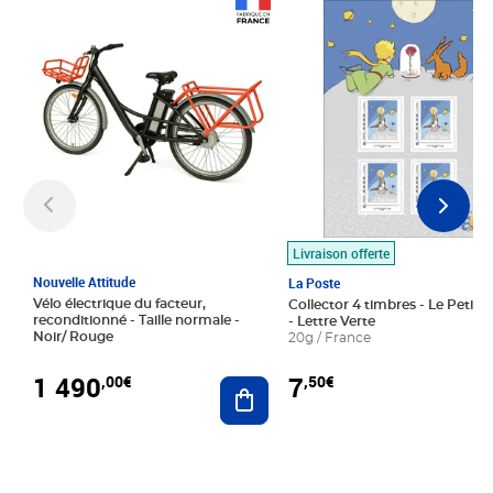
Prix 1 490,00€
Prix 7,50€
Livraison offerte
Nouvelle Attitude
La Poste
Vélo électrique du facteur,
Collector 4 timbres - Le Petit P
reconditionné - Taille normale -
- Lettre Verte
Noir/ Rouge
20g / France
1 490
7
,00€
,50€
Ajouter au panier