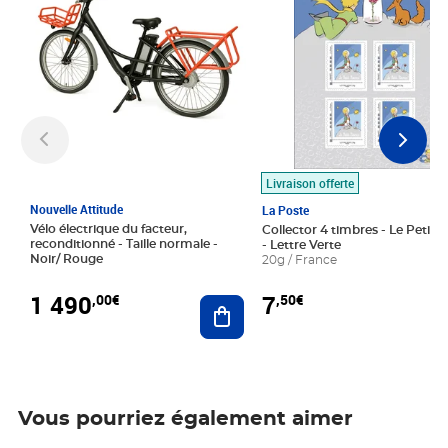
Livraison offerte
Nouvelle Attitude
La Poste
Vélo électrique du facteur,
Collector 4 timbres - Le Petit P
reconditionné - Taille normale -
- Lettre Verte
Noir/ Rouge
20g / France
1 490
7
,00€
,50€
Ajouter au panier
Vous pourriez également aimer