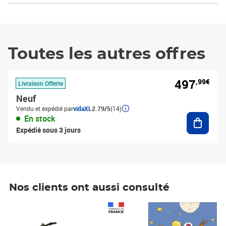
Toutes les autres offres
497
,99€
Livraison Offerte
Neuf
Vendu et expédié par
vidaXL
2.79/5
(14)
Ajouter
En stock
Expédié sous 3 jours
Nos clients ont aussi consulté
Prix 1 490,00€
Prix 7,50€