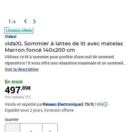
1
/8
Livraison offerte
Vidaxl
vidaXL Sommier à lattes de lit avec matelas
Marron foncé 140x200 cm
Utilisez ce lit à sommier pour profiter d'une nuit de sommeil
réparatrice ! Il vous offre une relaxation maximale et un sommeil
agréable. Tissu durable : le tissu présente un aspect simple et
Voir la description
épuré, et il est respirant et durable.Tête de lit pratique : la tête de lit
En stock
est réglable en hauteur selon vos préférences. La tête de lit vous
497
,89€
offre un excellent soutien du dos lorsque vous êtes assis dans
votre lit pour lire ou regarder la télévision.Matelas à ressorts
Prix unitaire TTC
ensachés : le ressort ensaché individuel intégré est connu pour sa
Vendu et expédié par
Réseau Electronique
3.75/5
(106)
très haute qualité tout en assurant un haut niveau de durabilité et
Expédié sous 2 jours
livraison offerte
d'adaptabilité. Il peut absorber efficacement le bruit et les chocs
causés par les sauts et les rotations.Support moyen-dur : ce
Quantité : 1
Quantité
matelas de lit offre une stabilité accrue et juste le niveau de
fermeté sans sacrifier le confort. Il est donc idéal pour les