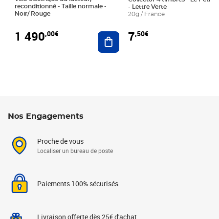
reconditionné - Taille normale -
- Lettre Verte
Noir/ Rouge
20g / France
1 490
7
,00€
,50€
Ajouter au panier
Nos Engagements
Proche de vous
Localiser un bureau de poste
Paiements 100% sécurisés
Livraison offerte dès 25€ d'achat