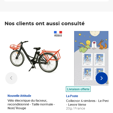
Nos clients ont aussi consulté
Prix 1 490,00€
Prix 7,50€
Livraison offerte
Nouvelle Attitude
La Poste
Vélo électrique du facteur,
Collector 4 timbres - Le Petit P
reconditionné - Taille normale -
- Lettre Verte
Noir/ Rouge
20g / France