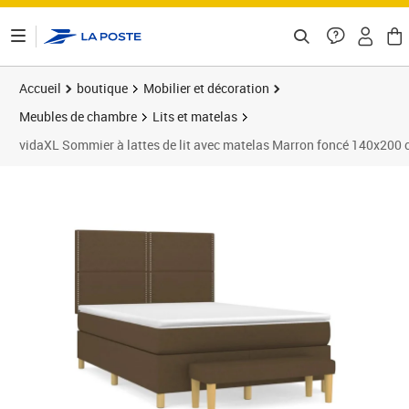
ontenu de la page
Accueil
boutique
Mobilier et décoration
Meubles de chambre
Lits et matelas
vidaXL Sommier à lattes de lit avec matelas Marron foncé 140x200
Prix 591,89€
Prix 5