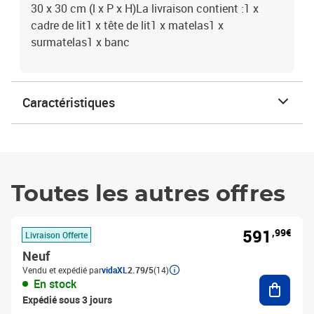
30 x 30 cm (l x P x H)La livraison contient :1 x
cadre de lit1 x tête de lit1 x matelas1 x
surmatelas1 x banc
Caractéristiques
Toutes les autres offres
591
,99€
Livraison Offerte
Neuf
Vendu et expédié par
vidaXL
2.79/5
(14)
Ajouter
En stock
Expédié sous 3 jours