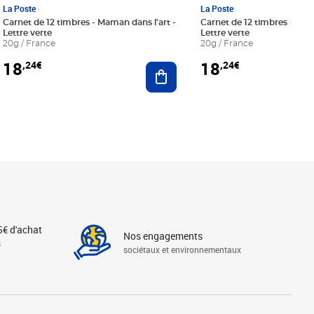
La Poste
La Poste
Carnet de 12 timbres - Maman dans l'art -
Carnet de 12 timbres - Le bl
Lettre verte
Lettre verte
20g / France
20g / France
18
18
,24€
,24€
r au panier
Ajouter au panier
5€ d'achat
Nos engagements
s
sociétaux et environnementaux
Linkedin
Instagram
X
Tiktok
Facebook
Youtube
Threads