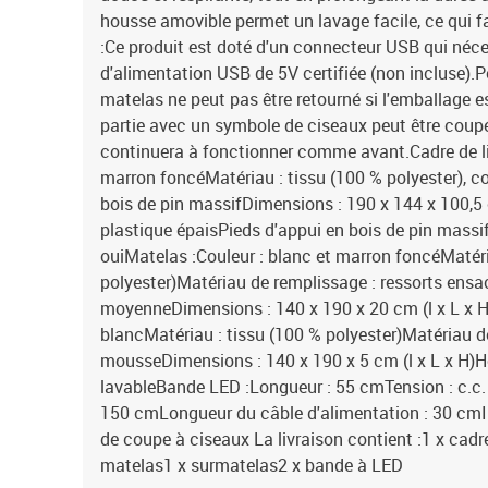
housse amovible permet un lavage facile, ce qui fac
:Ce produit est doté d'un connecteur USB qui néc
d'alimentation USB de 5V certifiée (non incluse).P
matelas ne peut pas être retourné si l'emballage es
partie avec un symbole de ciseaux peut être coupée
continuera à fonctionner comme avant.Cadre de lit 
marron foncéMatériau : tissu (100 % polyester), con
bois de pin massifDimensions : 190 x 144 x 100,5 
plastique épaisPieds d'appui en bois de pin massi
ouiMatelas :Couleur : blanc et marron foncéMatéri
polyester)Matériau de remplissage : ressorts ens
moyenneDimensions : 140 x 190 x 20 cm (l x L x H
blancMatériau : tissu (100 % polyester)Matériau d
mousseDimensions : 140 x 190 x 5 cm (l x L x H)
lavableBande LED :Longueur : 55 cmTension : c.c.
150 cmLongueur du câble d'alimentation : 30 cmI
de coupe à ciseaux La livraison contient :1 x cadre 
matelas1 x surmatelas2 x bande à LED