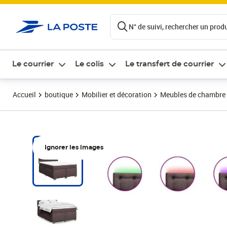
ontenu de la page
N° de suivi, rechercher un produi
Le courrier
Le colis
Le transfert de courrier
Accueil
boutique
Mobilier et décoration
Meubles de chambre
Ignorer les images