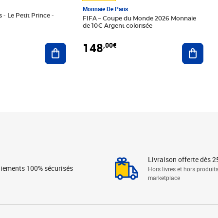
Monnaie De Paris
 - Le Petit Prince -
FIFA – Coupe du Monde 2026 Monnaie
de 10€ Argent colorisée
148
,00€
Ajouter au panier
Ajoute
Livraison offerte dès 2
iements 100% sécurisés
Hors livres et hors produit
marketplace