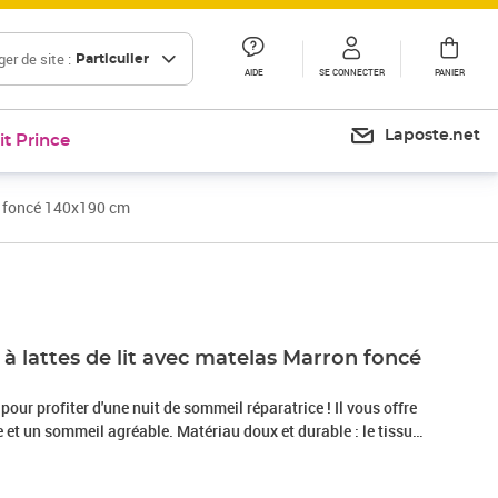
er de site :
Particulier
AIDE
SE CONNECTER
PANIER
Laposte.net
it Prince
n foncé 140x190 cm
Prix 574,99€
à lattes de lit avec matelas Marron foncé
 pour profiter d'une nuit de sommeil réparatrice ! Il vous offre
et un sommeil agréable. Matériau doux et durable : le tissu
r, respirabilité et durabilité, vous garantissant un confort et
.Matelas à ressorts ensachés : ce matelas à ressorts