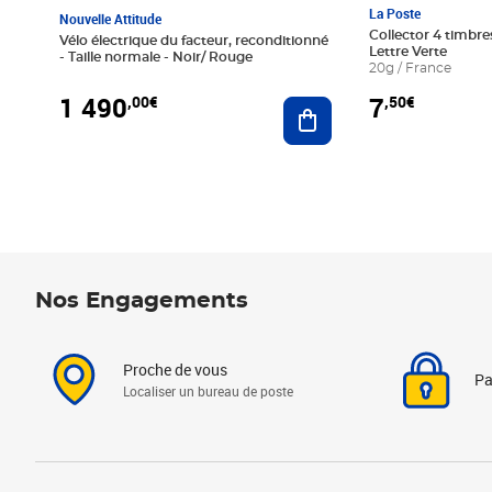
La Poste
Nouvelle Attitude
Collector 4 timbres
Vélo électrique du facteur, reconditionné
Lettre Verte
- Taille normale - Noir/ Rouge
20g / France
1 490
7
,00€
,50€
Ajouter au panier
Nos Engagements
Proche de vous
Pa
Localiser un bureau de poste