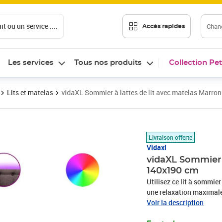
t ou un service ....
Chang
Accès rapides
Les services
Tous nos produits
Collection Pet
Lits et matelas
vidaXL Sommier à lattes de lit avec matelas Marro
Prix 574,89€
Livraison offerte
Vidaxl
vidaXL Sommier 
140x190 cm
Utilisez ce lit à sommier
une relaxation maximale 
en polyester allie douceu
Voir la description
une convivialité ultimes