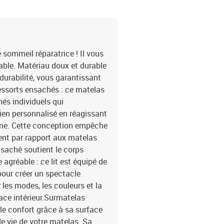
remplissage : mousseDim
lavableBande LED :Longu
cmLongueur du câble d'a
ciseaux La livraison cont
x bande à LED
e sommeil réparatrice ! Il vous
able. Matériau doux et durable
t durabilité, vous garantissant
ressorts ensachés : ce matelas
és individuels qui
en personnalisé en réagissant
one. Cette conception empêche
ment par rapport aux matelas
nsaché soutient le corps
gréable : ce lit est équipé de
pour créer un spectacle
les modes, les couleurs et la
ace intérieur.Surmatelas
 le confort grâce à sa surface
de vie de votre matelas. Sa