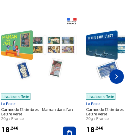
Prix 18,24€
Prix 18,24€
Livraison offerte
Livraison offerte
La Poste
La Poste
Carnet de 12 timbres - Maman dans l'art -
Carnet de 12 timbres - Le bl
Lettre verte
Lettre verte
20g / France
20g / France
18
18
,24€
,24€
r au panier
Ajouter au panier