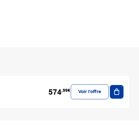
Ajouter a
574
,99€
Voir l'offre