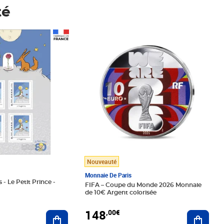
té
Prix 148,00€
Nouveauté
Monnaie De Paris
 - Le Petit Prince -
FIFA – Coupe du Monde 2026 Monnaie
de 10€ Argent colorisée
148
,00€
Ajouter au panier
Ajoute