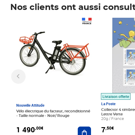
Nos clients ont aussi consul
Prix 1 490,00€
Prix 7,50€
Livraison offerte
La Poste
Nouvelle Attitude
Collector 4 timbres
Vélo électrique du facteur, reconditionné
Lettre Verte
- Taille normale - Noir/ Rouge
20g / France
1 490
7
,00€
,50€
Ajouter au panier