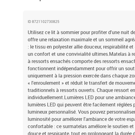
ID 8721102730825
Utilisez ce lit à sommier pour profiter d'une nuit d
offre une relaxation maximale et un sommeil agré
: le tissu en polyester allie douceur, respirabilité e
un confort et une convivialité ultimes.Matelas à 
à ressorts ensachés comporte des ressorts ensach
fonctionnent indépendamment pour offrir un souti
uniquement à la pression exercée dans chaque z
« l'enroulement » et réduit le transfert de mouve
traditionnels à ressorts ouverts. Chaque ressort e
individuellement.Lumières LED pour une ambiance a
lumières LED qui peuvent être facilement réglées 
lumineux personnalisé. Vous pouvez personnaliser 
luminosité pour améliorer l'ambiance de votre esp
confortable : ce surmatelas améliore le soutien et
douce et respirante, tout en prolongeant la durée 