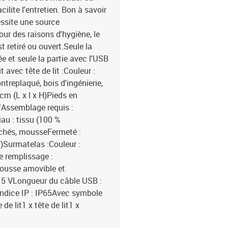
ilite l'entretien. Bon à savoir
essite une source
our des raisons d'hygiène, le
t retiré ou ouvert.Seule la
 et seule la partie avec l'USB
avec tête de lit :Couleur :
treplaqué, bois d'ingénierie,
cm (L x l x H)Pieds en
fAssemblage requis :
au : tissu (100 %
achés, mousseFermeté :
)Surmatelas :Couleur :
e remplissage :
Housse amovible et
 5 VLongueur du câble USB :
ndice IP : IP65Avec symbole
de lit1 x tête de lit1 x