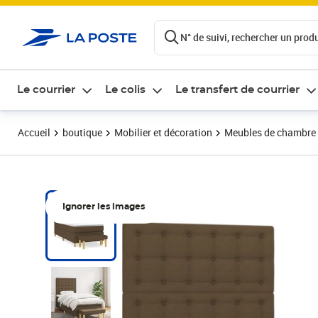
ontenu de la page
N° de suivi, rechercher un produi
Le courrier
Le colis
Le transfert de courrier
Accueil
boutique
Mobilier et décoration
Meubles de chambre
Ignorer les images