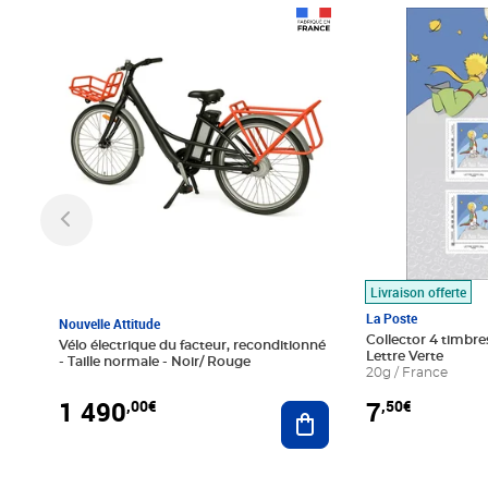
Prix 1 490,00€
Prix 7,50€
Livraison offerte
La Poste
Nouvelle Attitude
Collector 4 timbres
Vélo électrique du facteur, reconditionné
Lettre Verte
- Taille normale - Noir/ Rouge
20g / France
1 490
7
,00€
,50€
Ajouter au panier