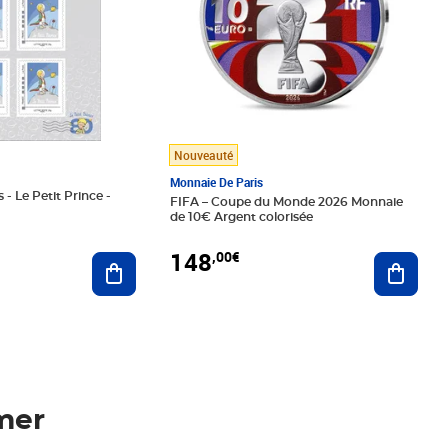
Nouveauté
Monnaie De Paris
 - Le Petit Prince -
FIFA – Coupe du Monde 2026 Monnaie
de 10€ Argent colorisée
148
,00€
Ajouter au panier
Ajoute
mer