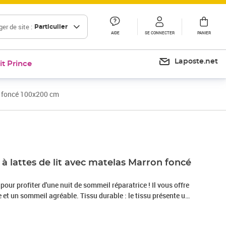
er de site :
Particulier
AIDE
SE CONNECTER
PANIER
Laposte.net
it Prince
n foncé 100x200 cm
Prix 440,99€
à lattes de lit avec matelas Marron foncé
 pour profiter d'une nuit de sommeil réparatrice ! Il vous offre
et un sommeil agréable. Tissu durable : le tissu présente un
 il est respirant et durable.Tête de lit pratique : la tête de lit
elon vos préférences. La tête de lit vous offre un excellent