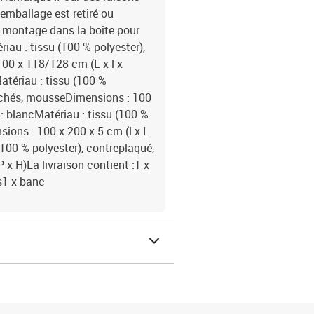
'emballage est retiré ou
e montage dans la boîte pour
iau : tissu (100 % polyester),
100 x 118/128 cm (L x l x
atériau : tissu (100 %
sachés, mousseDimensions : 100
 : blancMatériau : tissu (100 %
ions : 100 x 200 x 5 cm (l x L
100 % polyester), contreplaqué,
P x H)La livraison contient :1 x
as1 x banc