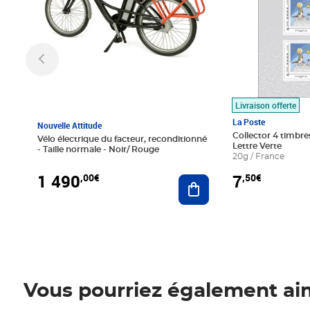
Livraison offerte
La Poste
Nouvelle Attitude
Collector 4 timbres
Vélo électrique du facteur, reconditionné
Lettre Verte
- Taille normale - Noir/ Rouge
20g / France
1 490
7
,00€
,50€
Ajouter au panier
Vous pourriez également ai