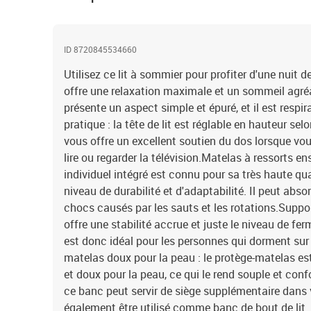
ID 8720845534660
Utilisez ce lit à sommier pour profiter d'une nuit d
offre une relaxation maximale et un sommeil agréab
présente un aspect simple et épuré, et il est respira
pratique : la tête de lit est réglable en hauteur sel
vous offre un excellent soutien du dos lorsque vou
lire ou regarder la télévision.Matelas à ressorts e
individuel intégré est connu pour sa très haute qu
niveau de durabilité et d'adaptabilité. Il peut abso
chocs causés par les sauts et les rotations.Suppor
offre une stabilité accrue et juste le niveau de ferm
est donc idéal pour les personnes qui dorment sur 
matelas doux pour la peau : le protège-matelas est
et doux pour la peau, ce qui le rend souple et con
ce banc peut servir de siège supplémentaire dans 
également être utilisé comme banc de bout de lit