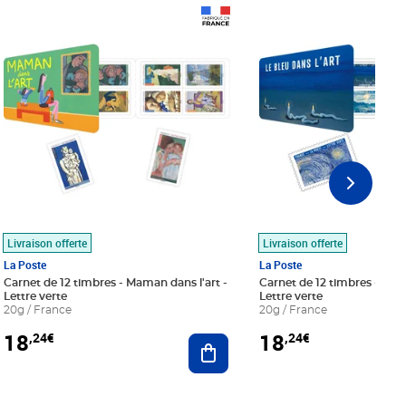
Prix 18,24€
Prix 18,24€
Livraison offerte
Livraison offerte
La Poste
La Poste
Carnet de 12 timbres - Maman dans l'art -
Carnet de 12 timbres - Le bl
Lettre verte
Lettre verte
20g / France
20g / France
18
18
,24€
,24€
r au panier
Ajouter au panier