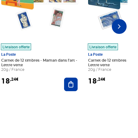
Livraison offerte
Livraison offerte
La Poste
La Poste
Carnet de 12 timbres - Maman dans l'art -
Carnet de 12 timbres - Le bl
Lettre verte
Lettre verte
20g / France
20g / France
18
18
,24€
,24€
r au panier
Ajouter au panier