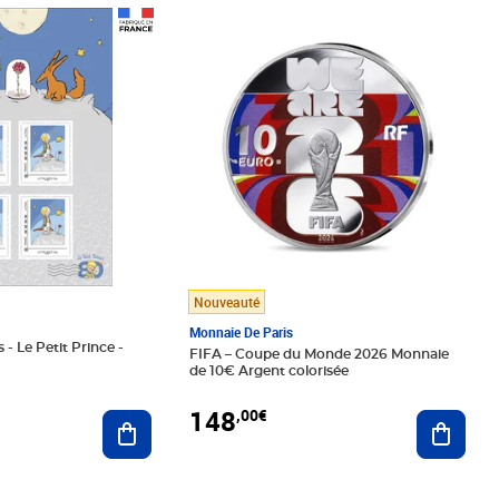
Prix 148,00€
Nouveauté
Monnaie De Paris
 - Le Petit Prince -
FIFA – Coupe du Monde 2026 Monnaie
de 10€ Argent colorisée
148
,00€
Ajouter au panier
Ajoute