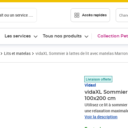
t ou un service ....
Chang
Accès rapides
Les services
Tous nos produits
Collection Pet
Lits et matelas
vidaXL Sommier à lattes de lit avec matelas Marro
Prix 440,89€
Livraison offerte
Vidaxl
vidaXL Sommier 
100x200 cm
Utilisez ce lit à sommier
une relaxation maximale 
aspect simple et épuré, et
Voir la description
est réglable en hauteur s