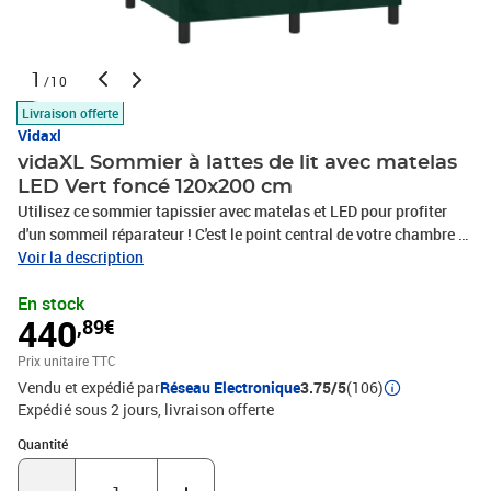
1
/10
Livraison offerte
Vidaxl
vidaXL Sommier à lattes de lit avec matelas
LED Vert foncé 120x200 cm
Utilisez ce sommier tapissier avec matelas et LED pour profiter
d'un sommeil réparateur ! C'est le point central de votre chambre à
coucher. Velours doux : le velours est un tissu doux et luxueux qui
Voir la description
se reconnaît à son tas dense de fibres uniformément coupées qui
En stock
ont une touche lisse. Le tissu en velours présente un toucher doux
440
,89€
distinctif, ce qui le rend confortable au toucher.Tête de lit pratique
: la tête de lit est réglable en hauteur selon vos préférences. La tête
Prix unitaire TTC
de lit vous offre un excellent soutien du dos lorsque vous êtes
Vendu et expédié par
Réseau Electronique
3.75/5
(106)
assis dans votre lit pour lire ou regarder la télévision.Bande LED
Expédié sous 2 jours
livraison offerte
colorée : apportez de l'éclairage dans l'obscurité avec des lumières
LED colorées !Matelas à ressorts ensachés : le ressort ensaché
Quantité : 1
Quantité
individuel intégré est connu pour sa très haute qualité tout en
assurant un haut niveau de durabilité et d'adaptabilité. Il peut