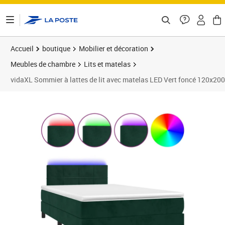
ontenu de la page
Accueil
boutique
Mobilier et décoration
Meubles de chambre
Lits et matelas
vidaXL Sommier à lattes de lit avec matelas LED Vert foncé 120x20
Prix 440,89€
Prix 4