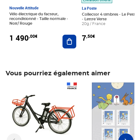
Nouvelle Attitude
La Poste
Vélo électrique du facteur,
Collector 4 timbres - Le Petit P
reconditionné - Taille normale -
- Lettre Verte
Noir/ Rouge
20g / France
1 490
7
,00€
,50€
Ajouter au panier
Vous pourriez également aimer
Prix 1 490,00€
Prix 7,50€