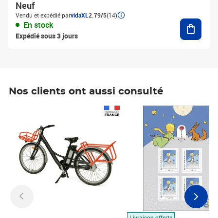
Neuf
Vendu et expédié par
vidaXL
2.79/5
(14)
Ajouter
En stock
Expédié sous 3 jours
Nos clients ont aussi consulté
Prix 1 490,00€
Prix 7,50€
Livraison offerte