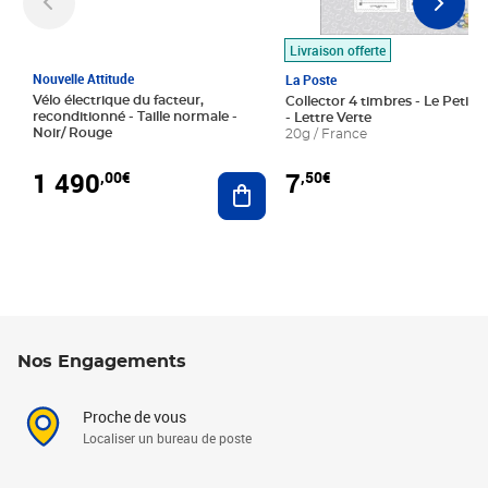
Livraison offerte
Nouvelle Attitude
La Poste
Vélo électrique du facteur,
Collector 4 timbres - Le Petit P
reconditionné - Taille normale -
- Lettre Verte
Noir/ Rouge
20g / France
1 490
7
,00€
,50€
Ajouter au panier
Nos Engagements
Proche de vous
Localiser un bureau de poste