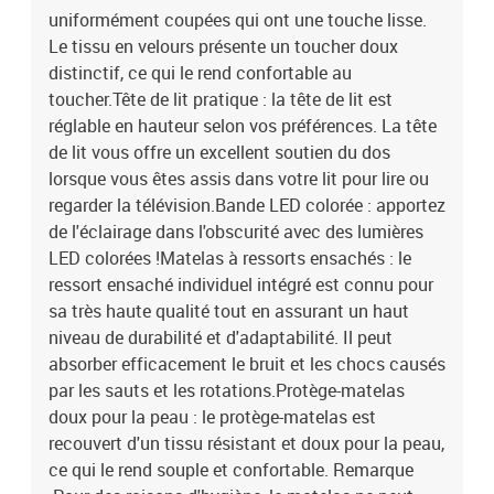
ciseauxLa livraison contient :1 x cadre de lit1 x tête de lit1 x
uniformément coupées qui ont une touche lisse.
matelas1 x surmatelas1 x Bande LED
Le tissu en velours présente un toucher doux
distinctif, ce qui le rend confortable au
toucher.Tête de lit pratique : la tête de lit est
réglable en hauteur selon vos préférences. La tête
de lit vous offre un excellent soutien du dos
lorsque vous êtes assis dans votre lit pour lire ou
regarder la télévision.Bande LED colorée : apportez
de l'éclairage dans l'obscurité avec des lumières
LED colorées !Matelas à ressorts ensachés : le
ressort ensaché individuel intégré est connu pour
sa très haute qualité tout en assurant un haut
niveau de durabilité et d'adaptabilité. Il peut
absorber efficacement le bruit et les chocs causés
par les sauts et les rotations.Protège-matelas
doux pour la peau : le protège-matelas est
recouvert d'un tissu résistant et doux pour la peau,
ce qui le rend souple et confortable. Remarque