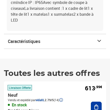
cmIndice IP : IP65Avec symbole de coupe à
ciseauxLa livraison contient :1 x cadre de lit1 x
tête de lit1 x matelas1 x surmatelas2 x bande à
LED
Caractéristiques
Toutes les autres offres
613
,99€
Livraison Offerte
Neuf
Vendu et expédié par
vidaXL
2.79/5
(14)
Ajouter
En stock