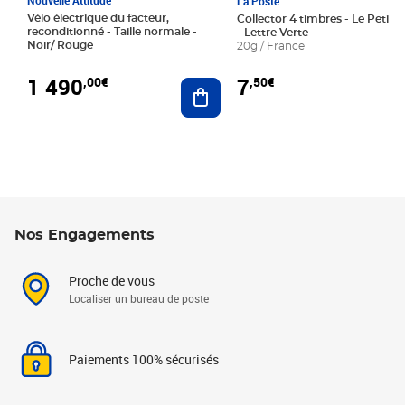
La Poste
Vélo électrique du facteur,
Collector 4 timbres - Le Petit P
reconditionné - Taille normale -
- Lettre Verte
Noir/ Rouge
20g / France
1 490
7
,00€
,50€
Ajouter au panier
Nos Engagements
Proche de vous
Localiser un bureau de poste
Paiements 100% sécurisés