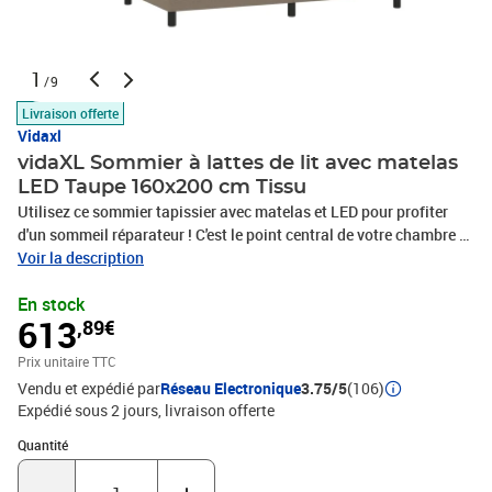
1
/9
Livraison offerte
Vidaxl
vidaXL Sommier à lattes de lit avec matelas
LED Taupe 160x200 cm Tissu
Utilisez ce sommier tapissier avec matelas et LED pour profiter
d'un sommeil réparateur ! C'est le point central de votre chambre à
coucher. Tissu durable : le tissu présente un aspect simple et
Voir la description
épuré, et il est respirant et durable.Tête de lit pratique : la tête de lit
En stock
est réglable en hauteur selon vos préférences. La tête de lit vous
613
,89€
offre un excellent soutien du dos lorsque vous êtes assis dans
votre lit pour lire ou regarder la télévision.Bande LED colorée :
Prix unitaire TTC
apportez de l'éclairage dans l'obscurité avec des lumières LED
Vendu et expédié par
Réseau Electronique
3.75/5
(106)
colorées !Matelas à ressorts ensachés : le ressort ensaché
Expédié sous 2 jours
livraison offerte
individuel intégré est connu pour sa très haute qualité tout en
assurant un haut niveau de durabilité et d'adaptabilité. Il peut
Quantité : 1
Quantité
absorber efficacement le bruit et les chocs causés par les sauts et
les rotations.Protège-matelas doux pour la peau : le protège-