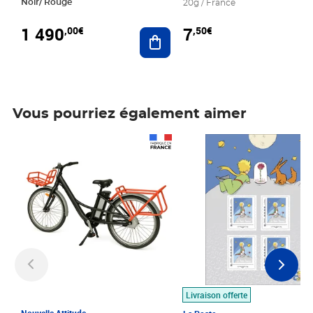
Noir/ Rouge
20g / France
1 490
7
,00€
,50€
Ajouter au panier
Vous pourriez également aimer
Prix 1 490,00€
Prix 7,50€
Livraison offerte
Nouvelle Attitude