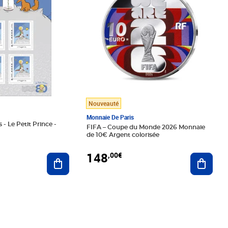
Nouveauté
Monnaie De Paris
 - Le Petit Prince -
FIFA – Coupe du Monde 2026 Monnaie
de 10€ Argent colorisée
148
,00€
Ajouter au panier
Ajoute