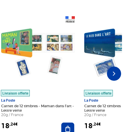
Prix 18,24€
Prix 18,24€
Livraison offerte
Livraison offerte
La Poste
La Poste
Carnet de 12 timbres - Maman dans l'art -
Carnet de 12 timbres - Le bl
Lettre verte
Lettre verte
20g / France
20g / France
18
18
,24€
,24€
r au panier
Ajouter au panier