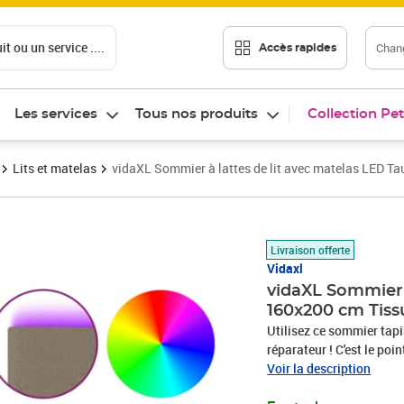
t ou un service ....
Chang
Accès rapides
Les services
Tous nos produits
Collection Pet
Lits et matelas
vidaXL Sommier à lattes de lit avec matelas LED T
Prix 611,89€
Livraison offerte
Vidaxl
vidaXL Sommier 
160x200 cm Tiss
Utilisez ce sommier tapi
réparateur ! C'est le poi
présente un aspect simple 
Voir la description
tête de lit est réglable 