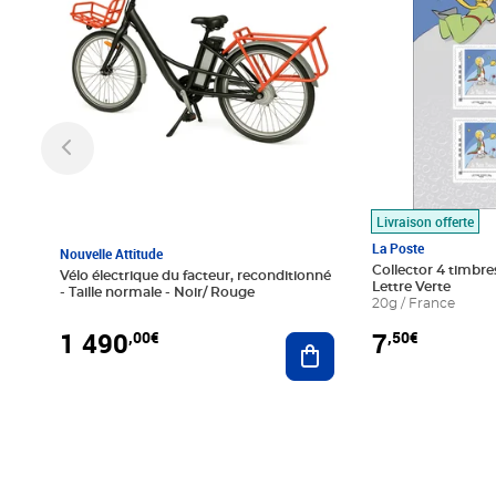
Livraison offerte
La Poste
Nouvelle Attitude
Collector 4 timbres
Vélo électrique du facteur, reconditionné
Lettre Verte
- Taille normale - Noir/ Rouge
20g / France
1 490
7
,00€
,50€
Ajouter au panier