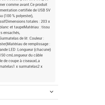
onner comme avant.Ce produit
imentation certifiée de USB 5V
su (100 % polyester),
ssifDimensions totales : 203 x
 blanc et taupeMatériau : tissu
ts ensachés,
urmatelas de lit :Couleur :
ster)Matériau de remplissage :
Bande LED :Longueur (chacune)
: 150 cmLongueur du câble
le de coupe à ciseauxLa
 x matelas1 x surmatelas2 x