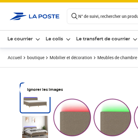
ontenu de la page
N° de suivi, rechercher un produi
Le courrier
Le colis
Le transfert de courrier
Accueil
boutique
Mobilier et décoration
Meubles de chambre
Ignorer les images