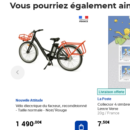
Vous pourriez également ai
Prix 1 490,00€
Prix 7,50€
Livraison offerte
La Poste
Nouvelle Attitude
Collector 4 timbres
Vélo électrique du facteur, reconditionné
Lettre Verte
- Taille normale - Noir/ Rouge
20g / France
1 490
7
,00€
,50€
Ajouter au panier