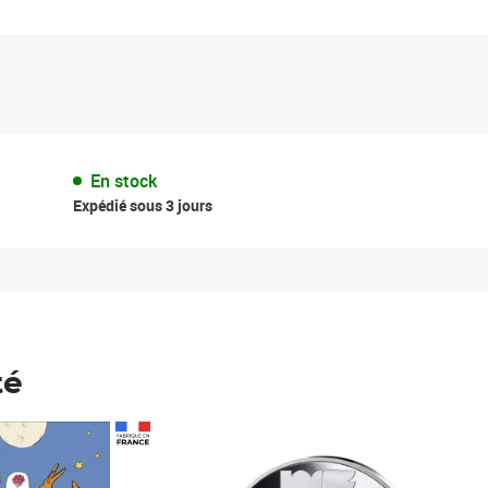
En stock
Expédié sous 3 jours
té
Prix 148,00€