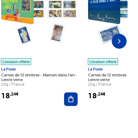
Livraison offerte
Livraison offerte
La Poste
La Poste
Carnet de 12 timbres - Maman dans l'art -
Carnet de 12 timbres - Le bl
Lettre verte
Lettre verte
20g / France
20g / France
18
18
,24€
,24€
r au panier
Ajouter au panier