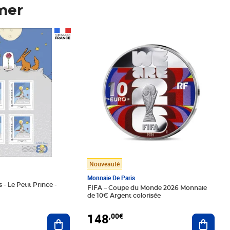
mer
Prix 148,00€
Nouveauté
Monnaie De Paris
 - Le Petit Prince -
FIFA – Coupe du Monde 2026 Monnaie
de 10€ Argent colorisée
148
,00€
Ajouter au panier
Ajoute