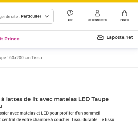
er de site :
Particulier
AIDE
SE CONNECTER
PANIER
Laposte.net
it Prince
aupe 160x200 cm Tissu
Prix 611,99€
à lattes de lit avec matelas LED Taupe
u
ssier avec matelas et LED pour profiter d'un sommeil
nt central de votre chambre à coucher. Tissu durable : le tissu
et épuré, et il est respirant et durable.Tête de lit pratique : la
en hauteur selon vos préférences. La tête de lit vous offre un