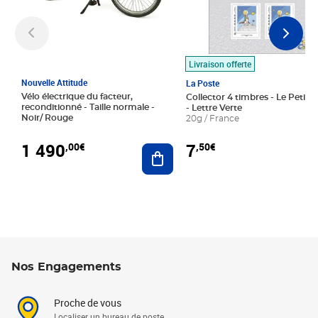
Livraison offerte
Nouvelle Attitude
La Poste
Vélo électrique du facteur,
Collector 4 timbres - Le Petit P
reconditionné - Taille normale -
- Lettre Verte
Noir/ Rouge
20g / France
1 490
7
,00€
,50€
Ajouter au panier
Nos Engagements
Proche de vous
Localiser un bureau de poste