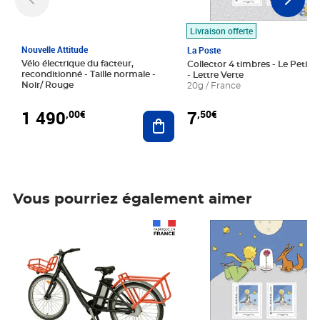
Livraison offerte
Nouvelle Attitude
La Poste
Vélo électrique du facteur,
Collector 4 timbres - Le Petit P
reconditionné - Taille normale -
- Lettre Verte
Noir/ Rouge
20g / France
1 490
7
,00€
,50€
Ajouter au panier
Vous pourriez également aimer
Prix 1 490,00€
Prix 7,50€