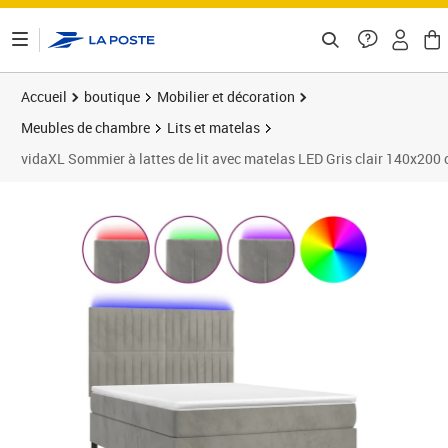
ontenu de la page
Accueil
boutique
Mobilier et décoration
Meubles de chambre
Lits et matelas
vidaXL Sommier à lattes de lit avec matelas LED Gris clair 140x200
Prix barré 637,99 €
Prix 556,89€
Prix 5