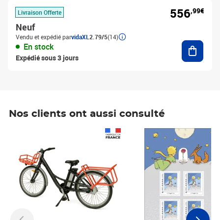
556
,99€
Livraison Offerte
Neuf
Vendu et expédié par
vidaXL
2.79/5
(14)
Ajouter
En stock
Expédié sous 3 jours
Nos clients ont aussi consulté
Prix 1 490,00€
Prix 7,50€