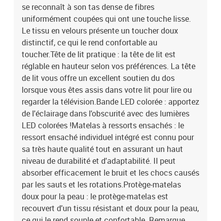
à ciseauxLa livraison contient :1 x cadre de lit1 x tête de lit1 x
se reconnaît à son tas dense de fibres
matelas1 x surmatelas2 x bande à LED
uniformément coupées qui ont une touche lisse.
Le tissu en velours présente un toucher doux
distinctif, ce qui le rend confortable au
toucher.Tête de lit pratique : la tête de lit est
réglable en hauteur selon vos préférences. La tête
de lit vous offre un excellent soutien du dos
lorsque vous êtes assis dans votre lit pour lire ou
regarder la télévision.Bande LED colorée : apportez
de l'éclairage dans l'obscurité avec des lumières
LED colorées !Matelas à ressorts ensachés : le
ressort ensaché individuel intégré est connu pour
sa très haute qualité tout en assurant un haut
niveau de durabilité et d'adaptabilité. Il peut
absorber efficacement le bruit et les chocs causés
par les sauts et les rotations.Protège-matelas
doux pour la peau : le protège-matelas est
recouvert d'un tissu résistant et doux pour la peau,
ce qui le rend souple et confortable. Remarque