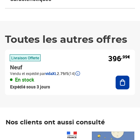
Toutes les autres offres
396
,99€
Livraison Offerte
Neuf
Vendu et expédié par
vidaXL
2.79/5
(14)
Ajouter
En stock
Expédié sous 3 jours
Nos clients ont aussi consulté
Prix 1 490,00€
Prix 7,50€