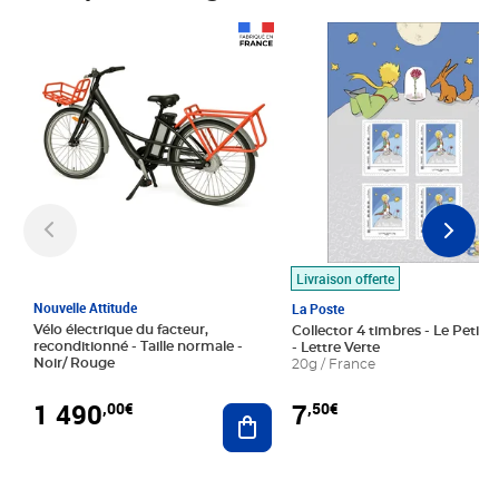
Prix 1 490,00€
Prix 7,50€
Livraison offerte
Nouvelle Attitude
La Poste
Vélo électrique du facteur,
Collector 4 timbres - Le Petit P
reconditionné - Taille normale -
- Lettre Verte
Noir/ Rouge
20g / France
1 490
7
,00€
,50€
Ajouter au panier