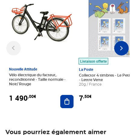
Livraison offerte
Nouvelle Attitude
La Poste
Vélo électrique du facteur,
Collector 4 timbres - Le Petit P
reconditionné - Taille normale -
- Lettre Verte
Noir/ Rouge
20g / France
1 490
7
,00€
,50€
Ajouter au panier
Vous pourriez également aimer