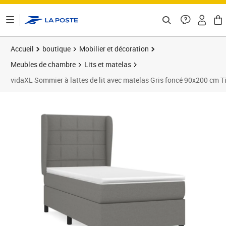
ontenu de la page
Accueil
boutique
Mobilier et décoration
Meubles de chambre
Lits et matelas
vidaXL Sommier à lattes de lit avec matelas Gris foncé 90x200 cm T
Prix barré 430,99 €
Prix 395,73€
Prix 3