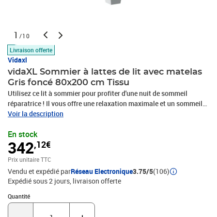
1
/10
Livraison offerte
Vidaxl
vidaXL Sommier à lattes de lit avec matelas
Gris foncé 80x200 cm Tissu
Utilisez ce lit à sommier pour profiter d'une nuit de sommeil
réparatrice ! Il vous offre une relaxation maximale et un sommeil
agréable. Matériau doux et durable : le tissu en polyester allie
Voir la description
douceur, respirabilité et durabilité, vous garantissant un confort et
En stock
une convivialité ultimes.Matelas à ressorts ensachés : ce matelas
342
,12€
à ressorts ensachés comporte des ressorts ensachés individuels
qui fonctionnent indépendamment pour offrir un soutien
Prix unitaire TTC
personnalisé en réagissant uniquement à la pression exercée dans
Vendu et expédié par
Réseau Electronique
3.75/5
(106)
chaque zone. Cette conception empêche « l'enroulement » et réduit
Expédié sous 2 jours
livraison offerte
le transfert de mouvement par rapport aux matelas traditionnels à
ressorts ouverts. Chaque ressort ensaché soutient le corps
Quantité : 1
Quantité
individuellement.Surmatelas confortable : ce surmatelas améliore
le soutien et le confort grâce à sa surface douce et respirante, tout