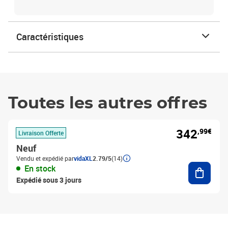
Caractéristiques
Toutes les autres offres
342
,99€
Livraison Offerte
Neuf
Vendu et expédié par
vidaXL
2.79/5
(14)
Ajouter
En stock
Expédié sous 3 jours