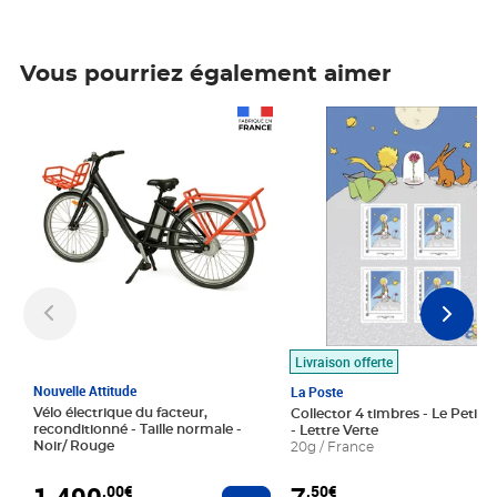
Vous pourriez également aimer
Prix 1 490,00€
Prix 7,50€
Livraison offerte
Nouvelle Attitude
La Poste
Vélo électrique du facteur,
Collector 4 timbres - Le Petit P
reconditionné - Taille normale -
- Lettre Verte
Noir/ Rouge
20g / France
1 490
,00€
,50€
Ajouter au panier