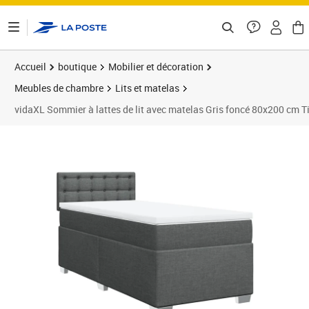
ontenu de la page
Accueil
boutique
Mobilier et décoration
Meubles de chambre
Lits et matelas
vidaXL Sommier à lattes de lit avec matelas Gris foncé 80x200 cm T
Prix 342,12€
Prix 3