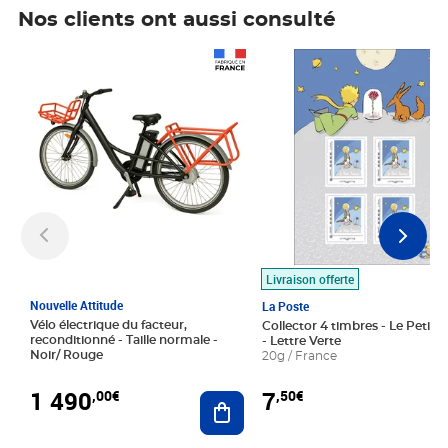
Nos clients ont aussi consulté
Prix 1 490,00€
Prix 7,50€
Livraison offerte
Nouvelle Attitude
La Poste
Vélo électrique du facteur,
Collector 4 timbres - Le Petit P
reconditionné - Taille normale -
- Lettre Verte
Noir/ Rouge
20g / France
1 490
7
,00€
,50€
Ajouter au panier