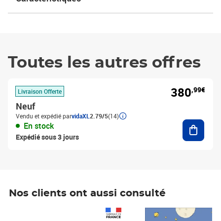
Toutes les autres offres
380
,99€
Livraison Offerte
Neuf
Vendu et expédié par
vidaXL
2.79/5
(14)
Ajouter
En stock
Expédié sous 3 jours
Nos clients ont aussi consulté
Prix 1 490,00€
Prix 7,50€