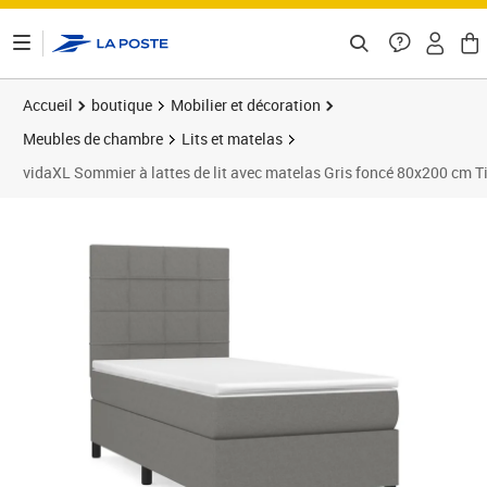
ontenu de la page
Accueil
boutique
Mobilier et décoration
Meubles de chambre
Lits et matelas
vidaXL Sommier à lattes de lit avec matelas Gris foncé 80x200 cm T
Prix barré 409,99 €
Prix 378,43€
Prix 3