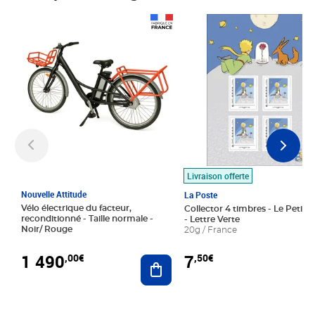
Prix 1 490,00€
Prix 7,50€
Livraison offerte
Nouvelle Attitude
La Poste
Vélo électrique du facteur,
Collector 4 timbres - Le Petit P
reconditionné - Taille normale -
- Lettre Verte
Noir/ Rouge
20g / France
1 490
7
,00€
,50€
Ajouter au panier