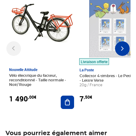
Livraison offerte
Nouvelle Attitude
La Poste
Vélo électrique du facteur,
Collector 4 timbres - Le Petit P
reconditionné - Taille normale -
- Lettre Verte
Noir/ Rouge
20g / France
1 490
7
,00€
,50€
Ajouter au panier
Vous pourriez également aimer