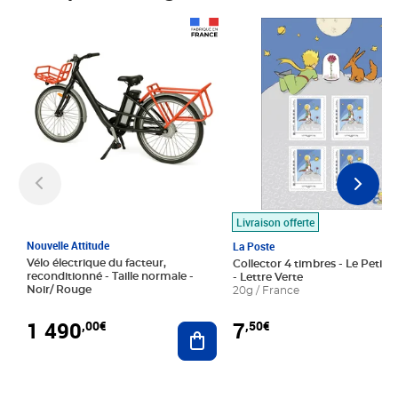
Prix 1 490,00€
Prix 7,50€
Livraison offerte
Nouvelle Attitude
La Poste
Vélo électrique du facteur,
Collector 4 timbres - Le Petit P
reconditionné - Taille normale -
- Lettre Verte
Noir/ Rouge
20g / France
1 490
7
,00€
,50€
Ajouter au panier