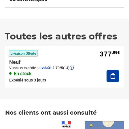
Toutes les autres offres
377
,99€
Livraison Offerte
Neuf
Vendu et expédié par
vidaXL
2.79/5
(14)
Ajouter
En stock
Expédié sous 3 jours
Nos clients ont aussi consulté
Prix 1 490,00€
Prix 7,50€