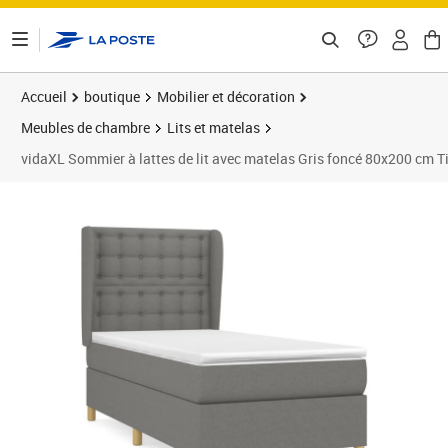
ontenu de la page
Accueil
boutique
Mobilier et décoration
Meubles de chambre
Lits et matelas
vidaXL Sommier à lattes de lit avec matelas Gris foncé 80x200 cm T
Prix barré 398,99 €
Prix 377,89€
Prix 3