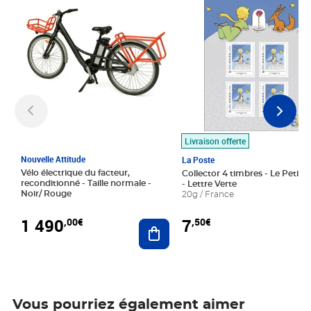
Livraison offerte
Nouvelle Attitude
La Poste
Vélo électrique du facteur,
Collector 4 timbres - Le Petit P
reconditionné - Taille normale -
- Lettre Verte
Noir/ Rouge
20g / France
1 490
7
,00€
,50€
Ajouter au panier
Vous pourriez également aimer