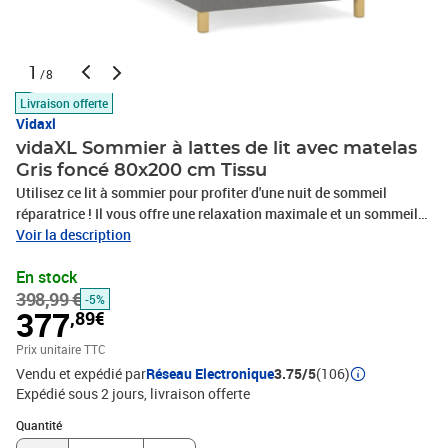
1
/8
Livraison offerte
Vidaxl
vidaXL Sommier à lattes de lit avec matelas
Gris foncé 80x200 cm Tissu
Utilisez ce lit à sommier pour profiter d'une nuit de sommeil
réparatrice ! Il vous offre une relaxation maximale et un sommeil
agréable. Tissu durable : le tissu présente un aspect simple et
Voir la description
épuré, et il est respirant et durable.Tête de lit pratique : la tête de lit
En stock
est réglable en hauteur selon vos préférences. La tête de lit vous
398,99 €
offre un excellent soutien du dos lorsque vous êtes assis dans
-5%
377
,89€
votre lit pour lire ou regarder la télévision.Matelas à ressorts
ensachés : le ressort ensaché individuel intégré est connu pour sa
Prix unitaire TTC
très haute qualité tout en assurant un haut niveau de durabilité et
Vendu et expédié par
Réseau Electronique
3.75/5
(106)
d'adaptabilité. Il peut absorber efficacement le bruit et les chocs
Expédié sous 2 jours
livraison offerte
causés par les sauts et les rotations.Support moyen-dur : ce
Quantité : 1
matelas de lit offre une stabilité accrue et juste le niveau de
Quantité
fermeté sans sacrifier le confort. Il est donc idéal pour les