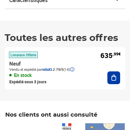
Caractéristiques
Toutes les autres offres
635
,99€
Livraison Offerte
Neuf
Vendu et expédié par
vidaXL
2.79/5
(14)
Ajouter
En stock
Expédié sous 3 jours
Nos clients ont aussi consulté
Prix 1 490,00€
Prix 7,50€