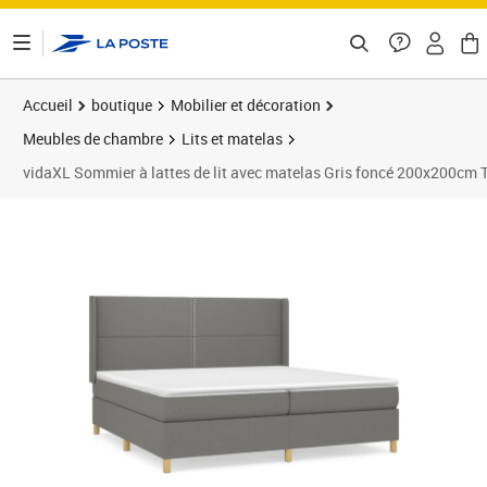
ontenu de la page
Accueil
boutique
Mobilier et décoration
Meubles de chambre
Lits et matelas
vidaXL Sommier à lattes de lit avec matelas Gris foncé 200x200cm 
Prix 635,89€
Prix 6