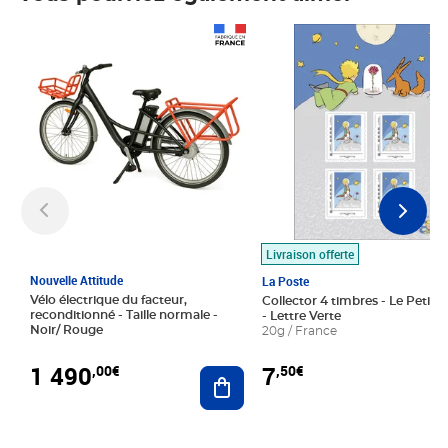
Prix 1 490,00€
Prix 7,50€
Livraison offerte
Nouvelle Attitude
La Poste
Vélo électrique du facteur,
Collector 4 timbres - Le Petit P
reconditionné - Taille normale -
- Lettre Verte
Noir/ Rouge
20g / France
1 490
7
,00€
,50€
Ajouter au panier