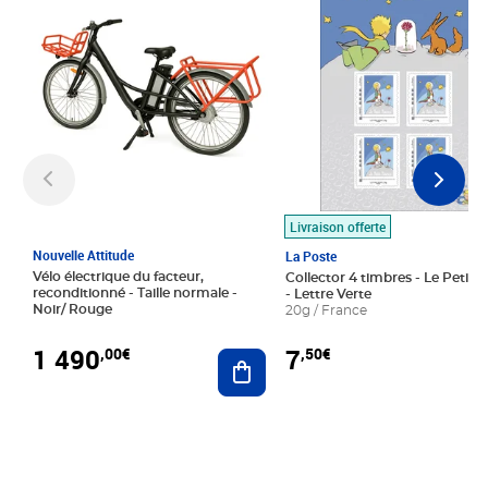
Livraison offerte
Nouvelle Attitude
La Poste
Vélo électrique du facteur,
Collector 4 timbres - Le Petit P
reconditionné - Taille normale -
- Lettre Verte
Noir/ Rouge
20g / France
1 490
7
,00€
,50€
Ajouter au panier