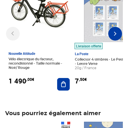
Livraison offerte
Nouvelle Attitude
La Poste
Vélo électrique du facteur,
Collector 4 timbres - Le Petit P
reconditionné - Taille normale -
- Lettre Verte
Noir/ Rouge
20g / France
1 490
7
,00€
,50€
Ajouter au panier
Vous pourriez également aimer
Prix 1 490,00€
Prix 7,50€