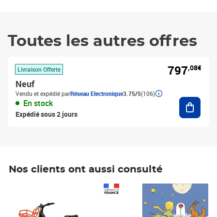
Toutes les autres offres
797
,08€
Livraison Offerte
Neuf
Vendu et expédié par
Réseau Electronique
3.75/5
(106)
Ajouter
En stock
Expédié sous 2 jours
Nos clients ont aussi consulté
Prix 1 490,00€
Prix 7,50€