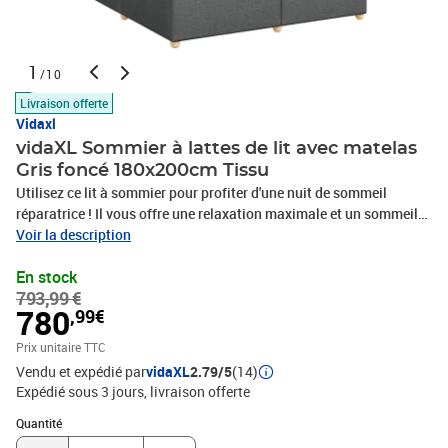
1
/10
Livraison offerte
Vidaxl
vidaXL Sommier à lattes de lit avec matelas
Gris foncé 180x200cm Tissu
Utilisez ce lit à sommier pour profiter d'une nuit de sommeil
réparatrice ! Il vous offre une relaxation maximale et un sommeil
agréable. Matériau doux et durable : le tissu en polyester allie
Voir la description
douceur, respirabilité et durabilité, vous garantissant un confort et
En stock
une convivialité ultimes. Matelas à ressorts ensachés : ce matelas
793,99 €
à ressorts ensachés comporte des ressorts ensachés individuels
780
,99€
qui fonctionnent indépendamment pour offrir un soutien
personnalisé en réagissant uniquement à la pression exercée dans
Prix unitaire TTC
chaque zone. Cette conception empêche « l'enroulement » et réduit
Vendu et expédié par
vidaXL
2.79/5
(14)
le transfert de mouvement par rapport aux matelas traditionnels à
Expédié sous 3 jours
livraison offerte
ressorts ouverts. Chaque ressort ensaché soutient le corps
Quantité : 1
individuellement. Lumières LED pour une ambiance agréable : ce
Quantité
lit est équipé de lumières LED qui peuvent être facilement réglées