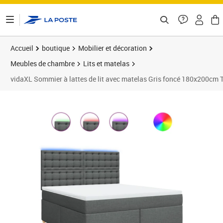
ontenu de la page
Accueil
boutique
Mobilier et décoration
Meubles de chambre
Lits et matelas
vidaXL Sommier à lattes de lit avec matelas Gris foncé 180x200cm 
Prix barré 793,99 €
Prix 780,99€
Prix 7