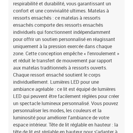
:Couleur : blancMatériau : tissu (100 % polyester)Matériau de
respirabilité et durabilité, vous garantissant un
remplissage : mousseDimensions : 180 x 200 x 5 cm (l x L x
confort et une convivialité ultimes. Matelas à
H)Housse amovible et lavableBande LED :Longueur : 55
ressorts ensachés : ce matelas à ressorts
cmTension : c.c. 5 VLongueur du câble USB : 150 cmLongueur du
ensachés comporte des ressorts ensachés
câble d'alimentation : 30 cmIndice IP : IP65Avec symbole de coupe
individuels qui fonctionnent indépendamment
à ciseauxLa livraison contient :1 x cadre de lit2 x tête de lit1 x
pour offrir un soutien personnalisé en réagissant
matelas1 x surmatelas2 x bande à LED
uniquement à la pression exercée dans chaque
zone. Cette conception empêche « l'enroulement »
et réduit le transfert de mouvement par rapport
aux matelas traditionnels à ressorts ouverts.
Chaque ressort ensaché soutient le corps
individuellement. Lumières LED pour une
ambiance agréable : ce lit est équipé de lumières
LED qui peuvent être facilement réglées pour créer
un spectacle lumineux personnalisé. Vous pouvez
personnaliser les modes, les couleurs et la
luminosité pour améliorer l'ambiance de votre
espace intérieur. Tête de lit réglable en hauteur : la
tête de lit est réglable en hauteur pour s'adapter à