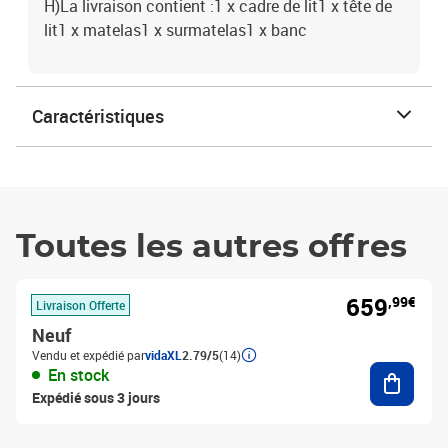
H)La livraison contient :1 x cadre de lit1 x tête de
lit1 x matelas1 x surmatelas1 x banc
Caractéristiques
Toutes les autres offres
659
,99€
Livraison Offerte
Neuf
Vendu et expédié par
vidaXL
2.79/5
(14)
Ajouter
En stock
Expédié sous 3 jours