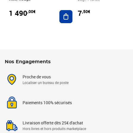
1 490
7
,00€
,50€
Ajouter au panier
Nos Engagements
Proche de vous
Localiser un bureau de poste
Paiements 100% sécurisés
Livraison offerte dès 25€ d'achat
Hors livres et hors produits marketplace