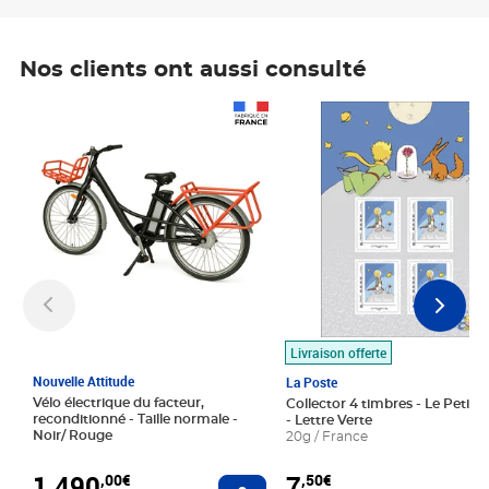
Nos clients ont aussi consulté
Prix 1 490,00€
Prix 7,50€
Livraison offerte
Nouvelle Attitude
La Poste
Vélo électrique du facteur,
Collector 4 timbres - Le Petit P
reconditionné - Taille normale -
- Lettre Verte
Noir/ Rouge
20g / France
1 490
7
,00€
,50€
Ajouter au panier