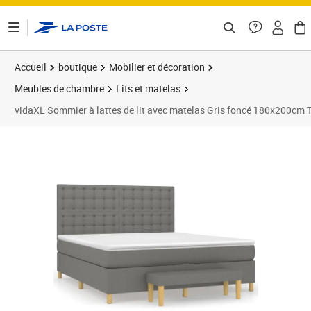
ontenu de la page
Accueil
boutique
Mobilier et décoration
Meubles de chambre
Lits et matelas
vidaXL Sommier à lattes de lit avec matelas Gris foncé 180x200cm 
Prix barré 732,99 €
Prix 659,89€
Prix 6