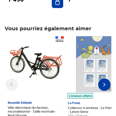
Vous pourriez également aimer
Prix 1 490,00€
Prix 7,50€
Livraison offerte
Nouvelle Attitude
La Poste
Vélo électrique du facteur,
Collector 4 timbres - Le Petit P
reconditionné - Taille normale -
- Lettre Verte
Noir/ Rouge
20g / France