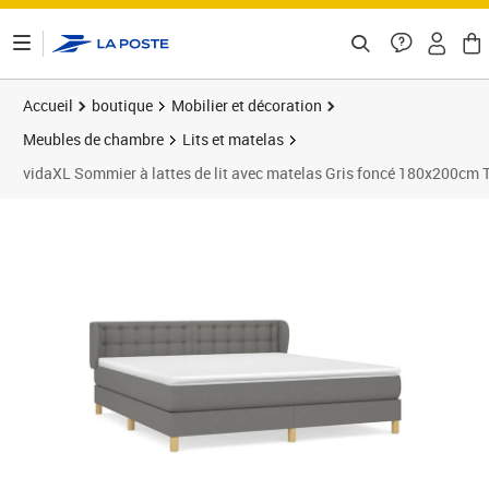
ontenu de la page
Accueil
boutique
Mobilier et décoration
Meubles de chambre
Lits et matelas
vidaXL Sommier à lattes de lit avec matelas Gris foncé 180x200cm 
Prix 533,89€
Prix b
Prix 5