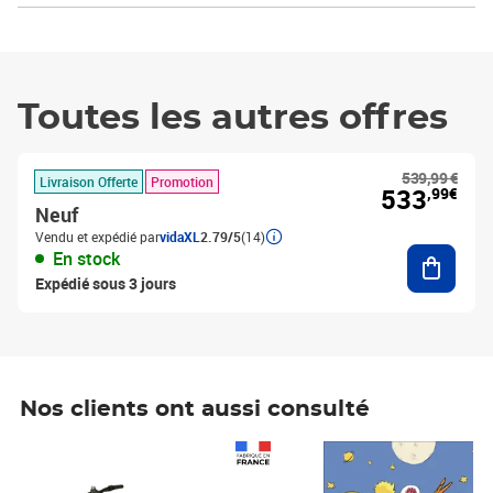
Toutes les autres offres
539,99 €
Livraison Offerte
Promotion
533
,99€
Neuf
Vendu et expédié par
vidaXL
2.79/5
(14)
Ajouter
En stock
Expédié sous 3 jours
Nos clients ont aussi consulté
Prix 1 490,00€
Prix 7,50€