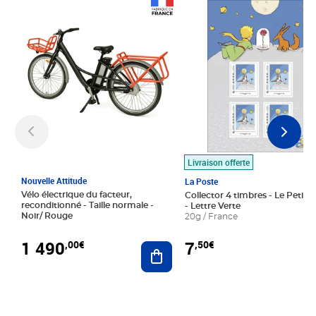
Prix 1 490,00€
Prix 7,50€
Livraison offerte
Nouvelle Attitude
La Poste
Vélo électrique du facteur,
Collector 4 timbres - Le Petit P
reconditionné - Taille normale -
- Lettre Verte
Noir/ Rouge
20g / France
1 490
7
,00€
,50€
Ajouter au panier