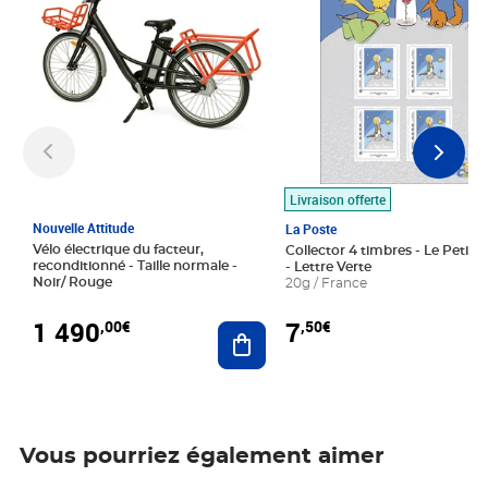
Livraison offerte
Nouvelle Attitude
La Poste
Vélo électrique du facteur,
Collector 4 timbres - Le Petit P
reconditionné - Taille normale -
- Lettre Verte
Noir/ Rouge
20g / France
1 490
7
,00€
,50€
Ajouter au panier
Vous pourriez également aimer