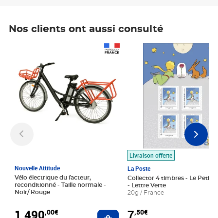
Nos clients ont aussi consulté
Prix 1 490,00€
Prix 7,50€
Livraison offerte
Nouvelle Attitude
La Poste
Vélo électrique du facteur,
Collector 4 timbres - Le Petit P
reconditionné - Taille normale -
- Lettre Verte
Noir/ Rouge
20g / France
1 490
7
,00€
,50€
Ajouter au panier