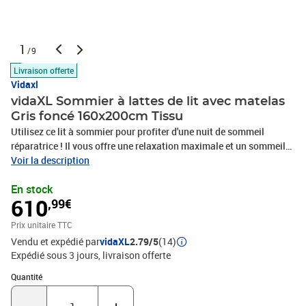
1
/9
Livraison offerte
Vidaxl
vidaXL Sommier à lattes de lit avec matelas
Gris foncé 160x200cm Tissu
Utilisez ce lit à sommier pour profiter d'une nuit de sommeil
réparatrice ! Il vous offre une relaxation maximale et un sommeil
agréable. Tissu durable : le tissu présente un aspect simple et
Voir la description
épuré, et il est respirant et durable.Tête de lit pratique : la tête de lit
En stock
est réglable en hauteur selon vos préférences. La tête de lit vous
610
,99€
offre un excellent soutien du dos lorsque vous êtes assis dans
votre lit pour lire ou regarder la télévision.Matelas à ressorts
Prix unitaire TTC
ensachés : le ressort ensaché individuel intégré est connu pour sa
Vendu et expédié par
vidaXL
2.79/5
(14)
très haute qualité tout en assurant un haut niveau de durabilité et
Expédié sous 3 jours
livraison offerte
d'adaptabilité. Il peut absorber efficacement le bruit et les chocs
causés par les sauts et les rotations.Support moyen-dur : ce
Quantité : 1
Quantité
matelas de lit offre une stabilité accrue et juste le niveau de
fermeté sans sacrifier le confort. Il est donc idéal pour les