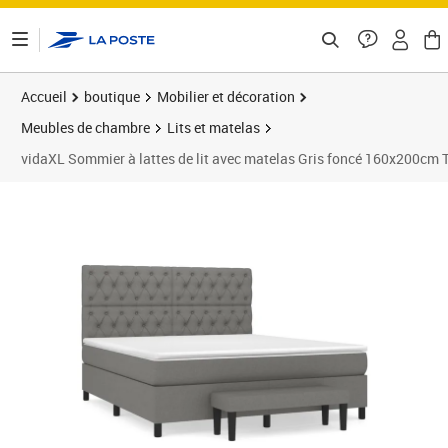
ontenu de la page
Accueil
boutique
Mobilier et décoration
Meubles de chambre
Lits et matelas
vidaXL Sommier à lattes de lit avec matelas Gris foncé 160x200cm 
Prix 610,99€
Prix b
Prix 6