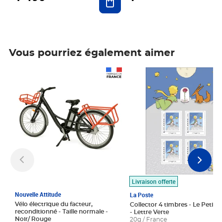
Vous pourriez également aimer
Prix 1 490,00€
Prix 7,50€
Livraison offerte
Nouvelle Attitude
La Poste
Vélo électrique du facteur,
Collector 4 timbres - Le Petit P
reconditionné - Taille normale -
- Lettre Verte
Noir/ Rouge
20g / France