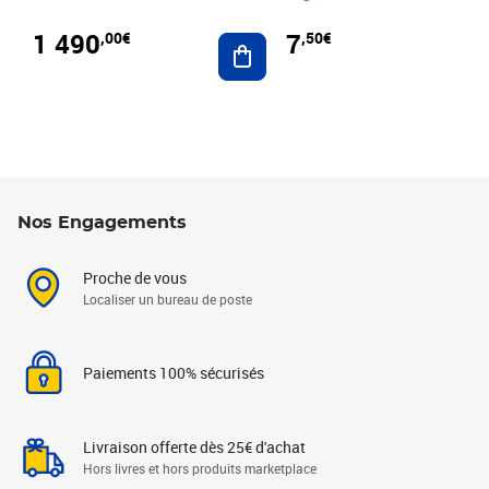
1 490
7
,00€
,50€
Ajouter au panier
Nos Engagements
Proche de vous
Localiser un bureau de poste
Paiements 100% sécurisés
Livraison offerte dès 25€ d'achat
Hors livres et hors produits marketplace