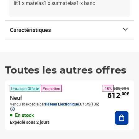
lit1 x matelas1 x surmatelas1 x banc
Caractéristiques
Toutes les autres offres
686,99 €
Livraison Offerte
Promotion
-10%
612
,00€
Neuf
Vendu et expédié par
Réseau Electronique
3.75/5
(106)
Ajouter
En stock
Expédié sous 2 jours