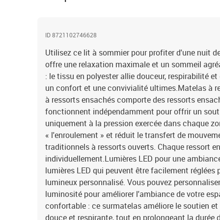
ID 8721102746628
Utilisez ce lit à sommier pour profiter d'une nuit d
offre une relaxation maximale et un sommeil agré
: le tissu en polyester allie douceur, respirabilité e
un confort et une convivialité ultimes.Matelas à 
à ressorts ensachés comporte des ressorts ensach
fonctionnent indépendamment pour offrir un souti
uniquement à la pression exercée dans chaque z
« l'enroulement » et réduit le transfert de mouve
traditionnels à ressorts ouverts. Chaque ressort e
individuellement.Lumières LED pour une ambiance a
lumières LED qui peuvent être facilement réglées 
lumineux personnalisé. Vous pouvez personnaliser 
luminosité pour améliorer l'ambiance de votre esp
confortable : ce surmatelas améliore le soutien et
douce et respirante, tout en prolongeant la durée 