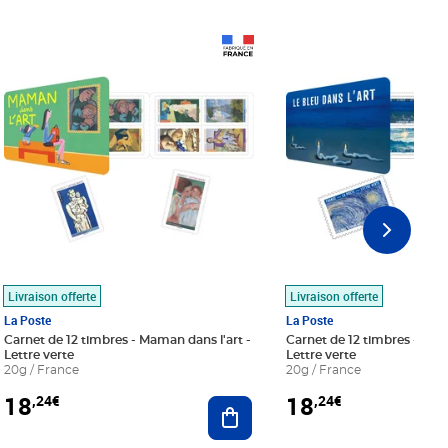
Prix 18,24€
Prix 18,24€
Livraison offerte
Livraison offerte
La Poste
La Poste
Carnet de 12 timbres - Maman dans l'art -
Carnet de 12 timbres - Le bl
Lettre verte
Lettre verte
20g / France
20g / France
18
18
,24€
,24€
r au panier
Ajouter au panier