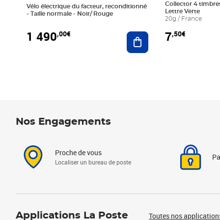
Collector 4 timbres
Vélo électrique du facteur, reconditionné
Lettre Verte
- Taille normale - Noir/ Rouge
20g / France
1 490
7
,00€
,50€
Ajouter au panier
Nos Engagements
Proche de vous
Pa
Localiser un bureau de poste
Applications La Poste
Toutes nos application