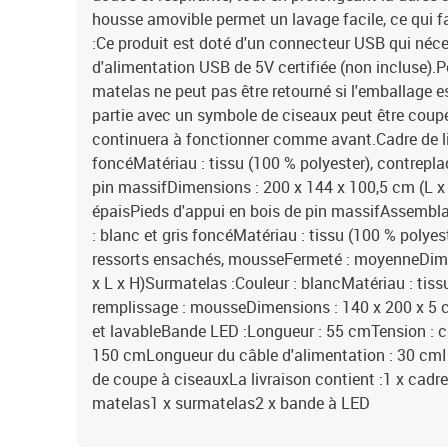
housse amovible permet un lavage facile, ce qui fac
:Ce produit est doté d'un connecteur USB qui néc
d'alimentation USB de 5V certifiée (non incluse).P
matelas ne peut pas être retourné si l'emballage es
partie avec un symbole de ciseaux peut être coupée
continuera à fonctionner comme avant.Cadre de lit 
foncéMatériau : tissu (100 % polyester), contreplaq
pin massifDimensions : 200 x 144 x 100,5 cm (L x 
épaisPieds d'appui en bois de pin massifAssembla
: blanc et gris foncéMatériau : tissu (100 % polye
ressorts ensachés, mousseFermeté : moyenneDimen
x L x H)Surmatelas :Couleur : blancMatériau : tis
remplissage : mousseDimensions : 140 x 200 x 5 
et lavableBande LED :Longueur : 55 cmTension : c
150 cmLongueur du câble d'alimentation : 30 cmI
de coupe à ciseauxLa livraison contient :1 x cadre d
matelas1 x surmatelas2 x bande à LED