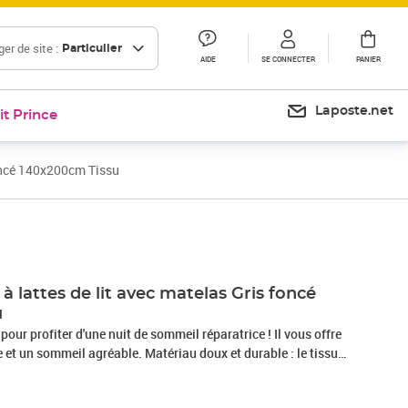
er de site :
Particulier
AIDE
SE CONNECTER
PANIER
Laposte.net
it Prince
foncé 140x200cm Tissu
Prix 570,99€
 lattes de lit avec matelas Gris foncé
u
 pour profiter d'une nuit de sommeil réparatrice ! Il vous offre
et un sommeil agréable. Matériau doux et durable : le tissu
r, respirabilité et durabilité, vous garantissant un confort et
.Matelas à ressorts ensachés : ce matelas à ressorts