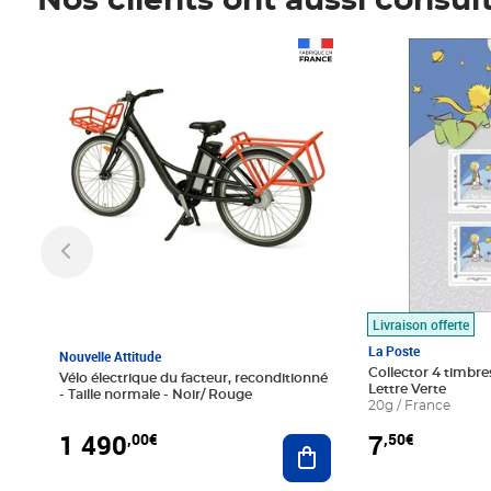
Nos clients ont aussi consul
Prix 1 490,00€
Prix 7,50€
Livraison offerte
La Poste
Nouvelle Attitude
Collector 4 timbres
Vélo électrique du facteur, reconditionné
Lettre Verte
- Taille normale - Noir/ Rouge
20g / France
1 490
7
,00€
,50€
Ajouter au panier