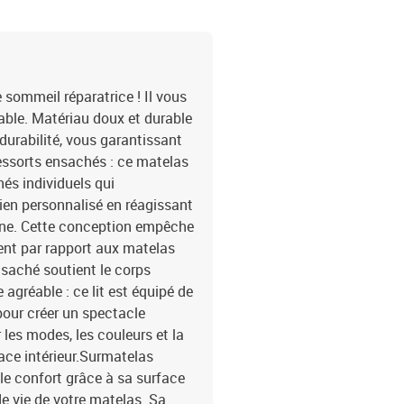
: 140 x 200 x 5 cm (l x 
cmTension : c.c. 5 VLo
d'alimentation : 30 cmI
contient :1 x cadre de li
e sommeil réparatrice ! Il vous
able. Matériau doux et durable
t durabilité, vous garantissant
ressorts ensachés : ce matelas
és individuels qui
en personnalisé en réagissant
one. Cette conception empêche
ment par rapport aux matelas
nsaché soutient le corps
gréable : ce lit est équipé de
pour créer un spectacle
les modes, les couleurs et la
ace intérieur.Surmatelas
 le confort grâce à sa surface
de vie de votre matelas. Sa