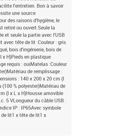
ilite l'entretien. Bon à savoir
essite une source
our des raisons d'hygiène, le
t retiré ou ouvert.Seule la
 et seule la partie avec l'USB
avec tête de lit :Couleur : gris
ué, bois d'ingénierie, bois de
l x H)Pieds en plastique
ge requis : ouiMatelas :Couleur
ster)Matériau de remplissage :
sions : 140 x 200 x 20 cm (l
su (100 % polyester)Matériau de
cm (l x L x H)Housse amovible
.c. 5 VLongueur du câble USB :
ndice IP : IP65Avec symbole
e lit1 x tête de lit1 x