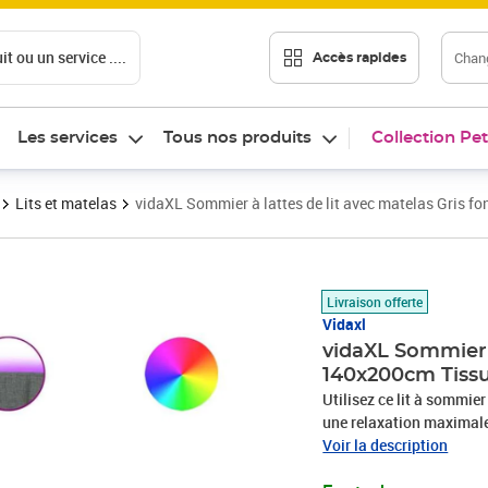
t ou un service ....
Chang
Accès rapides
Les services
Tous nos produits
Collection Pet
Lits et matelas
vidaXL Sommier à lattes de lit avec matelas Gris 
Prix 570,89€
Livraison offerte
Vidaxl
vidaXL Sommier à
140x200cm Tiss
Utilisez ce lit à sommier
une relaxation maximale 
en polyester allie douceu
Voir la description
une convivialité ultimes