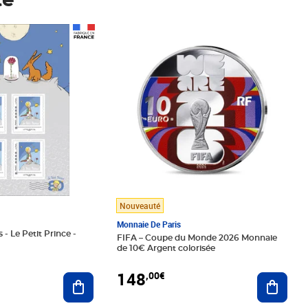
té
Prix 148,00€
Nouveauté
Monnaie De Paris
 - Le Petit Prince -
FIFA – Coupe du Monde 2026 Monnaie
de 10€ Argent colorisée
148
,00€
Ajouter au panier
Ajoute