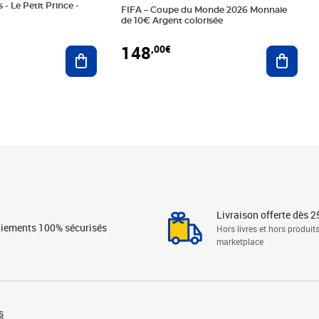
 - Le Petit Prince -
FIFA – Coupe du Monde 2026 Monnaie
de 10€ Argent colorisée
148
,00€
Ajouter au panier
Ajoute
Livraison offerte dès 2
iements 100% sécurisés
Hors livres et hors produit
marketplace
s