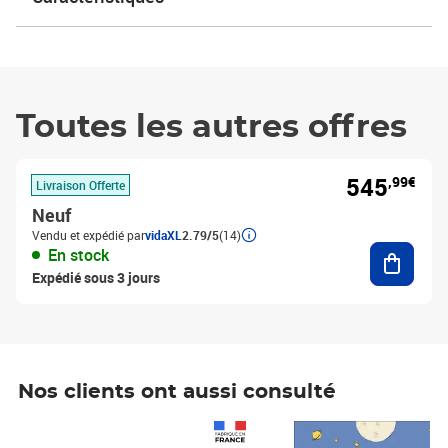
Toutes les autres offres
545
,99€
Livraison Offerte
Neuf
Vendu et expédié par
vidaXL
2.79/5
(14)
Ajouter
En stock
Expédié sous 3 jours
Nos clients ont aussi consulté
Prix 1 490,00€
Prix 7,50€