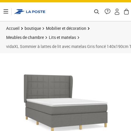
ontenu de la page
Accueil
boutique
Mobilier et décoration
Meubles de chambre
Lits et matelas
vidaXL Sommier à lattes de lit avec matelas Gris foncé 140x190cm 
Prix barré 586,99 €
Prix 545,89€
Prix 5