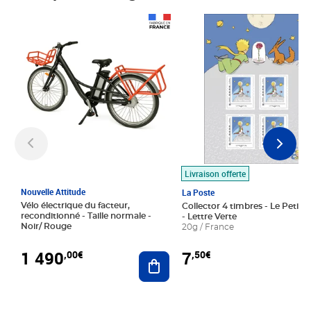
Prix 1 490,00€
Prix 7,50€
Livraison offerte
Nouvelle Attitude
La Poste
Vélo électrique du facteur,
Collector 4 timbres - Le Petit P
reconditionné - Taille normale -
- Lettre Verte
Noir/ Rouge
20g / France
1 490
7
,00€
,50€
Ajouter au panier