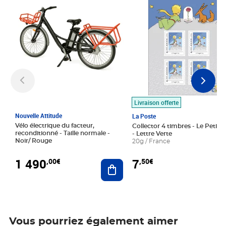
Livraison offerte
Nouvelle Attitude
La Poste
Vélo électrique du facteur,
Collector 4 timbres - Le Petit P
reconditionné - Taille normale -
- Lettre Verte
Noir/ Rouge
20g / France
1 490
7
,00€
,50€
Ajouter au panier
Vous pourriez également aimer