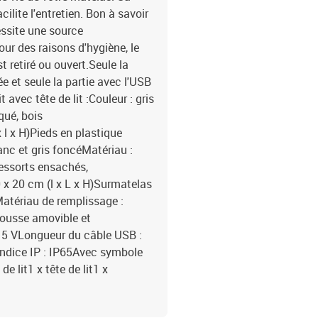
ilite l'entretien. Bon à savoir
essite une source
our des raisons d'hygiène, le
t retiré ou ouvert.Seule la
 et seule la partie avec l'USB
avec tête de lit :Couleur : gris
qué, bois
 l x H)Pieds en plastique
anc et gris foncéMatériau :
ressorts ensachés,
x 20 cm (l x L x H)Surmatelas
Matériau de remplissage :
Housse amovible et
 5 VLongueur du câble USB :
ndice IP : IP65Avec symbole
e lit1 x tête de lit1 x