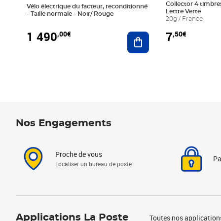
Collector 4 timbres
Vélo électrique du facteur, reconditionné
Lettre Verte
- Taille normale - Noir/ Rouge
20g / France
1 490
7
,00€
,50€
Ajouter au panier
Nos Engagements
Proche de vous
Pa
Localiser un bureau de poste
Applications La Poste
Toutes nos application