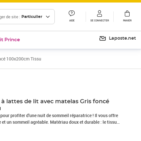
er de site :
Particulier
AIDE
SE CONNECTER
PANIER
Laposte.net
it Prince
foncé 100x200cm Tissu
Prix 479,99€
 lattes de lit avec matelas Gris foncé
u
 pour profiter d'une nuit de sommeil réparatrice ! Il vous offre
et un sommeil agréable. Matériau doux et durable : le tissu
r, respirabilité et durabilité, vous garantissant un confort et
.Matelas à ressorts ensachés : ce matelas à ressorts