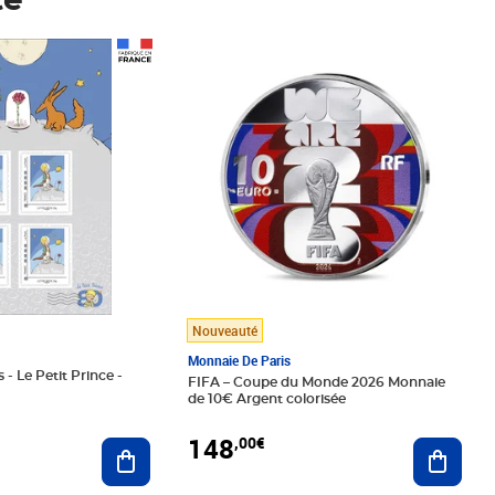
té
Prix 148,00€
Nouveauté
Monnaie De Paris
 - Le Petit Prince -
FIFA – Coupe du Monde 2026 Monnaie
de 10€ Argent colorisée
148
,00€
Ajouter au panier
Ajoute