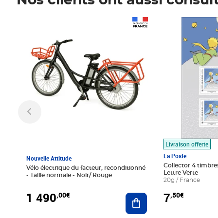
Nos clients ont aussi consul
Prix 1 490,00€
Prix 7,50€
Livraison offerte
La Poste
Nouvelle Attitude
Collector 4 timbres
Vélo électrique du facteur, reconditionné
Lettre Verte
- Taille normale - Noir/ Rouge
20g / France
1 490
7
,00€
,50€
Ajouter au panier