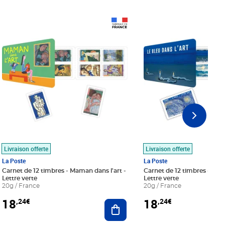
Prix 18,24€
Prix 18,24€
Livraison offerte
Livraison offerte
La Poste
La Poste
Carnet de 12 timbres - Maman dans l'art -
Carnet de 12 timbres - Le bl
Lettre verte
Lettre verte
20g / France
20g / France
18
18
,24€
,24€
r au panier
Ajouter au panier