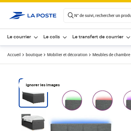
ontenu de la page
N° de suivi, rechercher un produi
Le courrier
Le colis
Le transfert de courrier
Accueil
boutique
Mobilier et décoration
Meubles de chambre
Ignorer les images