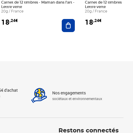
Carnet de 12 timbres - Maman dans l'art -
Carnet de 12 timbres - Le bl
Lettre verte
Lettre verte
20g / France
20g / France
18
18
,24€
,24€
r au panier
Ajouter au panier
5€ d'achat
Nos engagements
s
sociétaux et environnementaux
Linkedin
Instagram
X
Tiktok
Facebook
Youtube
Threads
Restons connectés