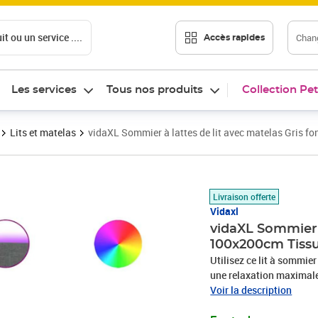
t ou un service ....
Chang
Accès rapides
Les services
Tous nos produits
Collection Pet
Lits et matelas
vidaXL Sommier à lattes de lit avec matelas Gris 
Prix 479,89€
Livraison offerte
Vidaxl
vidaXL Sommier à
100x200cm Tiss
Utilisez ce lit à sommier
une relaxation maximale 
en polyester allie douceu
Voir la description
une convivialité ultimes