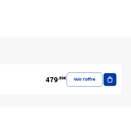
Ajouter a
479
,99€
Voir l'offre