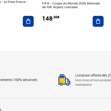
 - Le Petit Prince -
FIFA – Coupe du Monde 2026 Monnaie
de 10€ Argent colorisée
148
,00€
Ajouter au panier
Ajoute
Livraison offerte dès 2
iements 100% sécurisés
Hors livres et hors produit
marketplace
s