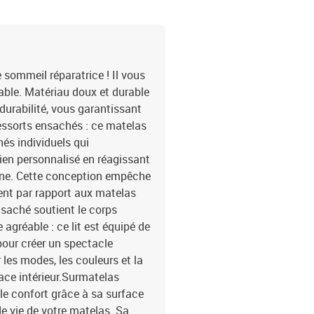
lavableBande LED :Longu
cmLongueur du câble d'a
ciseauxLa livraison conti
Bande LED
e sommeil réparatrice ! Il vous
able. Matériau doux et durable
t durabilité, vous garantissant
ressorts ensachés : ce matelas
és individuels qui
en personnalisé en réagissant
one. Cette conception empêche
ment par rapport aux matelas
nsaché soutient le corps
gréable : ce lit est équipé de
pour créer un spectacle
les modes, les couleurs et la
ace intérieur.Surmatelas
 le confort grâce à sa surface
de vie de votre matelas. Sa