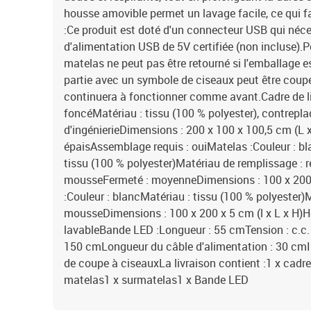
housse amovible permet un lavage facile, ce qui fac
:Ce produit est doté d'un connecteur USB qui néc
d'alimentation USB de 5V certifiée (non incluse).P
matelas ne peut pas être retourné si l'emballage es
partie avec un symbole de ciseaux peut être coupée
continuera à fonctionner comme avant.Cadre de lit 
foncéMatériau : tissu (100 % polyester), contrepla
d'ingénierieDimensions : 200 x 100 x 100,5 cm (L x
épaisAssemblage requis : ouiMatelas :Couleur : bl
tissu (100 % polyester)Matériau de remplissage : 
mousseFermeté : moyenneDimensions : 100 x 200 
:Couleur : blancMatériau : tissu (100 % polyester)
mousseDimensions : 100 x 200 x 5 cm (l x L x H)
lavableBande LED :Longueur : 55 cmTension : c.c.
150 cmLongueur du câble d'alimentation : 30 cmI
de coupe à ciseauxLa livraison contient :1 x cadre d
matelas1 x surmatelas1 x Bande LED