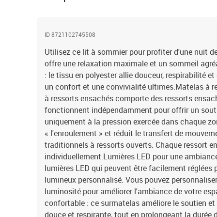
ID 8721102745508
Utilisez ce lit à sommier pour profiter d'une nuit d
offre une relaxation maximale et un sommeil agré
: le tissu en polyester allie douceur, respirabilité e
un confort et une convivialité ultimes.Matelas à 
à ressorts ensachés comporte des ressorts ensach
fonctionnent indépendamment pour offrir un souti
uniquement à la pression exercée dans chaque z
« l'enroulement » et réduit le transfert de mouve
traditionnels à ressorts ouverts. Chaque ressort e
individuellement.Lumières LED pour une ambiance a
lumières LED qui peuvent être facilement réglées 
lumineux personnalisé. Vous pouvez personnaliser 
luminosité pour améliorer l'ambiance de votre esp
confortable : ce surmatelas améliore le soutien et
douce et respirante, tout en prolongeant la durée 