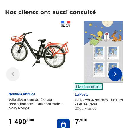
Nos clients ont aussi consulté
Prix 1 490,00€
Prix 7,50€
Livraison offerte
Nouvelle Attitude
La Poste
Vélo électrique du facteur,
Collector 4 timbres - Le Petit P
reconditionné - Taille normale -
- Lettre Verte
Noir/ Rouge
20g / France
1 490
7
,00€
,50€
Ajouter au panier