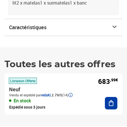
lit2 x matelas1 x surmatelas1 x banc
Caractéristiques
Toutes les autres offres
683
,99€
Livraison Offerte
Neuf
Vendu et expédié par
vidaXL
2.79/5
(14)
Ajouter
En stock
Expédié sous 3 jours