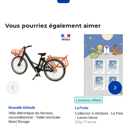
Vous pourriez également aimer
Prix 1 490,00€
Prix 7,50€
Livraison offerte
Nouvelle Attitude
La Poste
Vélo électrique du facteur,
Collector 4 timbres - Le Petit P
reconditionné - Taille normale -
- Lettre Verte
Noir/ Rouge
20g / France