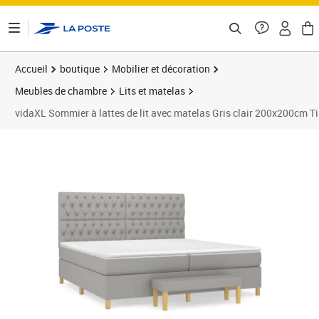
ontenu de la page
Accueil
boutique
Mobilier et décoration
Meubles de chambre
Lits et matelas
vidaXL Sommier à lattes de lit avec matelas Gris clair 200x200cm T
Prix 683,89€
Prix 6