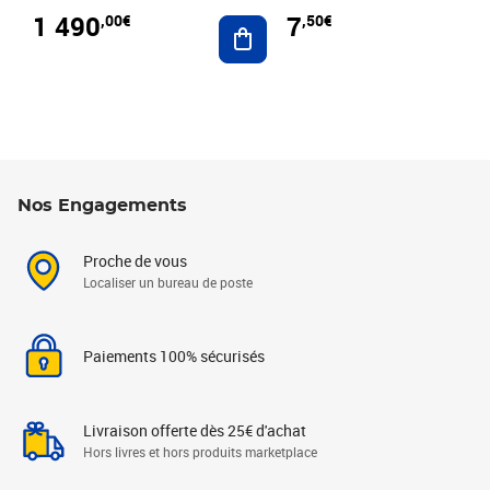
1 490
7
,00€
,50€
Ajouter au panier
Nos Engagements
Proche de vous
Localiser un bureau de poste
Paiements 100% sécurisés
Livraison offerte dès 25€ d'achat
Hors livres et hors produits marketplace