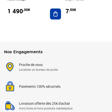
1 490
7
,00€
,50€
Ajouter au panier
Nos Engagements
Proche de vous
Localiser un bureau de poste
Paiements 100% sécurisés
Livraison offerte dès 25€ d'achat
Hors livres et hors produits marketplace