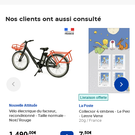
Nos clients ont aussi consulté
Prix 1 490,00€
Prix 7,50€
Livraison offerte
Nouvelle Attitude
La Poste
Vélo électrique du facteur,
Collector 4 timbres - Le Petit P
reconditionné - Taille normale -
- Lettre Verte
Noir/ Rouge
20g / France
1 490
7
,00€
,50€
Ajouter au panier