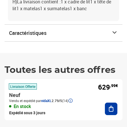
H)La livraison contient :1 x cadre de lit1 x tête de
lit1 x matelas1 x surmatelas1 x banc
Caractéristiques
Toutes les autres offres
629
,99€
Livraison Offerte
Neuf
Vendu et expédié par
vidaXL
2.79/5
(14)
Ajouter
En stock
Expédié sous 3 jours