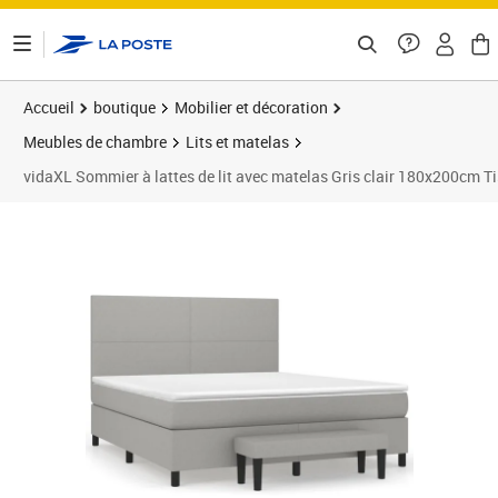
ontenu de la page
Accueil
boutique
Mobilier et décoration
Meubles de chambre
Lits et matelas
vidaXL Sommier à lattes de lit avec matelas Gris clair 180x200cm T
Prix barré 695,99 €
Prix 629,89€
Prix 6