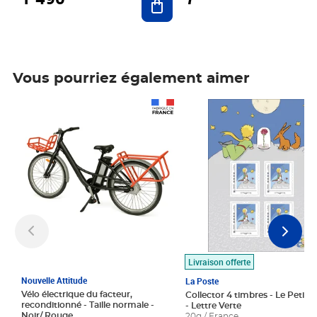
Vous pourriez également aimer
Prix 1 490,00€
Prix 7,50€
Livraison offerte
Nouvelle Attitude
La Poste
Vélo électrique du facteur,
Collector 4 timbres - Le Petit P
reconditionné - Taille normale -
- Lettre Verte
Noir/ Rouge
20g / France