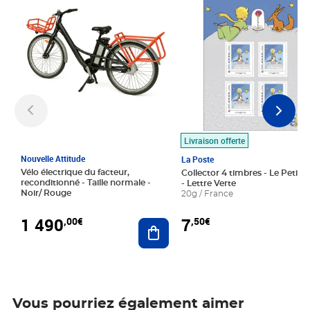
Livraison offerte
Nouvelle Attitude
La Poste
Vélo électrique du facteur,
Collector 4 timbres - Le Petit P
reconditionné - Taille normale -
- Lettre Verte
Noir/ Rouge
20g / France
1 490
7
,00€
,50€
Ajouter au panier
Vous pourriez également aimer