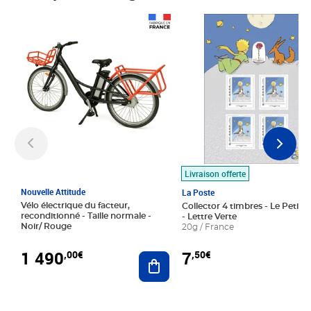
Prix 1 490,00€
Prix 7,50€
Livraison offerte
Nouvelle Attitude
La Poste
Vélo électrique du facteur,
Collector 4 timbres - Le Petit P
reconditionné - Taille normale -
- Lettre Verte
Noir/ Rouge
20g / France
1 490
7
,00€
,50€
Ajouter au panier