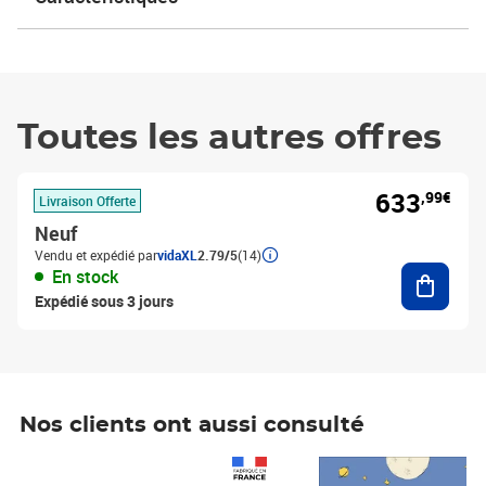
Toutes les autres offres
633
,99€
Livraison Offerte
Neuf
Vendu et expédié par
vidaXL
2.79/5
(14)
Ajouter
En stock
Expédié sous 3 jours
Nos clients ont aussi consulté
Prix 1 490,00€
Prix 7,50€