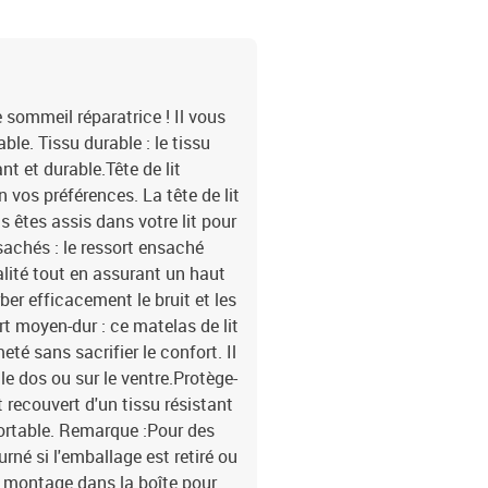
e sommeil réparatrice ! Il vous
le. Tissu durable : le tissu
nt et durable.Tête de lit
on vos préférences. La tête de lit
s êtes assis dans votre lit pour
nsachés : le ressort ensaché
alité tout en assurant un haut
rber efficacement le bruit et les
t moyen-dur : ce matelas de lit
eté sans sacrifier le confort. Il
le dos ou sur le ventre.Protège-
 recouvert d'un tissu résistant
fortable. Remarque :Pour des
rné si l'emballage est retiré ou
e montage dans la boîte pour