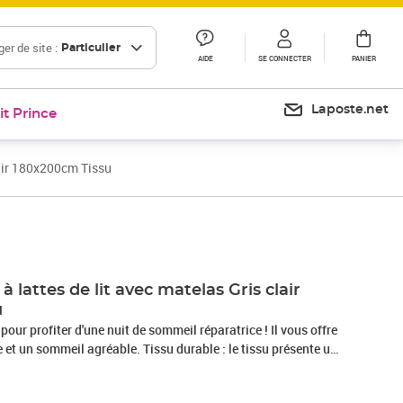
er de site :
Particulier
AIDE
SE CONNECTER
PANIER
Laposte.net
it Prince
lair 180x200cm Tissu
Prix 620,99€
 lattes de lit avec matelas Gris clair
u
 pour profiter d'une nuit de sommeil réparatrice ! Il vous offre
et un sommeil agréable. Tissu durable : le tissu présente un
 il est respirant et durable.Tête de lit pratique : la tête de lit
elon vos préférences. La tête de lit vous offre un excellent