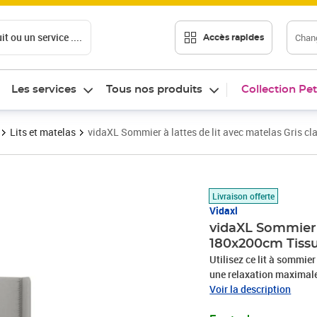
t ou un service ....
Chang
Accès rapides
Les services
Tous nos produits
Collection Pet
Lits et matelas
vidaXL Sommier à lattes de lit avec matelas Gris c
Prix barré 672,99 €
Prix 620,89€
Livraison offerte
Vidaxl
vidaXL Sommier à
180x200cm Tiss
Utilisez ce lit à sommier
une relaxation maximale 
aspect simple et épuré, et
Voir la description
est réglable en hauteur s