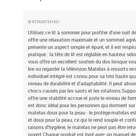
ID 8720287331421
Utilisez ce lit à sommier pour profiter d'une nuit d
offre une relaxation maximale et un sommeil agréab
présente un aspect simple et épuré, et il est respira
pratique : la tête de lit est réglable en hauteur sel
vous offre un excellent soutien du dos lorsque vou
lire ou regarder la télévision.Matelas à ressorts e
individuel intégré est connu pour sa très haute qu
niveau de durabilité et d'adaptabilité. Il peut abso
chocs causés par les sauts et les rotations.Suppor
offre une stabilité accrue et juste le niveau de ferm
est donc idéal pour les personnes qui dorment sur 
matelas doux pour la peau : le protège-matelas est
et doux pour la peau, ce qui le rend souple et con
raisons d'hygiène, le matelas ne peut pas être retou
ouvert.Chaque produit est livré avec un manuel d