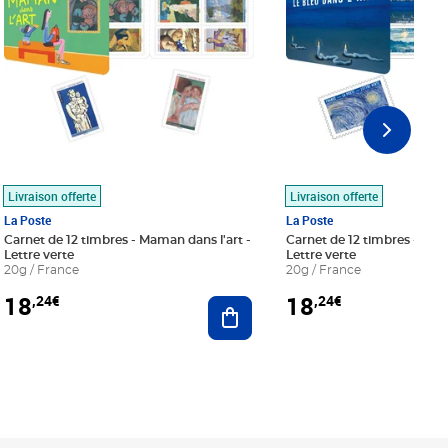
Livraison offerte
Livraison offerte
La Poste
La Poste
Carnet de 12 timbres - Maman dans l'art -
Carnet de 12 timbres - Le bl
Lettre verte
Lettre verte
20g / France
20g / France
18
18
,24€
,24€
r au panier
Ajouter au panier