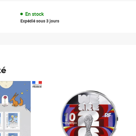
En stock
Expédié sous 3 jours
té
Prix 148,00€