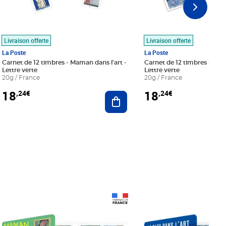
Livraison offerte
Livraison offerte
La Poste
La Poste
Carnet de 12 timbres - Maman dans l'art -
Carnet de 12 timbres - Le bl
Lettre verte
Lettre verte
20g / France
20g / France
18
18
,24€
,24€
r au panier
Ajouter au panier
Prix 18,24€
Prix 18,24€