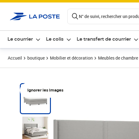
ontenu de la page
N° de suivi, rechercher un produi
Le courrier
Le colis
Le transfert de courrier
Accueil
boutique
Mobilier et décoration
Meubles de chambre
Ignorer les images