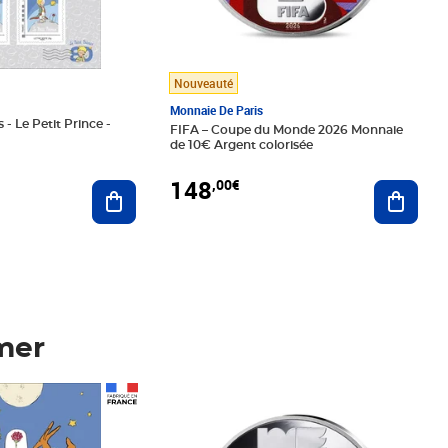
Nouveauté
Monnaie De Paris
 - Le Petit Prince -
FIFA – Coupe du Monde 2026 Monnaie
de 10€ Argent colorisée
148
,00€
Ajouter au panier
Ajoute
mer
Prix 148,00€