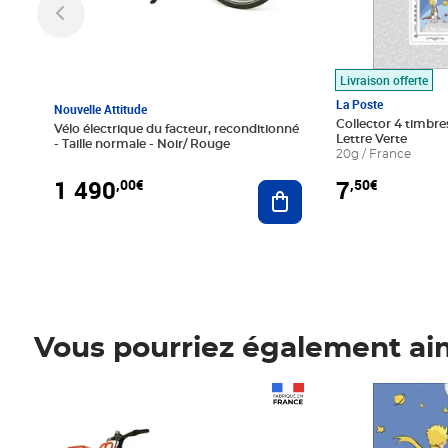
Livraison offerte
La Poste
Nouvelle Attitude
Collector 4 timbres
Vélo électrique du facteur, reconditionné
Lettre Verte
- Taille normale - Noir/ Rouge
20g / France
1 490
7
,00€
,50€
Ajouter au panier
Vous pourriez également ai
Prix 1 490,00€
Prix 7,50€