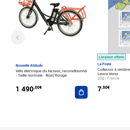
Livraison offerte
La Poste
Nouvelle Attitude
Collector 4 timbres
Vélo électrique du facteur, reconditionné
Lettre Verte
- Taille normale - Noir/ Rouge
20g / France
1 490
7
,00€
,50€
Ajouter au panier