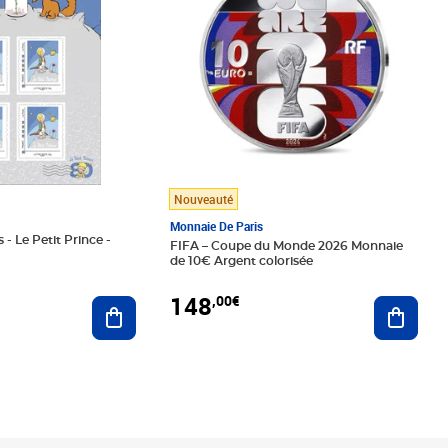
Nouveauté
Monnaie De Paris
 - Le Petit Prince -
FIFA – Coupe du Monde 2026 Monnaie
de 10€ Argent colorisée
148
,00€
Ajouter au panier
Ajoute