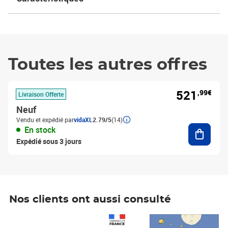
Toutes les autres offres
521
,99€
Livraison Offerte
Neuf
Vendu et expédié par
vidaXL
2.79/5
(14)
Ajouter
En stock
Expédié sous 3 jours
Nos clients ont aussi consulté
Prix 1 490,00€
Prix 7,50€