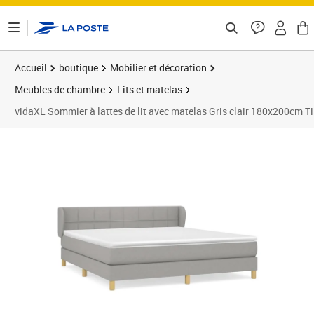
ontenu de la page
Accueil
boutique
Mobilier et décoration
Meubles de chambre
Lits et matelas
vidaXL Sommier à lattes de lit avec matelas Gris clair 180x200cm T
Prix barré 609,99 €
Prix 521,89€
Prix 5