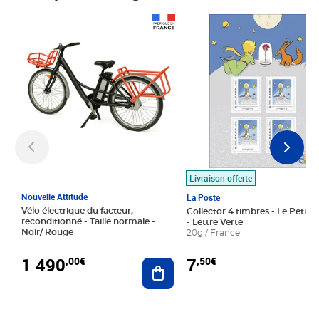
Prix 1 490,00€
Prix 7,50€
Livraison offerte
Nouvelle Attitude
La Poste
Vélo électrique du facteur,
Collector 4 timbres - Le Petit P
reconditionné - Taille normale -
- Lettre Verte
Noir/ Rouge
20g / France
1 490
7
,00€
,50€
Ajouter au panier