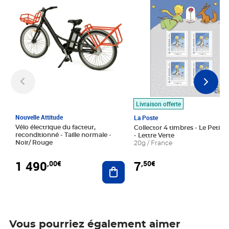
Livraison offerte
Nouvelle Attitude
La Poste
Vélo électrique du facteur,
Collector 4 timbres - Le Petit P
reconditionné - Taille normale -
- Lettre Verte
Noir/ Rouge
20g / France
1 490
7
,00€
,50€
Ajouter au panier
Vous pourriez également aimer