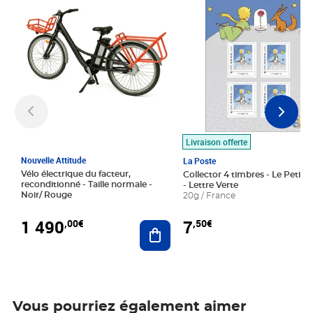
Livraison offerte
Nouvelle Attitude
La Poste
Vélo électrique du facteur,
Collector 4 timbres - Le Petit P
reconditionné - Taille normale -
- Lettre Verte
Noir/ Rouge
20g / France
1 490
7
,00€
,50€
Ajouter au panier
Vous pourriez également aimer