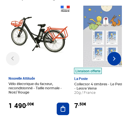
Prix 1 490,00€
Prix 7,50€
Livraison offerte
Nouvelle Attitude
La Poste
Vélo électrique du facteur,
Collector 4 timbres - Le Petit P
reconditionné - Taille normale -
- Lettre Verte
Noir/ Rouge
20g / France
1 490
7
,00€
,50€
Ajouter au panier