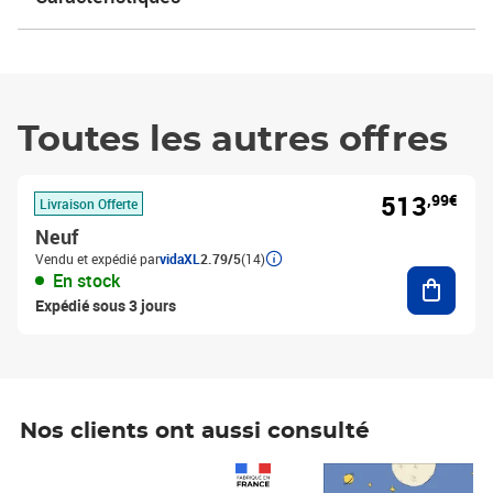
Toutes les autres offres
513
,99€
Livraison Offerte
Neuf
Vendu et expédié par
vidaXL
2.79/5
(14)
Ajouter
En stock
Expédié sous 3 jours
Nos clients ont aussi consulté
Prix 1 490,00€
Prix 7,50€