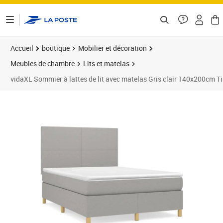
ontenu de la page
Accueil
boutique
Mobilier et décoration
Meubles de chambre
Lits et matelas
vidaXL Sommier à lattes de lit avec matelas Gris clair 140x200cm T
Prix barré 543,99 €
Prix 513,89€
Prix 5