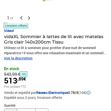
1
/7
Livraison offerte
Vidaxl
vidaXL Sommier à lattes de lit avec matelas
Gris clair 140x200cm Tissu
Utilisez ce lit à sommier pour profiter d'une nuit de sommeil
réparatrice ! Il vous offre une relaxation maximale et un sommeil
agréable. Tissu durable : le tissu présente un aspect simple et
Voir la description
épuré, et il est respirant et durable.Tête de lit pratique : la tête de lit
En stock
est réglable en hauteur selon vos préférences. La tête de lit vous
543,99 €
offre un excellent soutien du dos lorsque vous êtes assis dans
-5%
513
,89€
votre lit pour lire ou regarder la télévision.Matelas à ressorts
ensachés : le ressort ensaché individuel intégré est connu pour sa
Prix unitaire TTC
très haute qualité tout en assurant un haut niveau de durabilité et
Vendu et expédié par
Réseau Electronique
3.75/5
(106)
d'adaptabilité. Il peut absorber efficacement le bruit et les chocs
Expédié sous 2 jours
livraison offerte
causés par les sauts et les rotations.Support moyen-dur : ce
Quantité : 1
matelas de lit offre une stabilité accrue et juste le niveau de
Quantité
fermeté sans sacrifier le confort. Il est donc idéal pour les