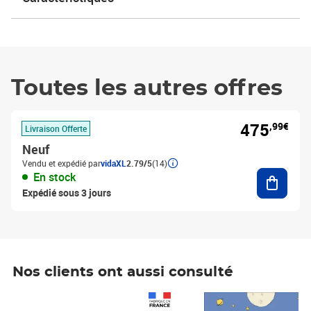
Toutes les autres offres
475
,99€
Livraison Offerte
Neuf
Vendu et expédié par
vidaXL
2.79/5
(14)
Ajouter
En stock
Expédié sous 3 jours
Nos clients ont aussi consulté
Prix 1 490,00€
Prix 7,50€