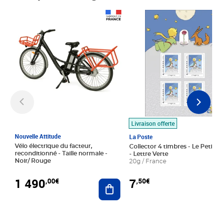
Prix 1 490,00€
Prix 7,50€
Livraison offerte
Nouvelle Attitude
La Poste
Vélo électrique du facteur,
Collector 4 timbres - Le Petit P
reconditionné - Taille normale -
- Lettre Verte
Noir/ Rouge
20g / France
1 490
7
,00€
,50€
Ajouter au panier