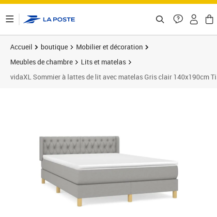
ontenu de la page
Accueil
boutique
Mobilier et décoration
Meubles de chambre
Lits et matelas
vidaXL Sommier à lattes de lit avec matelas Gris clair 140x190cm T
Prix barré 531,99 €
Prix 475,46€
Prix 4