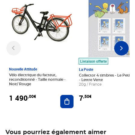
Livraison offerte
Nouvelle Attitude
La Poste
Vélo électrique du facteur,
Collector 4 timbres - Le Petit P
reconditionné - Taille normale -
- Lettre Verte
Noir/ Rouge
20g / France
1 490
7
,00€
,50€
Ajouter au panier
Vous pourriez également aimer