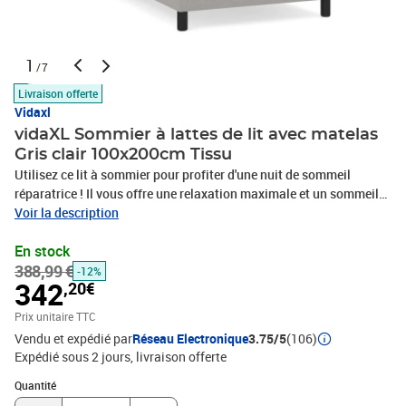
1
/7
Livraison offerte
Vidaxl
vidaXL Sommier à lattes de lit avec matelas
Gris clair 100x200cm Tissu
Utilisez ce lit à sommier pour profiter d'une nuit de sommeil
réparatrice ! Il vous offre une relaxation maximale et un sommeil
agréable. Tissu durable : le tissu présente un aspect simple et
Voir la description
épuré, et il est respirant et durable.Tête de lit pratique : la tête de lit
En stock
est réglable en hauteur selon vos préférences. La tête de lit vous
388,99 €
offre un excellent soutien du dos lorsque vous êtes assis dans
-12%
342
,20€
votre lit pour lire ou regarder la télévision.Matelas à ressorts
ensachés : le ressort ensaché individuel intégré est connu pour sa
Prix unitaire TTC
très haute qualité tout en assurant un haut niveau de durabilité et
Vendu et expédié par
Réseau Electronique
3.75/5
(106)
d'adaptabilité. Il peut absorber efficacement le bruit et les chocs
Expédié sous 2 jours
livraison offerte
causés par les sauts et les rotations.Support moyen-dur : ce
Quantité : 1
matelas de lit offre une stabilité accrue et juste le niveau de
Quantité
fermeté sans sacrifier le confort. Il est donc idéal pour les