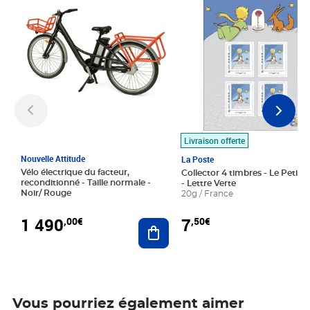
Livraison offerte
Nouvelle Attitude
La Poste
Vélo électrique du facteur,
Collector 4 timbres - Le Petit P
reconditionné - Taille normale -
- Lettre Verte
Noir/ Rouge
20g / France
1 490
7
,00€
,50€
Ajouter au panier
Vous pourriez également aimer