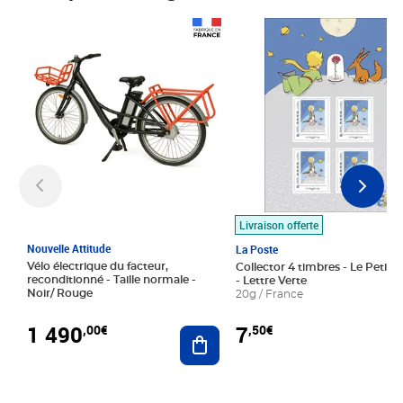
Prix 1 490,00€
Prix 7,50€
Livraison offerte
Nouvelle Attitude
La Poste
Vélo électrique du facteur,
Collector 4 timbres - Le Petit P
reconditionné - Taille normale -
- Lettre Verte
Noir/ Rouge
20g / France
1 490
7
,00€
,50€
Ajouter au panier