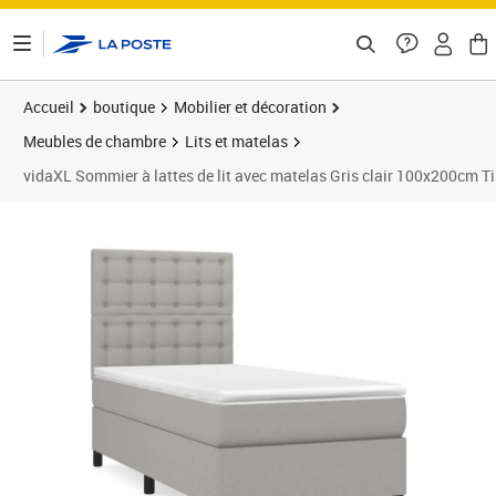
ontenu de la page
Accueil
boutique
Mobilier et décoration
Meubles de chambre
Lits et matelas
vidaXL Sommier à lattes de lit avec matelas Gris clair 100x200cm T
Prix barré 388,99 €
Prix 342,20€
Prix 3