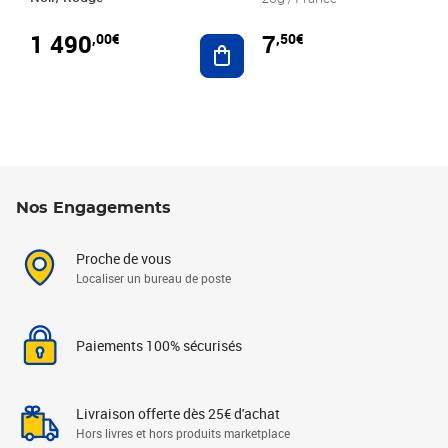
1 490
7
,00€
,50€
Ajouter au panier
Nos Engagements
Proche de vous
Localiser un bureau de poste
Paiements 100% sécurisés
Livraison offerte dès 25€ d'achat
Hors livres et hors produits marketplace