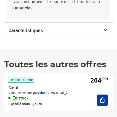
livraison contient :1 x cadre de lit1 x matelas1 x
surmatelas
Caractéristiques
Toutes les autres offres
264
,99€
Livraison Offerte
Neuf
Vendu et expédié par
vidaXL
2.79/5
(14)
Ajouter
En stock
Expédié sous 3 jours