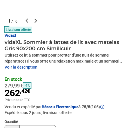
1
/10
Livraison offerte
Vidaxl
vidaXL Sommier à lattes de lit avec matelas
Gris 90x200 cm Similicuir
Utilisez ce lit à sommier pour profiter d'une nuit de sommeil
réparatrice ! Il vous offre une relaxation maximale et un sommeil
agréable. Similicuir durable : le similicuir de qualité supérieure est
Voir la description
un matériau très durable. Il est résistant aux taches, ce qui le rend
En stock
facile à nettoyer avec un chiffon humide. La surface lisse donne
279,99 €
également un aspect luxueux et la beauté du cuir
-6%
262
,42€
véritable.Matelas à ressorts ensachés : le ressort ensaché
individuel intégré est connu pour sa très haute qualité tout en
Prix unitaire TTC
assurant un haut niveau de durabilité et d'adaptabilité. Il peut
Vendu et expédié par
Réseau Electronique
3.75/5
(106)
absorber efficacement le bruit et les chocs causés par les sauts et
Expédié sous 2 jours
livraison offerte
les rotations.Support moyen-dur : ce matelas de lit offre une
Quantité : 1
stabilité accrue et juste le niveau de fermeté sans sacrifier le
Quantité
confort. Il est donc idéal pour les personnes qui dorment sur le dos