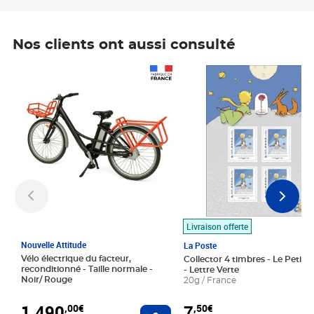
Nos clients ont aussi consulté
Prix 1 490,00€
Prix 7,50€
Livraison offerte
Nouvelle Attitude
La Poste
Vélo électrique du facteur,
Collector 4 timbres - Le Petit P
reconditionné - Taille normale -
- Lettre Verte
Noir/ Rouge
20g / France
1 490
7
,00€
,50€
Ajouter au panier