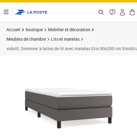
ontenu de la page
Accueil
boutique
Mobilier et décoration
Meubles de chambre
Lits et matelas
vidaXL Sommier à lattes de lit avec matelas Gris 90x200 cm Similicu
Prix barré 279,99 €
Prix 262,42€
Prix 2