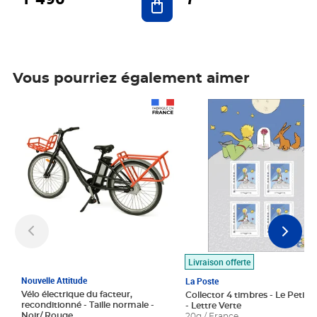
Vous pourriez également aimer
Prix 1 490,00€
Prix 7,50€
Livraison offerte
Nouvelle Attitude
La Poste
Vélo électrique du facteur,
Collector 4 timbres - Le Petit P
reconditionné - Taille normale -
- Lettre Verte
Noir/ Rouge
20g / France