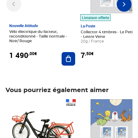
Livraison offerte
Nouvelle Attitude
La Poste
Vélo électrique du facteur,
Collector 4 timbres - Le Petit P
reconditionné - Taille normale -
- Lettre Verte
Noir/ Rouge
20g / France
1 490
7
,00€
,50€
Ajouter au panier
Vous pourriez également aimer
Prix 1 490,00€
Prix 7,50€