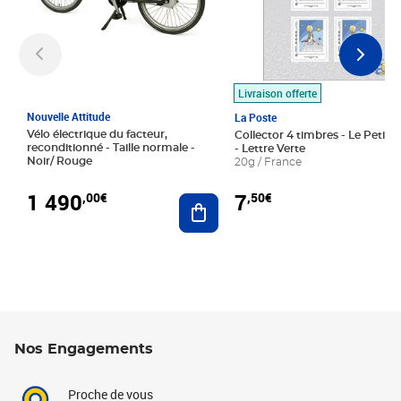
Livraison offerte
Nouvelle Attitude
La Poste
Vélo électrique du facteur,
Collector 4 timbres - Le Petit P
reconditionné - Taille normale -
- Lettre Verte
Noir/ Rouge
20g / France
1 490
7
,00€
,50€
Ajouter au panier
Nos Engagements
Proche de vous