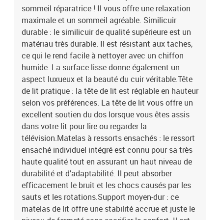
sommeil réparatrice ! Il vous offre une relaxation
stabilité accrue et juste le niveau de fermeté sans sacrifier le
confort. Il est donc idéal pour les personnes qui dorment sur le dos
maximale et un sommeil agréable. Similicuir
ou sur le ventre.Protège-matelas doux pour la peau : le protège-
durable : le similicuir de qualité supérieure est un
matelas est recouvert d'un tissu résistant et doux pour la peau, ce
matériau très durable. Il est résistant aux taches,
qui le rend souple et confortable. Remarque :Pour des raisons
ce qui le rend facile à nettoyer avec un chiffon
d'hygiène, le matelas ne peut pas être retourné si l'emballage est
humide. La surface lisse donne également un
retiré ou ouvert.Chaque produit est livré avec un manuel de
aspect luxueux et la beauté du cuir véritable.Tête
montage dans la boîte pour un montage facile.Lit :Couleur :
de lit pratique : la tête de lit est réglable en hauteur
grisMatériau : similicuir (75 % polychlorure de vinyle, 5 % coton, 20
% polyester), bois de mélèze massif, contreplaqué, bois
selon vos préférences. La tête de lit vous offre un
d'ingénierieDimensions : 203 x 83 x 78/88 cm (L x l x H)Matelas de
excellent soutien du dos lorsque vous êtes assis
lit :Couleur : blanc et grisMatériau : similicuir (75 % chlorure de
dans votre lit pour lire ou regarder la
vinyle, 5 % coton, 20 % polyester)Matériau de remplissage :
télévision.Matelas à ressorts ensachés : le ressort
ressorts ensachés, mousseDimensions : 80 x 200 x 20 cm (l x L x
ensaché individuel intégré est connu pour sa très
H)Surmatelas de lit :Couleur : blancMatériau du sur-matelas :
haute qualité tout en assurant un haut niveau de
tissu (100 % polyester)Matériau de remplissage :
durabilité et d'adaptabilité. Il peut absorber
mousseDimensions : 80 x 200 x 5 cm (l x L x H)La livraison
contient :1 x cadre de lit1 x tête de lit avec oreilles1 x matelas1 x
efficacement le bruit et les chocs causés par les
surmatelas
sauts et les rotations.Support moyen-dur : ce
matelas de lit offre une stabilité accrue et juste le