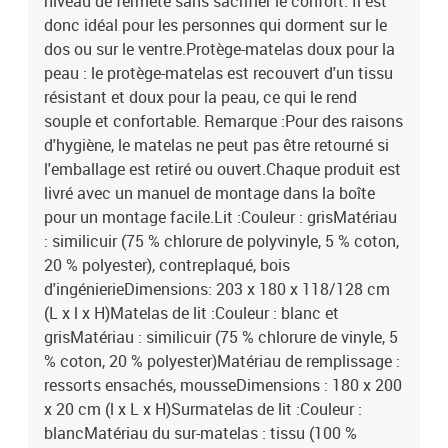
niveau de fermeté sans sacrifier le confort. Il est
donc idéal pour les personnes qui dorment sur le
dos ou sur le ventre.Protège-matelas doux pour la
peau : le protège-matelas est recouvert d'un tissu
résistant et doux pour la peau, ce qui le rend
souple et confortable. Remarque :Pour des raisons
d'hygiène, le matelas ne peut pas être retourné si
l'emballage est retiré ou ouvert.Chaque produit est
livré avec un manuel de montage dans la boîte
pour un montage facile.Lit :Couleur : grisMatériau
: similicuir (75 % chlorure de polyvinyle, 5 % coton,
20 % polyester), contreplaqué, bois
d'ingénierieDimensions: 203 x 180 x 118/128 cm
(L x l x H)Matelas de lit :Couleur : blanc et
grisMatériau : similicuir (75 % chlorure de vinyle, 5
% coton, 20 % polyester)Matériau de remplissage :
ressorts ensachés, mousseDimensions : 180 x 200
x 20 cm (l x L x H)Surmatelas de lit :Couleur :
blancMatériau du sur-matelas : tissu (100 %