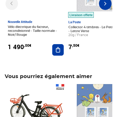
Livraison offerte
Nouvelle Attitude
La Poste
Vélo électrique du facteur,
Collector 4 timbres - Le Petit P
reconditionné - Taille normale -
- Lettre Verte
Noir/ Rouge
20g / France
1 490
7
,00€
,50€
Ajouter au panier
Vous pourriez également aimer
Prix 1 490,00€
Prix 7,50€