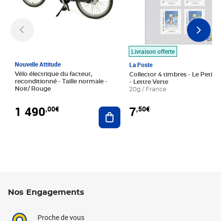
Livraison offerte
Nouvelle Attitude
La Poste
Vélo électrique du facteur,
Collector 4 timbres - Le Petit P
reconditionné - Taille normale -
- Lettre Verte
Noir/ Rouge
20g / France
1 490
7
,00€
,50€
Ajouter au panier
Nos Engagements
Proche de vous