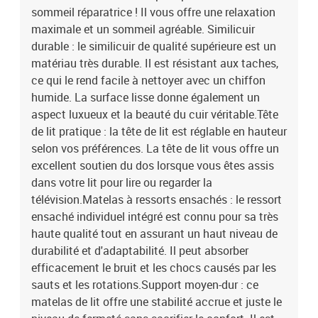
sommeil réparatrice ! Il vous offre une relaxation
stabilité accrue et juste le niveau de fermeté sans sacrifier le
confort. Il est donc idéal pour les personnes qui dorment sur le dos
maximale et un sommeil agréable. Similicuir
ou sur le ventre.Protège-matelas doux pour la peau : le protège-
durable : le similicuir de qualité supérieure est un
matelas est recouvert d'un tissu résistant et doux pour la peau, ce
matériau très durable. Il est résistant aux taches,
qui le rend souple et confortable. Remarque :Pour des raisons
ce qui le rend facile à nettoyer avec un chiffon
d'hygiène, le matelas ne peut pas être retourné si l'emballage est
humide. La surface lisse donne également un
retiré ou ouvert.Chaque produit est livré avec un manuel de
aspect luxueux et la beauté du cuir véritable.Tête
montage dans la boîte pour un montage facile.Lit :Couleur :
de lit pratique : la tête de lit est réglable en hauteur
grisMatériau : similicuir (75 % chlorure de polyvinyle, 5 % coton, 20
% polyester), contreplaqué, bois d'ingénierieDimensions: 203 x 180
selon vos préférences. La tête de lit vous offre un
x 118/128 cm (L x l x H)Matelas de lit :Couleur : blanc et
excellent soutien du dos lorsque vous êtes assis
grisMatériau : similicuir (75 % chlorure de vinyle, 5 % coton, 20 %
dans votre lit pour lire ou regarder la
polyester)Matériau de remplissage : ressorts ensachés,
télévision.Matelas à ressorts ensachés : le ressort
mousseDimensions : 180 x 200 x 20 cm (l x L x H)Surmatelas de lit
ensaché individuel intégré est connu pour sa très
:Couleur : blancMatériau du sur-matelas : tissu (100 %
haute qualité tout en assurant un haut niveau de
polyester)Matériau de remplissage : mousseDimensions : 180 x
durabilité et d'adaptabilité. Il peut absorber
200 x 5 cm (l x L x H)La livraison contient :1 x cadre de lit1 x tête
de lit1 x matelas1 x surmatelas
efficacement le bruit et les chocs causés par les
sauts et les rotations.Support moyen-dur : ce
matelas de lit offre une stabilité accrue et juste le