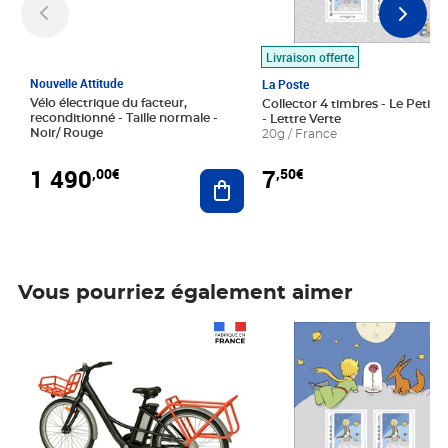
Livraison offerte
Nouvelle Attitude
La Poste
Vélo électrique du facteur,
Collector 4 timbres - Le Petit P
reconditionné - Taille normale -
- Lettre Verte
Noir/ Rouge
20g / France
1 490
7
,00€
,50€
Ajouter au panier
Vous pourriez également aimer
Prix 1 490,00€
Prix 7,50€