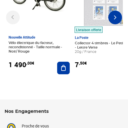
Livraison offerte
Nouvelle Attitude
La Poste
Vélo électrique du facteur,
Collector 4 timbres - Le Petit P
reconditionné - Taille normale -
- Lettre Verte
Noir/ Rouge
20g / France
1 490
7
,00€
,50€
Ajouter au panier
Nos Engagements
Proche de vous