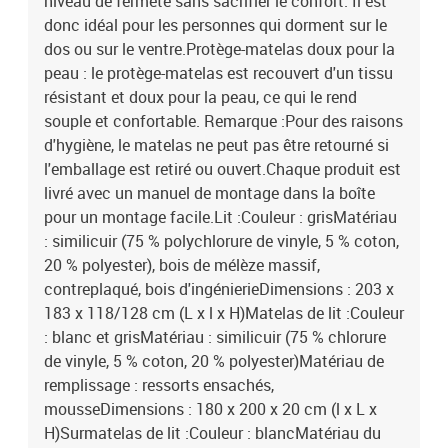
niveau de fermeté sans sacrifier le confort. Il est
donc idéal pour les personnes qui dorment sur le
dos ou sur le ventre.Protège-matelas doux pour la
peau : le protège-matelas est recouvert d'un tissu
résistant et doux pour la peau, ce qui le rend
souple et confortable. Remarque :Pour des raisons
d'hygiène, le matelas ne peut pas être retourné si
l'emballage est retiré ou ouvert.Chaque produit est
livré avec un manuel de montage dans la boîte
pour un montage facile.Lit :Couleur : grisMatériau
: similicuir (75 % polychlorure de vinyle, 5 % coton,
20 % polyester), bois de mélèze massif,
contreplaqué, bois d'ingénierieDimensions : 203 x
183 x 118/128 cm (L x l x H)Matelas de lit :Couleur
: blanc et grisMatériau : similicuir (75 % chlorure
de vinyle, 5 % coton, 20 % polyester)Matériau de
remplissage : ressorts ensachés,
mousseDimensions : 180 x 200 x 20 cm (l x L x
H)Surmatelas de lit :Couleur : blancMatériau du