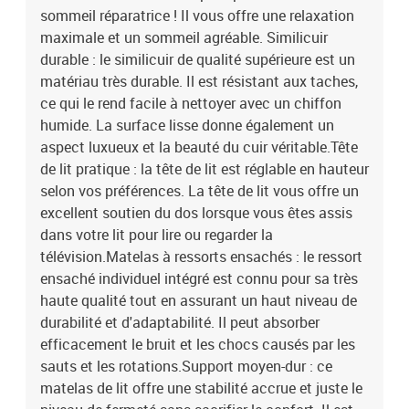
sommeil réparatrice ! Il vous offre une relaxation
stabilité accrue et juste le niveau de fermeté sans sacrifier le
confort. Il est donc idéal pour les personnes qui dorment sur le dos
maximale et un sommeil agréable. Similicuir
ou sur le ventre.Protège-matelas doux pour la peau : le protège-
durable : le similicuir de qualité supérieure est un
matelas est recouvert d'un tissu résistant et doux pour la peau, ce
matériau très durable. Il est résistant aux taches,
qui le rend souple et confortable. Remarque :Pour des raisons
ce qui le rend facile à nettoyer avec un chiffon
d'hygiène, le matelas ne peut pas être retourné si l'emballage est
humide. La surface lisse donne également un
retiré ou ouvert.Chaque produit est livré avec un manuel de
aspect luxueux et la beauté du cuir véritable.Tête
montage dans la boîte pour un montage facile.Lit :Couleur :
de lit pratique : la tête de lit est réglable en hauteur
grisMatériau : similicuir (75 % polychlorure de vinyle, 5 % coton, 20
% polyester), bois de mélèze massif, contreplaqué, bois
selon vos préférences. La tête de lit vous offre un
d'ingénierieDimensions : 203 x 183 x 118/128 cm (L x l x
excellent soutien du dos lorsque vous êtes assis
H)Matelas de lit :Couleur : blanc et grisMatériau : similicuir (75 %
dans votre lit pour lire ou regarder la
chlorure de vinyle, 5 % coton, 20 % polyester)Matériau de
télévision.Matelas à ressorts ensachés : le ressort
remplissage : ressorts ensachés, mousseDimensions : 180 x 200 x
ensaché individuel intégré est connu pour sa très
20 cm (l x L x H)Surmatelas de lit :Couleur : blancMatériau du sur-
haute qualité tout en assurant un haut niveau de
matelas : tissu (100 % polyester)Matériau de remplissage :
durabilité et d'adaptabilité. Il peut absorber
mousseDimensions : 180 x 200 x 5 cm (l x L x H)La livraison
contient :1 x cadre de lit1 x tête de lit avec oreilles1 x matelas1 x
efficacement le bruit et les chocs causés par les
surmatelas
sauts et les rotations.Support moyen-dur : ce
matelas de lit offre une stabilité accrue et juste le