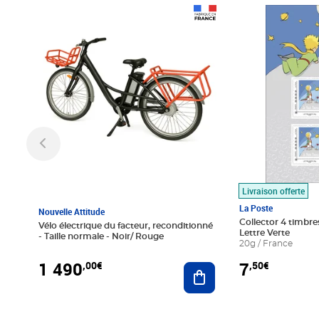
Prix 1 490,00€
Prix 7,50€
Livraison offerte
La Poste
Nouvelle Attitude
Collector 4 timbres
Vélo électrique du facteur, reconditionné
Lettre Verte
- Taille normale - Noir/ Rouge
20g / France
1 490
7
,00€
,50€
Ajouter au panier