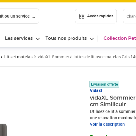
t ou un service ....
Chang
Accès rapides
Les services
Tous nos produits
Collection Pet
Lits et matelas
vidaXL Sommier à lattes de lit avec matelas Gris 1
Prix 492,89€
Livraison offerte
Vidaxl
vidaXL Sommier à
cm Similicuir
Utilisez ce lit à sommier
une relaxation maximale 
qualité supérieure est un
Voir la description
rend facile à nettoyer a