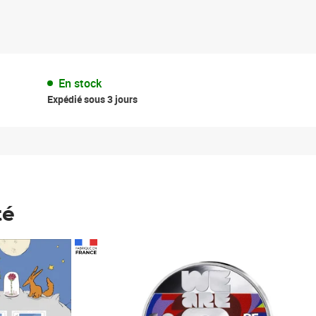
En stock
Expédié sous 3 jours
té
Prix 148,00€