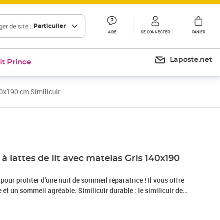
er de site :
Particulier
AIDE
SE CONNECTER
PANIER
Laposte.net
it Prince
40x190 cm Similicuir
Prix 492,99€
 lattes de lit avec matelas Gris 140x190
 pour profiter d'une nuit de sommeil réparatrice ! Il vous offre
et un sommeil agréable. Similicuir durable : le similicuir de
 matériau très durable. Il est résistant aux taches, ce qui le
vec un chiffon humide. La surface lisse donne également un