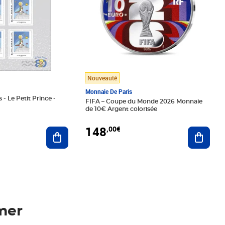
Nouveauté
Monnaie De Paris
 - Le Petit Prince -
FIFA – Coupe du Monde 2026 Monnaie
de 10€ Argent colorisée
148
,00€
Ajouter au panier
Ajoute
mer