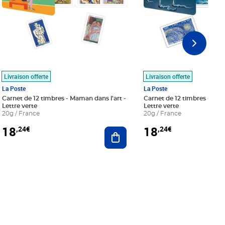
Livraison offerte
Livraison offerte
La Poste
La Poste
Carnet de 12 timbres - Maman dans l'art -
Carnet de 12 timbres - Le bl
Lettre verte
Lettre verte
20g / France
20g / France
18
18
,24€
,24€
r au panier
Ajouter au panier