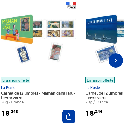
Prix 18,24€
Prix 18,24€
Livraison offerte
Livraison offerte
La Poste
La Poste
Carnet de 12 timbres - Maman dans l'art -
Carnet de 12 timbres - Le bl
Lettre verte
Lettre verte
20g / France
20g / France
18
18
,24€
,24€
r au panier
Ajouter au panier