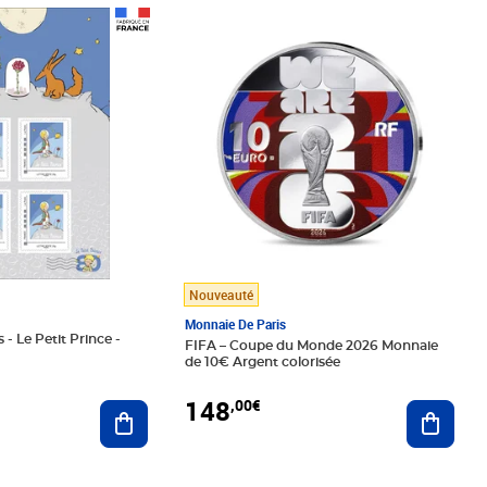
Prix 148,00€
Nouveauté
Monnaie De Paris
 - Le Petit Prince -
FIFA – Coupe du Monde 2026 Monnaie
de 10€ Argent colorisée
148
,00€
Ajouter au panier
Ajoute