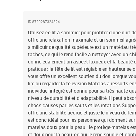
ID 8720287324324
Utilisez ce lit à sommier pour profiter d'une nuit d
offre une relaxation maximale et un sommeil agréab
similicuir de qualité supérieure est un matériau trè
taches, ce qui le rend facile à nettoyer avec un ch
donne également un aspect luxueux et la beauté du 
pratique : la tête de lit est réglable en hauteur sel
vous offre un excellent soutien du dos lorsque vou
lire ou regarder la télévision.Matelas à ressorts e
individuel intégré est connu pour sa très haute qu
niveau de durabilité et d'adaptabilité. Il peut abso
chocs causés par les sauts et les rotations.Suppor
offre une stabilité accrue et juste le niveau de ferm
est donc idéal pour les personnes qui dorment sur 
matelas doux pour la peau : le protège-matelas est
et doux pour la peau, ce qui le rend souple et con