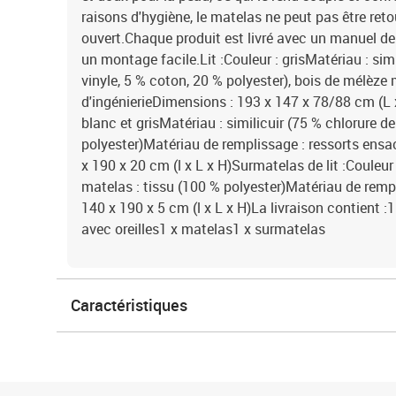
raisons d'hygiène, le matelas ne peut pas être retou
ouvert.Chaque produit est livré avec un manuel d
un montage facile.Lit :Couleur : grisMatériau : sim
vinyle, 5 % coton, 20 % polyester), bois de mélèze 
d'ingénierieDimensions : 193 x 147 x 78/88 cm (L x 
blanc et grisMatériau : similicuir (75 % chlorure de
polyester)Matériau de remplissage : ressorts en
x 190 x 20 cm (l x L x H)Surmatelas de lit :Couleur
matelas : tissu (100 % polyester)Matériau de rem
140 x 190 x 5 cm (l x L x H)La livraison contient :1 
avec oreilles1 x matelas1 x surmatelas
Caractéristiques