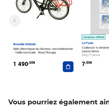
Livraison offerte
La Poste
Nouvelle Attitude
Collector 4 timbres
Vélo électrique du facteur, reconditionné
Lettre Verte
- Taille normale - Noir/ Rouge
20g / France
1 490
7
,00€
,50€
Ajouter au panier
Vous pourriez également ai