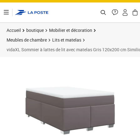
ontenu de la page
Accueil
boutique
Mobilier et décoration
Meubles de chambre
Lits et matelas
vidaXL Sommier à lattes de lit avec matelas Gris 120x200 cm Simili
Prix 488,89€
Prix 4