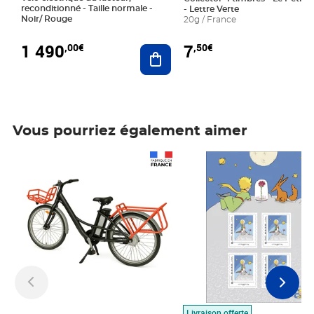
reconditionné - Taille normale -
- Lettre Verte
Noir/ Rouge
20g / France
1 490
7
,00€
,50€
Ajouter au panier
Vous pourriez également aimer
Prix 1 490,00€
Prix 7,50€
Livraison offerte