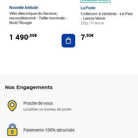
Nouvelle Attitude
La Poste
Vélo électrique du facteur,
Collector 4 timbres - Le Petit P
reconditionné - Taille normale -
- Lettre Verte
Noir/ Rouge
20g / France
1 490
7
,00€
,50€
Ajouter au panier
Nos Engagements
Proche de vous
Localiser un bureau de poste
Paiements 100% sécurisés