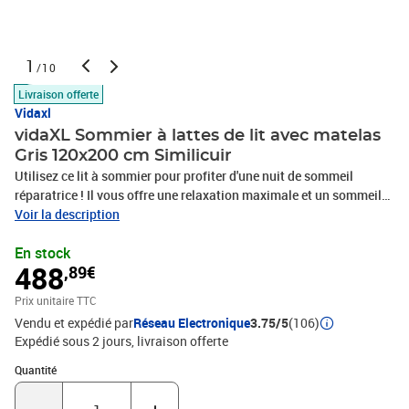
1
/10
Livraison offerte
Vidaxl
vidaXL Sommier à lattes de lit avec matelas
Gris 120x200 cm Similicuir
Utilisez ce lit à sommier pour profiter d'une nuit de sommeil
réparatrice ! Il vous offre une relaxation maximale et un sommeil
agréable. Similicuir durable : le similicuir de qualité supérieure est
Voir la description
un matériau très durable. Il est résistant aux taches, ce qui le rend
En stock
facile à nettoyer avec un chiffon humide. La surface lisse donne
488
,89€
également un aspect luxueux et la beauté du cuir
véritable.Matelas à ressorts ensachés : ce matelas à ressorts
Prix unitaire TTC
ensachés comporte des ressorts ensachés individuels qui
Vendu et expédié par
Réseau Electronique
3.75/5
(106)
fonctionnent indépendamment pour offrir un soutien personnalisé
Expédié sous 2 jours
livraison offerte
en réagissant uniquement à la pression exercée dans chaque zone.
Cette conception empêche « l'enroulement » et réduit le transfert
Quantité : 1
Quantité
de mouvement par rapport aux matelas traditionnels à ressorts
ouverts. Chaque ressort ensaché soutient le corps