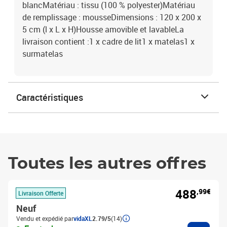
blancMatériau : tissu (100 % polyester)Matériau
de remplissage : mousseDimensions : 120 x 200 x
5 cm (l x L x H)Housse amovible et lavableLa
livraison contient :1 x cadre de lit1 x matelas1 x
surmatelas
Caractéristiques
Toutes les autres offres
488
,99€
Livraison Offerte
Neuf
Vendu et expédié par
vidaXL
2.79/5
(14)
Ajouter