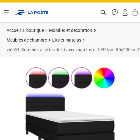
ontenu de la page
Accueil
boutique
Mobilier et décoration
Meubles de chambre
Lits et matelas
vidaXL Sommier à lattes de lit avec matelas et LED Noir 80x200cm 
Prix barré 330,99 €
Prix 301,89€
Prix 3