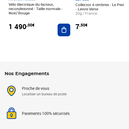
Vélo électrique du facteur,
Collector 4 timbres - Le Petit P
reconditionné - Taille normale -
- Lettre Verte
Noir/ Rouge
20g / France
1 490
7
,00€
,50€
Ajouter au panier
Nos Engagements
Proche de vous
Localiser un bureau de poste
Paiements 100% sécurisés