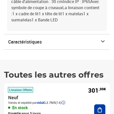
câble d'alimentation : 30 cmIndice IP : IP65Avec
symbole de coupe à ciseauxLa livraison contient
:1 x cadre de lit1 x tête de lit1 x matelas1 x
surmatelas1 x Bande LED
Caractéristiques
Toutes les autres offres
301
,99€
Livraison Offerte
Neuf
Vendu et expédié par
vidaXL
2.79/5
(14)
Ajouter
En stock
Expédié sous 3 jours