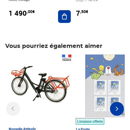
20g / France
1 490
7
,00€
,50€
Ajouter au panier
Vous pourriez également aimer
Prix 1 490,00€
Prix 7,50€
Livraison offerte
Nouvelle Attitude
La Poste