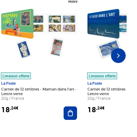
Livraison offerte
Livraison offerte
La Poste
La Poste
Carnet de 12 timbres - Maman dans l'art -
Carnet de 12 timbres - Le bl
Lettre verte
Lettre verte
20g / France
20g / France
18
18
,24€
,24€
r au panier
Ajouter au panier