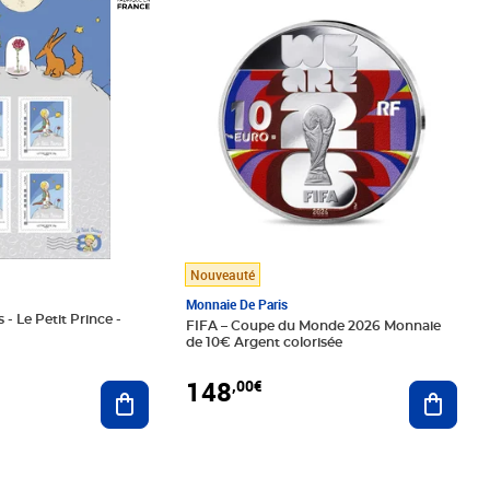
Nouveauté
Monnaie De Paris
 - Le Petit Prince -
FIFA – Coupe du Monde 2026 Monnaie
de 10€ Argent colorisée
148
,00€
Ajouter au panier
Ajoute