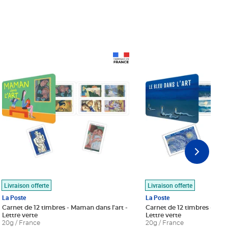
Prix 18,24€
Prix 18,24€
Livraison offerte
Livraison offerte
La Poste
La Poste
Carnet de 12 timbres - Maman dans l'art -
Carnet de 12 timbres - Le bl
Lettre verte
Lettre verte
20g / France
20g / France