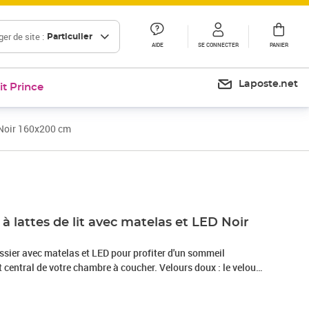
er de site :
Particulier
AIDE
SE CONNECTER
PANIER
Laposte.net
it Prince
 Noir 160x200 cm
Prix 523,99€
 lattes de lit avec matelas et LED Noir
ssier avec matelas et LED pour profiter d'un sommeil
nt central de votre chambre à coucher. Velours doux : le velours
ueux qui se reconnaît à son tas dense de fibres uniformément
he lisse. Le tissu en velours présente un toucher doux