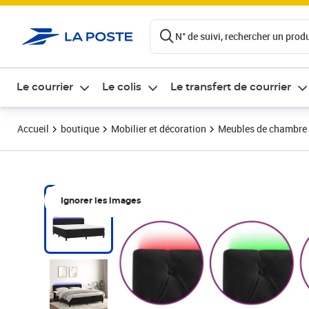
ontenu de la page
N° de suivi, rechercher un produi
Le courrier
Le colis
Le transfert de courrier
Accueil
boutique
Mobilier et décoration
Meubles de chambre
Ignorer les images