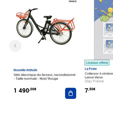
Livraison offerte
La Poste
Nouvelle Attitude
Collector 4 timbres
Vélo électrique du facteur, reconditionné
Lettre Verte
- Taille normale - Noir/ Rouge
20g / France
1 490
7
,00€
,50€
Ajouter au panier