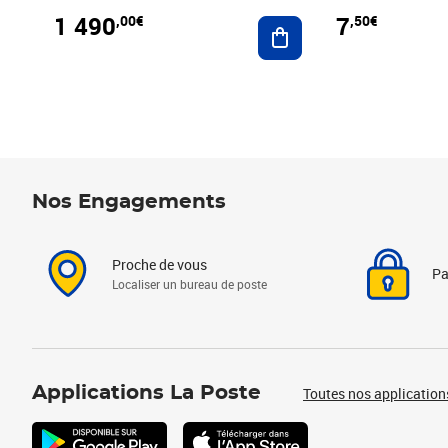
1 490
7
,00€
,50€
Ajouter au panier
Nos Engagements
Proche de vous
Pa
Localiser un bureau de poste
Applications La Poste
Toutes nos application