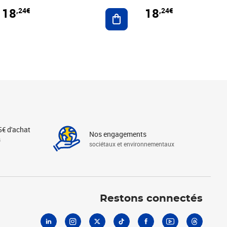
18
18
,24€
,24€
r au panier
Ajouter au panier
5€ d'achat
Nos engagements
s
sociétaux et environnementaux
Linkedin
Instagram
X
Tiktok
Facebook
Youtube
Threads
Restons connectés