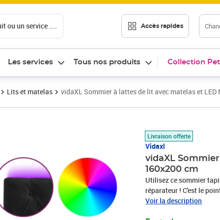
t ou un service ....
Chang
Accès rapides
Les services
Tous nos produits
Collection Pet
Lits et matelas
vidaXL Sommier à lattes de lit avec matelas et LED
Prix barré 579,99 €
Prix 523,89€
Livraison offerte
Vidaxl
vidaXL Sommier à
160x200 cm
Utilisez ce sommier tapi
réparateur ! C'est le poi
est un tissu doux et lux
Voir la description
coupées qui ont une touc