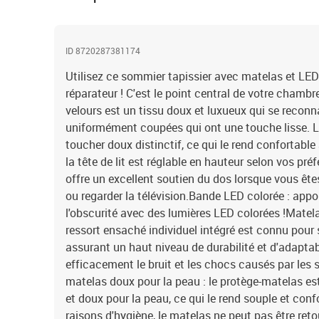
ID 8720287381174
Utilisez ce sommier tapissier avec matelas et LED
réparateur ! C'est le point central de votre chambr
velours est un tissu doux et luxueux qui se reconn
uniformément coupées qui ont une touche lisse. Le
toucher doux distinctif, ce qui le rend confortable 
la tête de lit est réglable en hauteur selon vos préf
offre un excellent soutien du dos lorsque vous êtes 
ou regarder la télévision.Bande LED colorée : appo
l'obscurité avec des lumières LED colorées !Matela
ressort ensaché individuel intégré est connu pour 
assurant un haut niveau de durabilité et d'adaptabi
efficacement le bruit et les chocs causés par les s
matelas doux pour la peau : le protège-matelas est
et doux pour la peau, ce qui le rend souple et con
raisons d'hygiène, le matelas ne peut pas être retou