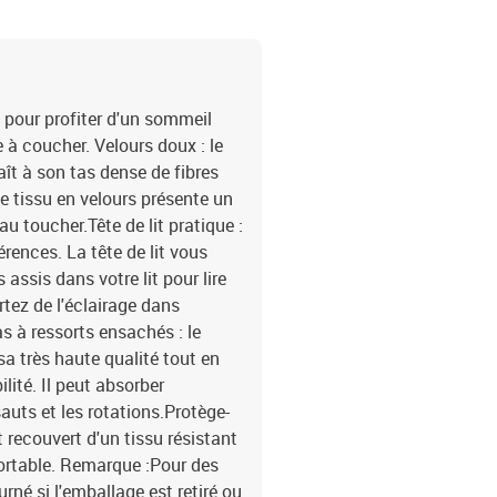
d'alimentation : 30 cmI
contient :1 x cadre de li
 pour profiter d'un sommeil
e à coucher. Velours doux : le
aît à son tas dense de fibres
 tissu en velours présente un
au toucher.Tête de lit pratique :
érences. La tête de lit vous
assis dans votre lit pour lire
rtez de l'éclairage dans
s à ressorts ensachés : le
sa très haute qualité tout en
lité. Il peut absorber
auts et les rotations.Protège-
 recouvert d'un tissu résistant
fortable. Remarque :Pour des
rné si l'emballage est retiré ou