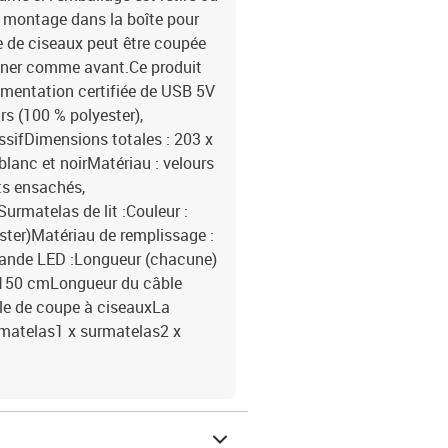
e montage dans la boîte pour
e de ciseaux peut être coupée
onner comme avant.Ce produit
imentation certifiée de USB 5V
urs (100 % polyester),
ssifDimensions totales : 203 x
 blanc et noirMatériau : velours
ts ensachés,
urmatelas de lit :Couleur :
ster)Matériau de remplissage :
Bande LED :Longueur (chacune)
: 150 cmLongueur du câble
le de coupe à ciseauxLa
 x matelas1 x surmatelas2 x