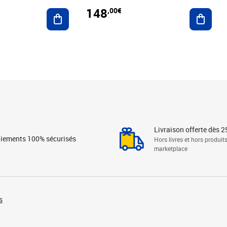
148
,00€
Ajouter au panier
Ajoute
Livraison offerte dès 2
iements 100% sécurisés
Hors livres et hors produit
marketplace
s