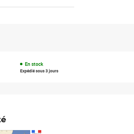
En stock
Expédié sous 3 jours
té
Prix 148,00€